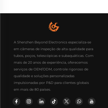
A Shenzhen Beyond Electronics especializa-se
em câmeras de inspeção de alta qualidade para
tubos, poços, telescópicas e subaquáticas. Com
mais de 20 anos de experiência, oferecemos
serviços de OEM/ODM, controle rigoroso de
qualidade e soluções personalizadas
impulsionadas por P&D para clientes globais
em mais de 80 países.