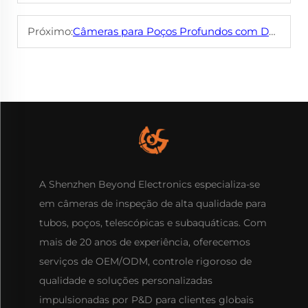
Próximo:
Câmeras para Poços Profundos com Design à Prova d'Água: Trabalhando em Ambientes de Poço
A Shenzhen Beyond Electronics especializa-se
em câmeras de inspeção de alta qualidade para
tubos, poços, telescópicas e subaquáticas. Com
mais de 20 anos de experiência, oferecemos
serviços de OEM/ODM, controle rigoroso de
qualidade e soluções personalizadas
impulsionadas por P&D para clientes globais