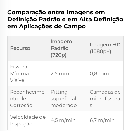
Comparação entre Imagens em
Definição Padrão e em Alta Definição
em Aplicações de Campo
Imagem
Imagem HD
Recurso
Padrão
(1080p+)
(720p)
Fissura
Mínima
2,5 mm
0,8 mm
Visível
Reconhecime
Pitting
Camadas de
nto de
superficial
microfissura
Corrosão
moderado
s
Velocidade de
4,5 m/min
6,7 m/min
Inspeção