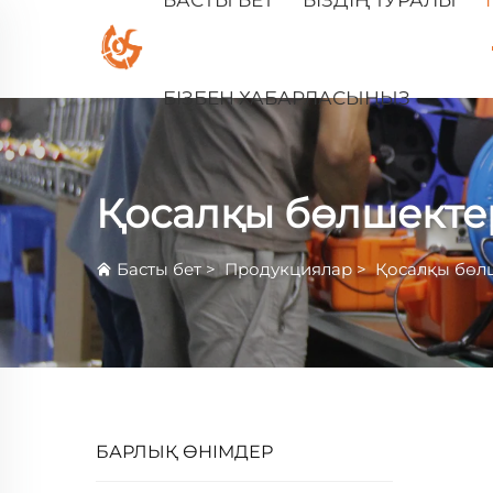
БІЗБЕН ХАБАРЛАСЫҢЫЗ
Қосалқы бөлшекте
Басты бет
>
Продукциялар
>
Қосалқы бөл
БАРЛЫҚ ӨНІМДЕР