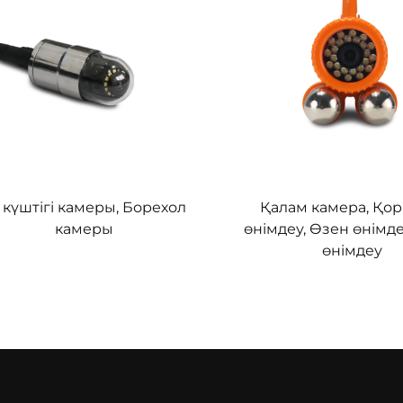
 күштігі камеры, Борехол
Қалам камера, Қо
камеры
өнімдеу, Өзен өнімде
өнімдеу