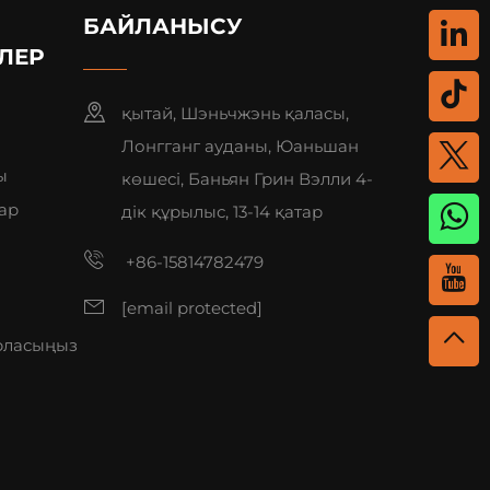
БАЙЛАНЫСУ
ЛЕР
қытай, Шэньчжэнь қаласы,
Лонгганг ауданы, Юаньшан
ы
көшесі, Баньян Грин Вэлли 4-
ар
дік құрылыс, 13-14 қатар
+86-15814782479
[email protected]
р
рласыңыз