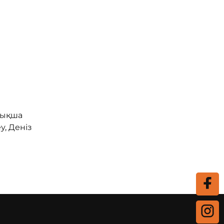
рықша
у, Деніз