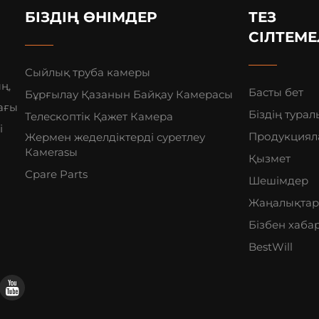
БІЗДІҢ ӨНІМДЕР
ТЕЗ
СІЛТЕМЕ
Сыйлық труба камеры
ң,
Басты бет
Бұрғылау Қазанын Байқау Камерасы
ағы
Біздің турал
Телескоптік Қажет Камера
і
Продукциял
Жермен жеделдіктерді суретлеу
Камerasы
Қызмет
Сpare Parts
Шешімдер
Жаңалықта
Бізбен хаба
BestWill