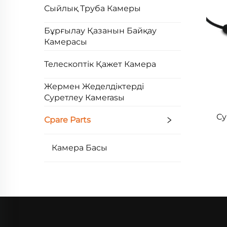
Сыйлық Труба Камеры
Бұрғылау Қазанын Байқау
Камерасы
Телескоптік Қажет Камера
Жермен Жеделдіктерді
Суретлеу Камerasы
Су
Сpare Parts
Камера Басы