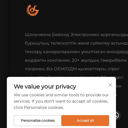
Шэньчжэнь Бейонд Электроникс қорғанызды
бурыштың, телескоптік және сүйектеу астынд
тексеру камераларымен ұмытпаған өнімдерд
өндіретін компания. 20+ жылдық тәжірибелік
пікірмен, біз ОЕМ/ОДМ қызметтерін, строг
қызметтік бағалау және әлемдегі 80+ елдегі
We value your privacy
клиенттерге ғылыми-техникалық розвиток
бойынша өзгертілген шешімдер береміз.
We use cookies and similar tools to provide our
services. If you don't want to accept all cookies,
click Personalize cookies.
Personalize cookies
Accept all