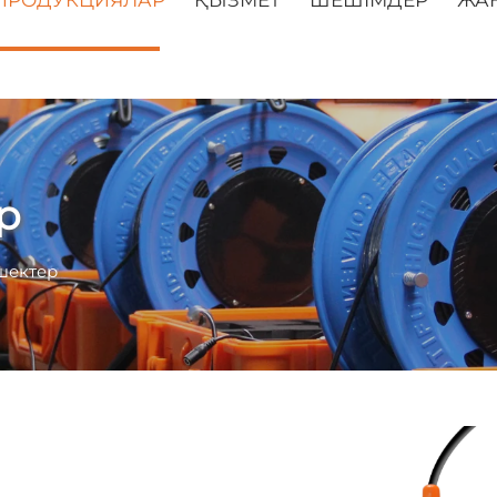
р
шектер