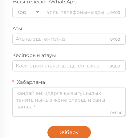
Ұялы телефон/WhatsApp
Код
0/100
Аты
0/100
Кәсіпорын атауы
0/200
Хабарлама
0/1000
Жіберу