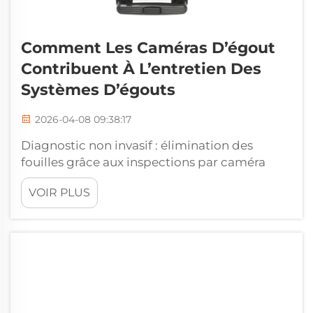
Comment Les Caméras D’égout
Contribuent À L’entretien Des
Systèmes D’égouts
2026-04-08 09:38:17
Diagnostic non invasif : élimination des
fouilles grâce aux inspections par caméra
d’égout. Localisation précise et en temps réel
VOIR PLUS
des obstructions, des fissures et des
intrusions de racines. Les inspections
modernes par caméra d’égout fournissent
des images haute définition permettant
d’identifier les problèmes de canalisations en
temps réel...