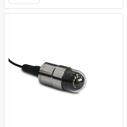
idéalement en 4K — permet de capturer des
fissures microscopiques et des intrusions
racinaires que les caméras standard ne
détectent pas, ce qui rend possible un
diagnostic précis...