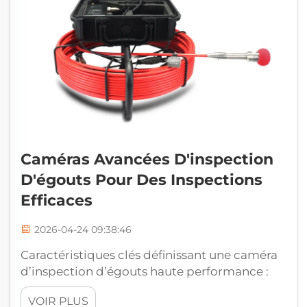
Caméras Avancées D'inspection
D'égouts Pour Des Inspections
Efficaces
2026-04-24 09:38:46
Caractéristiques clés définissant une caméra
d’inspection d’égouts haute performance :
résolution, éclairage et flexibilité de la tige
VOIR PLUS
poussoir. Une imagerie haute résolution —