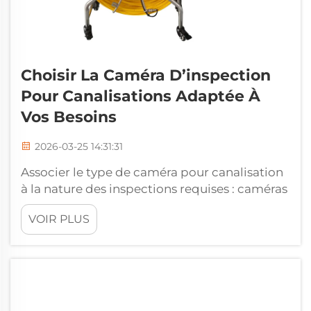
Choisir La Caméra D’inspection
Pour Canalisations Adaptée À
Vos Besoins
2026-03-25 14:31:31
Associer le type de caméra pour canalisation
à la nature des inspections requises : caméras
à tige poussée, caméras automotrices et
VOIR PLUS
caméras à buse — adéquation aux cas
d’usage. Le choix de la caméra pour
canalisation dépend essentiellement de la
capacité de l’équipement à répondre aux
besoins spécifiques de l’inspection. Les
caméras à tige poussée…