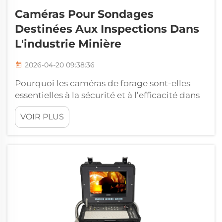
Caméras Pour Sondages
Destinées Aux Inspections Dans
L'industrie Minière
2026-04-20 09:38:36
Pourquoi les caméras de forage sont-elles
essentielles à la sécurité et à l’efficacité dans
le secteur minier ? Les opérations minières
VOIR PLUS
font face à des risques inhérents tels que les
chutes de roches, les défaillances
structurelles et les fuites de gaz, ce qui exige
une vigilance constante pour protéger les
travailleurs. À elles seules, les effondrements
représentent près de 50 % de tous les...