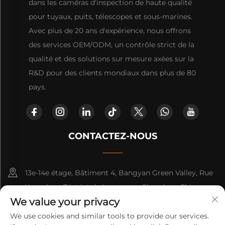
dans les caméras d'inspection de haute qualité
pour tuyaux, puits, télescopes et sous-marines.
Avec plus de 20 ans d'expérience, nous offrons
des services OEM/ODM, un contrôle strict de la
qualité et des solutions sur mesure axées sur la
R&D pour des clients mondiaux dans plus de 80
pays.
CONTACTEZ-NOUS
13e-14e étage, Bâtiment 4, Bangyan Green Valley, Rue
Yuanshan, District de Longgang, Shenzhen, Chine.
We value your privacy
+86-15814782479
We use cookies and similar tools to provide our services.