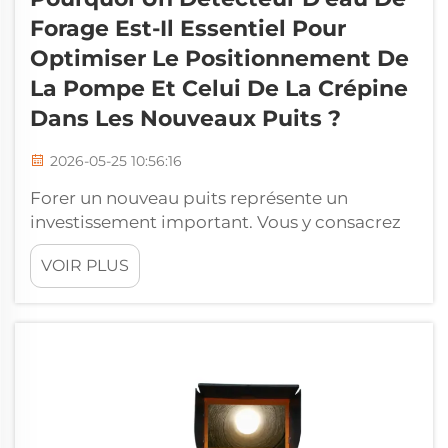
Forage Est-Il Essentiel Pour
Optimiser Le Positionnement De
La Pompe Et Celui De La Crépine
Dans Les Nouveaux Puits ?
2026-05-25 10:56:16
Forer un nouveau puits représente un
investissement important. Vous y consacrez
du temps, de l’argent et beaucoup d’efforts.
VOIR PLUS
La dernière chose que vous souhaitez est de
mener à bien l’ensemble des travaux, puis de
vous rendre compte que la pompe est placée
au mauvais endroit ou que la crépine ne
capte pas l’eau dans la partie la plus
productive de…