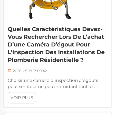
Quelles Caractéristiques Devez-
Vous Rechercher Lors De L’achat
D’une Caméra D’égout Pour
L’inspection Des Installations De
Plomberie Résidentielle ?
2026-05-18 13:09:42
Choisir une caméra d’inspection d’égouts
peut sembler un peu intimidant tant les
modèles disponibles sont nombreux.
VOIR PLUS
Certains sont de simples gadgets bon
marché, tandis que d’autres constituent de
véritables outils professionnels. Toutefois, si