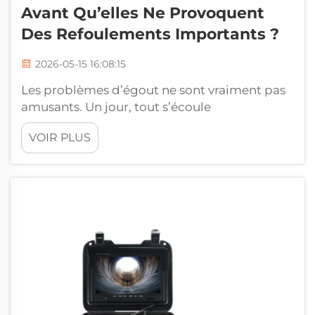
Avant Qu’elles Ne Provoquent
Des Refoulements Importants ?
2026-05-15 16:08:15
Les problèmes d’égout ne sont vraiment pas
amusants. Un jour, tout s’écoule
normalement, et le lendemain, vous
VOIR PLUS
constatez un refoulement d’eau dans votre
sous-sol ou une odeur nauséabonde
provenant de chaque évacuation de la
maison. Le problème avec les canalisations
enterrées est que vous ne pouvez pas les
voir...