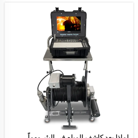
لماذا يعد كاشف المياه في البئر مهماً