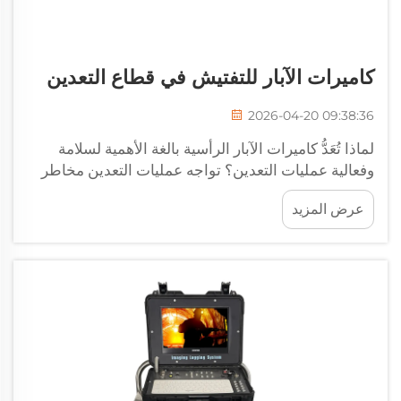
كاميرات الآبار للتفتيش في قطاع التعدين
2026-04-20 09:38:36
لماذا تُعَدُّ كاميرات الآبار الرأسية بالغة الأهمية لسلامة
وفعالية عمليات التعدين؟ تواجه عمليات التعدين مخاطر
جوهرية مثل انهيارات الصخور، وانهيارات الهياكل،
عرض المزيد
وتسرب الغاز—مما يتطلَّب يقظةً مستمرةً لحماية
العاملين. فحسب الانهيارات الأرضية وحدها تسبِّب ما
يقارب ٥٠٪ من جميع...