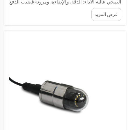
الصحي عالية الأداء: الدقة، والإضاءة، ومرونة قضيب الدفع
التصوير عالي الدقة—ويفضَّل أن يكون بدقة 4K—يُلتقط
عرض المزيد
فيه التشققات المجهرية والاندفاعات الجذرية التي تفوتها
الكاميرات القياسية، ما يمكِّن من التشخيص الدقيق...