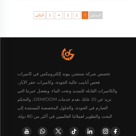
السابق
1
2
3
4
5
التالي
تخصص شركة شنتشن بيوند إلكترونيكس في كاميرات
فحص أنابيب عالية الجودة، وكاميرات حفر الآبار،
والكاميرات القابلة للتمديد وتحت الماء. وبفضل خبرتنا التي
تزيد عن 20 عامًا، نقدم خدمات OEM/ODM، والتحكم
الصارم في الجودة، والحلول المخصصة المستندة إلى
البحث والتطوير لعملائنا العالميين في أكثر من 80 دولة.