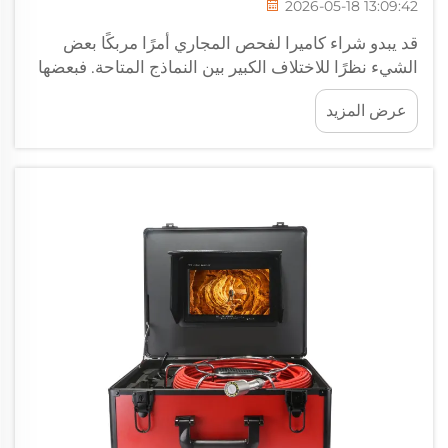
2026-05-18 13:09:42
قد يبدو شراء كاميرا لفحص المجاري أمرًا مربكًا بعض
الشيء نظرًا للاختلاف الكبير بين النماذج المتاحة. فبعضها
أجهزة رخيصة صغيرة، وبعضها الآخر أدوات احترافية جادة.
عرض المزيد
ولكن إذا كنت ترغب فقط في فحص مواسير الصرف
المحيطة بمنزلك، فلن تحتاج إلى...