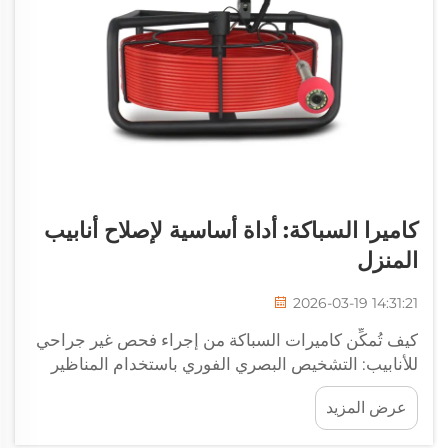
كاميرا السباكة: أداة أساسية لإصلاح أنابيب
المنزل
2026-03-19 14:31:21
كيف تُمكِّن كاميرات السباكة من إجراء فحص غير جراحي
للأنابيب: التشخيص البصري الفوري باستخدام المناظير
المرنة ومناظير الفيديو. وبوجود كاميرات السباكة، لم يعد
عرض المزيد
هناك حاجة إلى التكهُّن بما يحدث داخل تلك الأنابيب، لأننا
نحصل على...