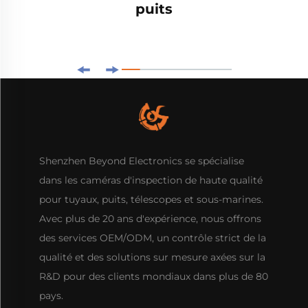
puits
Shenzhen Beyond Electronics se spécialise
dans les caméras d'inspection de haute qualité
pour tuyaux, puits, télescopes et sous-marines.
Avec plus de 20 ans d'expérience, nous offrons
des services OEM/ODM, un contrôle strict de la
qualité et des solutions sur mesure axées sur la
R&D pour des clients mondiaux dans plus de 80
pays.