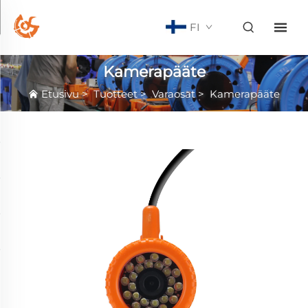
FI
Kamerapääte
Etusivu
>
Tuotteet
>
Varaosat
>
Kamerapääte