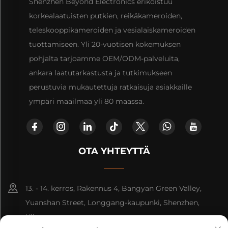
Shenzhen Beyond Electronics erikoistuu
korkealaatuisten putkien, reikäkameroiden,
teleskooppikameroiden ja vesialaiskameroiden
tuottamiseen. Yli 20-vuotisen kokemuksen
pohjalta tarjoamme OEM/ODM-palveluita,
ankara laatutarkastusta ja tutkimukseen
perustuvia mukautettuja ratkaisuja asiakkaille
ympäri maailmaa yli 80 maassa.
OTA YHTEYTTÄ
13. - 14. kerros, Rakennus 4, Bangyan Green Valley,
Yuanshan Street, Longgang-kaupunki, Shenzhen,
Kiina.