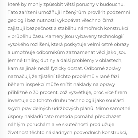
které by mohly způsobit větší poruchy v budoucnu.
Tato zařízení umožňují inženýrům prověřit podzemní
geologii bez nutnosti vykopávat všechno, čímž
zajišťují bezpečnost a stabilitu námořních konstrukcí
v průběhu času. Kamery jsou vybaveny technologií
vysokého rozlišení, která poskytuje velmi ostré obrazy
a umožňuje odborníkům zaznamenat věci jako jsou
jemné trhliny, dutiny a další problémy v oblastech,
kam se jinak nedá fyzicky dostat. Odborné zprávy
naznačují, že zjištění těchto problémů v rané fázi
během inspekcí může snížit náklady na opravy
přibližně o 30 procent, což vysvětluje, proč více firem
investuje do tohoto druhu technologií jako součásti
svých pravidelných údržbových plánů. Mimo samotné
úspory nákladů tato metoda pomáhá předcházet
náhlým poruchám a ve skutečnosti prodlužuje
životnost těchto nákladných podvodních konstrukcí,