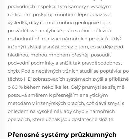
podvodních inspekcí. Tyto kamery s vysokým
rozlišením poskytují mnohem lepší obrazové
výsledky, díky čemuž mohou geologové lépe
provádět své analytické práce a činit důležitá
rozhodnutí při realizaci námořních projektů. Když
inženýři získají jasnější obraz o tom, co se děje pod
hladinou, mohou mnohem přesněji posoudit
podvodní podmínky a snížit tak pravděpodobnost
chyb. Podle nedávných tržních studií se poptávka po
těchto HD zobrazovacích systémech zvýšila přibližně
o 60 % během několika let. Celý průmysl se zřejmě
posouvá směrem k přesnějším analytickým
metodám v inženýrských pracích, což dává smysl s
ohledem na vysoké náklady chyb v námořních
operacích, které už tak jsou dostatečně složité.
Přenosné systémy průzkumných