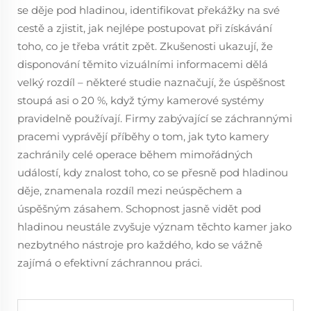
se děje pod hladinou, identifikovat překážky na své
cestě a zjistit, jak nejlépe postupovat při získávání
toho, co je třeba vrátit zpět. Zkušenosti ukazují, že
disponování těmito vizuálními informacemi dělá
velký rozdíl – některé studie naznačují, že úspěšnost
stoupá asi o 20 %, když týmy kamerové systémy
pravidelně používají. Firmy zabývající se záchrannými
pracemi vyprávějí příběhy o tom, jak tyto kamery
zachránily celé operace během mimořádných
událostí, kdy znalost toho, co se přesně pod hladinou
děje, znamenala rozdíl mezi neúspěchem a
úspěšným zásahem. Schopnost jasně vidět pod
hladinou neustále zvyšuje význam těchto kamer jako
nezbytného nástroje pro každého, kdo se vážně
zajímá o efektivní záchrannou práci.