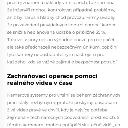
prostoj znamená náklady v milionech, to znamená,
že inženýři mohou kontrolovat případné problémy,
aniž by narušili hladký chod provozu. Firmy uvádějí,
že po zavedení pravidelných kontrol pomocí kamer
se snížila neplánovaná údržba o přibližně 35 %.
Takové úspory nejsou výhodné pouze pro rozpočet,
ale také předcházejí nebezpečným únikům, což činí
tyto kamery nepostradatelným nástrojem pro
každého, kdo se vážně zajímá o bezpečnost potrubí.
Zachraňovací operace pomocí
reálného videa v čase
Kamerové systémy pro vrtání se během záchranných
prací staly nezbytnými, protože poskytují posádkám
živé video právě ve chvíli, kdy je nejvíce potřeba,
zejména v těch náročných podvodních prostředích. S
těmito kamerami mohou potápěči skutečně vidět, co