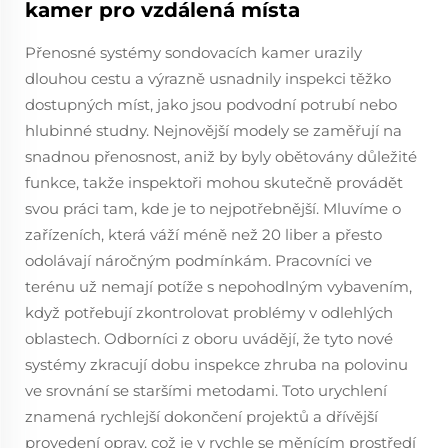
kamer pro vzdálená místa
Přenosné systémy sondovacích kamer urazily
dlouhou cestu a výrazně usnadnily inspekci těžko
dostupných míst, jako jsou podvodní potrubí nebo
hlubinné studny. Nejnovější modely se zaměřují na
snadnou přenosnost, aniž by byly obětovány důležité
funkce, takže inspektoři mohou skutečně provádět
svou práci tam, kde je to nejpotřebnější. Mluvíme o
zařízeních, která váží méně než 20 liber a přesto
odolávají náročným podmínkám. Pracovníci ve
terénu už nemají potíže s nepohodlným vybavením,
když potřebují zkontrolovat problémy v odlehlých
oblastech. Odborníci z oboru uvádějí, že tyto nové
systémy zkracují dobu inspekce zhruba na polovinu
ve srovnání se staršími metodami. Toto urychlení
znamená rychlejší dokončení projektů a dřívější
provedení oprav, což je v rychle se měnícím prostředí