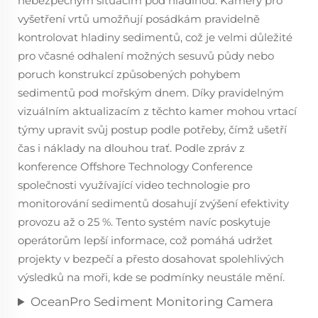
nebezpečným situacím pod hladinou. Kamery pro
vyšetření vrtů umožňují posádkám pravidelně
kontrolovat hladiny sedimentů, což je velmi důležité
pro včasné odhalení možných sesuvů půdy nebo
poruch konstrukcí způsobených pohybem
sedimentů pod mořským dnem. Díky pravidelným
vizuálním aktualizacím z těchto kamer mohou vrtací
týmy upravit svůj postup podle potřeby, čímž ušetří
čas i náklady na dlouhou trať. Podle zpráv z
konference Offshore Technology Conference
společnosti využívající video technologie pro
monitorování sedimentů dosahují zvýšení efektivity
provozu až o 25 %. Tento systém navíc poskytuje
operátorům lepší informace, což pomáhá udržet
projekty v bezpečí a přesto dosahovat spolehlivých
výsledků na moři, kde se podmínky neustále mění.
OceanPro Sediment Monitoring Camera