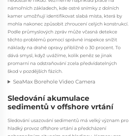
nedostane nikdo. Vezměme například práce na
námořních základech, kde ostré snímky z dolních
kamer umožňují identifikovat slabá místa, která by
mohla nakonec způsobit zhroucení celých konstrukcí.
Podle průmyslových zpráv může včasná detekce
těchto problémů pomocí správné inspekce snížit
náklady na drahé opravy přibližně o 30 procent. To
dává smysl, když uvážíme, kolik peněz se jinak
promarní na odstraňování zcela předvídatelných
škod v pozdějších fázích.
SeaMax Borehole Video Camera
Sledování akumulace
sedimentů v offshore vrtání
Sledování usazování sedimentů má velký význam pro
hladký provoz offshore vrtání a předcházení