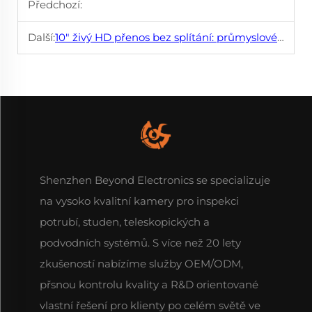
Předchozí:
Další:
10" živý HD přenos bez splítání: průmyslové skenování potrubí za 10 sekund!
Shenzhen Beyond Electronics se specializuje
na vysoko kvalitní kamery pro inspekci
potrubí, studen, teleskopických a
podvodních systémů. S více než 20 lety
zkušeností nabízíme služby OEM/ODM,
přsnou kontrolu kvality a R&D orientované
vlastní řešení pro klienty po celém světě ve