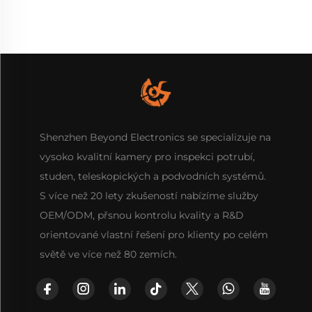
Shenzhen Beyond Electronics se specializuje na
vysoko kvalitní kamery pro inspekci potrubí,
studen, teleskopických a podvodních systémů.
S více než 20 lety zkušeností nabízíme služby
OEM/ODM, přsnou kontrolu kvality a R&D
orientované vlastní řešení pro klienty po celém
světě ve více než 80 zemích.