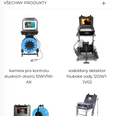
VŠECHNY PRODUKTY
kamera pro kontrolu
vodotěsný detektor
studních otvorů 10WV1W-
hluboké vody 12DW1-
AK
JV02