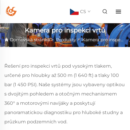
CS
Kamera pro inspekci vrtů
Domovská stránka
>
Produkty
>
Kamera pro inspekci vrtů
Řešení pro inspekci vrtů pod vysokým tlakem,
určené pro hloubky až 500 m (1 640 ft) a tlaky 100
bar (1 450 PSI). Naše systémy jsou vybaveny optikou
s dvojitým pohledem a otočným mechanismem
360° a motorovými navijáky a poskytují
panoramatickou diagnostiku pro hluboké studny a
průzkum podzemních vod.