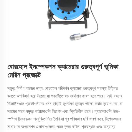
বোরহোল ইনস্পেকশন ক্যামেরার গুরুত্বপূর্ণ ভূমিকা
মেরিন প্রজেক্টে
সমুদ্র নির্মাণ কাজের জন্য, বোরহোল পরিদর্শন ক্যামেরা গুরুত্বপূর্ণ সমস্যা চিহ্নিত
করতে অপরিহার্য হয়ে উঠেছে যা পরবর্তীতে বড় ব্যর্থতার কারণ হতে পারে। এই ধরনের
ডিভাইসগুলি প্রকৌশলীদের খনন ছাড়াই ভূগর্ভস্থ ভূতত্ত্ব পরীক্ষা করার সুযোগ দেয়, যা
সময়ের সাথে সমুদ্র কাঠামোগুলি নিরাপদ এবং স্থিতিশীল রাখে। ক্যামেরাগুলি উচ্চ-
স্পষ্টতা চিত্রাঙ্কন প্রযুক্তি দিয়ে তৈরি যা খুব পরিষ্কার ছবি ধারণ করে, বিশেষজ্ঞদের
সাধারণত অপ্রবেশ্য এলাকাগুলিতে যেমন ক্ষুদ্র ফাটল, শূন্যস্থান এবং অন্যান্য