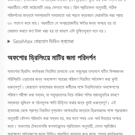
পরবর্তীতে গোটা কাঠামোটি ভেঙে ফেলতে পারে। শিল্প প্রতিবেদন অনুযায়ী, সঠিক
পরিদর্শনের মাধ্যমে সমস্যাগুলি সময়মতো ধরা পড়লে ব্যয়বহুল মেরামতির খরচ প্রায়
৩০ শতাংশ কমে যায়। পরবর্তীতে যে অপ্রয়োজনীয় ক্ষতির জন্য অপচয় হয় তা
মেরামত করতে কত টাকা খরচ হয় তা ভাবলে এটা যুক্তিযুক্ত মনে হয়।
SeaMax বোরহোল ভিডিও ক্যামেরা
অফশোর ড্রিলিংয়ে মাটির জমা পরিদর্শন
অফশোর ড্রিলিং কার্যক্রম নিয়মিত চালানো এবং সমুদ্রের তলদেশে ঘটিত বিপদজনক
পরিস্থিতি এড়ানোর জন্য অবক্ষেপণ স্তরের পরিমাণ নিয়মিত পর্যবেক্ষণ করা খুবই
গুরুত্বপূর্ণ। বোরহোল ক্যামেরার মাধ্যমে কর্মীদের পক্ষে নিয়মিতভাবে অবক্ষেপণের
পরিমাণ পরীক্ষা করা সম্ভব, যা সমুদ্রতলের নিচে সঞ্চিত পলির স্থানচ্যুতির কারণে
সম্ভাব্য ভূমিধস বা গঠনমূলক ক্ষতি চিহ্নিত করার জন্য খুবই গুরুত্বপূর্ণ। এই
ক্যামেরা থেকে প্রাপ্ত নিয়মিত দৃশ্যমান আপডেটের মাধ্যমে ড্রিলারদের পক্ষে প্রয়োজন
অনুযায়ী কৌশল পরিবর্তন করা সম্ভব হয়, যার ফলে সময় এবং অর্থ উভয়ের অপচয়
কমে। অফশোর টেকনোলজি কনফারেন্সের প্রতিবেদন অনুযায়ী, যেসব প্রতিষ্ঠান
অবক্ষেপণ পর্যবেক্ষণের জন্য ভিডিও প্রযুক্তি ব্যবহার করে থাকে, তাদের কার্যক্রমের