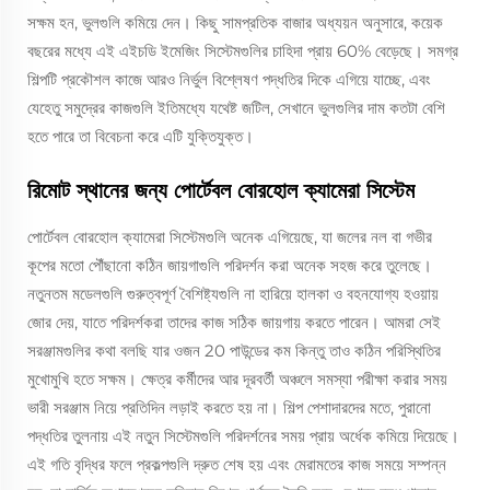
সক্ষম হন, ভুলগুলি কমিয়ে দেন। কিছু সামপ্রতিক বাজার অধ্যয়ন অনুসারে, কয়েক
বছরের মধ্যে এই এইচডি ইমেজিং সিস্টেমগুলির চাহিদা প্রায় 60% বেড়েছে। সমগ্র
শিল্পটি প্রকৌশল কাজে আরও নির্ভুল বিশ্লেষণ পদ্ধতির দিকে এগিয়ে যাচ্ছে, এবং
যেহেতু সমুদ্রের কাজগুলি ইতিমধ্যে যথেষ্ট জটিল, সেখানে ভুলগুলির দাম কতটা বেশি
হতে পারে তা বিবেচনা করে এটি যুক্তিযুক্ত।
রিমোট স্থানের জন্য পোর্টেবল বোরহোল ক্যামেরা সিস্টেম
পোর্টেবল বোরহোল ক্যামেরা সিস্টেমগুলি অনেক এগিয়েছে, যা জলের নল বা গভীর
কূপের মতো পৌঁছানো কঠিন জায়গাগুলি পরিদর্শন করা অনেক সহজ করে তুলেছে।
নতুনতম মডেলগুলি গুরুত্বপূর্ণ বৈশিষ্ট্যগুলি না হারিয়ে হালকা ও বহনযোগ্য হওয়ায়
জোর দেয়, যাতে পরিদর্শকরা তাদের কাজ সঠিক জায়গায় করতে পারেন। আমরা সেই
সরঞ্জামগুলির কথা বলছি যার ওজন 20 পাউন্ডের কম কিন্তু তাও কঠিন পরিস্থিতির
মুখোমুখি হতে সক্ষম। ক্ষেত্র কর্মীদের আর দূরবর্তী অঞ্চলে সমস্যা পরীক্ষা করার সময়
ভারী সরঞ্জাম নিয়ে প্রতিদিন লড়াই করতে হয় না। শিল্প পেশাদারদের মতে, পুরানো
পদ্ধতির তুলনায় এই নতুন সিস্টেমগুলি পরিদর্শনের সময় প্রায় অর্ধেক কমিয়ে দিয়েছে।
এই গতি বৃদ্ধির ফলে প্রকল্পগুলি দ্রুত শেষ হয় এবং মেরামতের কাজ সময়ে সম্পন্ন