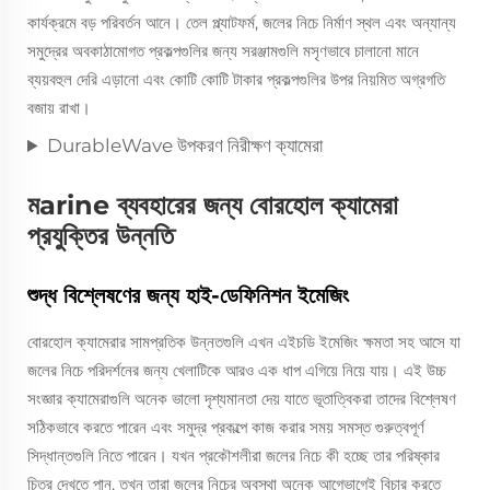
কার্যক্রমে বড় পরিবর্তন আনে। তেল প্ল্যাটফর্ম, জলের নিচে নির্মাণ স্থল এবং অন্যান্য
সমুদ্রের অবকাঠামোগত প্রকল্পগুলির জন্য সরঞ্জামগুলি মসৃণভাবে চালানো মানে
ব্যয়বহুল দেরি এড়ানো এবং কোটি কোটি টাকার প্রকল্পগুলির উপর নিয়মিত অগ্রগতি
বজায় রাখা।
DurableWave উপকরণ নিরীক্ষণ ক্যামেরা
মarine ব্যবহারের জন্য বোরহোল ক্যামেরা
প্রযুক্তির উন্নতি
শুদ্ধ বিশ্লেষণের জন্য হাই-ডেফিনিশন ইমেজিং
বোরহোল ক্যামেরার সামপ্রতিক উন্নতগুলি এখন এইচডি ইমেজিং ক্ষমতা সহ আসে যা
জলের নিচে পরিদর্শনের জন্য খেলাটিকে আরও এক ধাপ এগিয়ে নিয়ে যায়। এই উচ্চ
সংজ্ঞার ক্যামেরাগুলি অনেক ভালো দৃশ্যমানতা দেয় যাতে ভূতাত্বিকরা তাদের বিশ্লেষণ
সঠিকভাবে করতে পারেন এবং সমুদ্র প্রকল্পে কাজ করার সময় সমস্ত গুরুত্বপূর্ণ
সিদ্ধান্তগুলি নিতে পারেন। যখন প্রকৌশলীরা জলের নিচে কী হচ্ছে তার পরিষ্কার
চিত্র দেখতে পান, তখন তারা জলের নিচের অবস্থা অনেক আগেভাগেই বিচার করতে