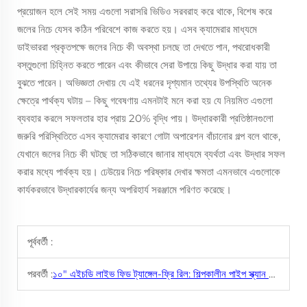
প্রয়োজন হলে সেই সময় এগুলো সরাসরি ভিডিও সরবরাহ করে থাকে, বিশেষ করে
জলের নিচে যেসব কঠিন পরিবেশে কাজ করতে হয়। এসব ক্যামেরার মাধ্যমে
ডাইভাররা প্রকৃতপক্ষে জলের নিচে কী অবস্থা চলছে তা দেখতে পান, পথরোধকারী
বস্তুগুলো চিহ্নিত করতে পারেন এবং কীভাবে সেরা উপায়ে কিছু উদ্ধার করা যায় তা
বুঝতে পারেন। অভিজ্ঞতা দেখায় যে এই ধরনের দৃশ্যমান তথ্যের উপস্থিতি অনেক
ক্ষেত্রে পার্থক্য ঘটায় – কিছু গবেষণায় এমনটাই মনে করা হয় যে নিয়মিত এগুলো
ব্যবহার করলে সফলতার হার প্রায় 20% বৃদ্ধি পায়। উদ্ধারকারী প্রতিষ্ঠানগুলো
জরুরি পরিস্থিতিতে এসব ক্যামেরার কারণে গোটা অপারেশন বাঁচানোর গল্প বলে থাকে,
যেখানে জলের নিচে কী ঘটছে তা সঠিকভাবে জানার মাধ্যমে ব্যর্থতা এবং উদ্ধার সফল
করার মধ্যে পার্থক্য হয়। ঢেউয়ের নিচে পরিষ্কার দেখার ক্ষমতা এমনভাবে এগুলোকে
কার্যকরভাবে উদ্ধারকার্যের জন্য অপরিহার্য সরঞ্জামে পরিণত করেছে।
পূর্ববর্তী :
পরবর্তী :
১০" এইচডি লাইভ ফিড ট্যাঙ্গেল-ফ্রি রিল: শিল্পকালীন পাইপ স্ক্যান ১০ সেকেন্ডে!