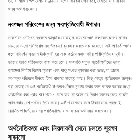
হয়, যা মার্জিন অপারেশনের দুনিয়ায় বিশেষ পার্থক্য তৈরি করে, যেখানে বন্ধ থাকার
জন্য অর্থ খরচ হয়।
লবণজল পরিবেশের জন্য ক্ষয়প্রতিরোধী উপাদান
সাবমেরিন সেটিংসে ব্যবহৃত আধুনিক বোরহোল ক্যামেরাগুলি লবণাক্ত জলের ক্ষতির
বিরুদ্ধে ভালো প্রতিরোধ সহ উপকরণ ব্যবহার করতে শুরু করেছে। এই পরিবর্তনগুলির
ফলে পরিদর্শন সরঞ্জাম দীর্ঘস্থায়ী হয় এবং কঠোর মহাসাগরীয় পরিস্থিতির সম্মুখীন
হওয়ার পরেও সঠিকভাবে কাজ করে চলে। সম্প্রতি সমুদ্র প্রকৌশলীদের দ্বারা
ক্যামেরা নির্মাণে বিশেষ প্রলেপ এবং ধাতু সংকর ব্যবহার করা হচ্ছে, যা তাদের
লবণাক্ত পরিবেশে দীর্ঘতর টিকে থাকতে সাহায্য করে। কিছু ক্ষেত্র প্রতিবেদনে উল্লেখ
করা হয়েছে যে এই প্রতিরোধী উপকরণগুলিতে স্যুইচ করার ফলে কয়েক বছরের মধ্যে
মেরামতির খরচ প্রায় 30 শতাংশ কমে যায়, যা অফশোর নির্মাণ কাজের জন্য বাজেট
পরিকল্পনায় বেশ পার্থক্য তৈরি করে। এই পরিবর্তনের ফলে ঠিকাদারদের প্রায়শই
নিয়মিত পরিদর্শনের সময় প্রতিস্থাপনের জন্য কম অর্থ ব্যয় করতে হয়।
অর্থনৈতিকতা এবং নিয়মাবলী মেনে চলতে সুরক্ষা
বাড়ানো