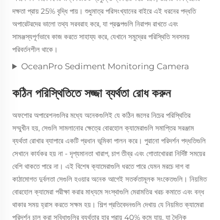
দক্ষতা প্রায় 25% বৃদ্ধি পায়। শুধুমাত্র পরিসংখ্যানের বাইরে এই ধরনের পদ্ধতি
অপারেটরদের ভালো তথ্য সরবরাহ করে, যা প্রকল্পগুলি নিরাপদ রাখতে এবং
সামঞ্জস্যপূর্ণভাবে কাজ করতে সাহায্য করে, যেখানে সমুদ্রের পরিস্থিতি সবসময়
পরিবর্তনশীল থাকে।
OceanPro Sediment Monitoring Camera
কঠিন পরিস্থিতিতে সজ্জা ব্যর্থতা রোধ করুন
অফশোর অপারেশনগুলির মধ্যে অনেকগুলিই যে কঠিন জলের নিচের পরিস্থিতির
সম্মুখীন হয়, সেগুলি সামলানোর ক্ষেত্রে বোরহোল ক্যামেরাগুলি সমাপ্তির সরঞ্জাম
ব্যর্থতা রোখার ব্যাপারে একটি প্রধান ভূমিকা পালন করে। পুরানো পরিদর্শন পদ্ধতিগুলি
সেখানে কার্যকর হয় না - দৃশ্যমানতা খারাপ, চাপ তীব্র এবং গোতাখোররা নির্দিষ্ট সময়ের
বেশি থাকতে পারে না। এই বিশেষ ক্যামেরাগুলি ধরতে পারে যেমন মরচে দাগ বা
কাঠামোগত দুর্বলতা সেগুলি হওয়ার অনেক আগেই সতর্কতামূলক সংকেতগুলি। নিয়মিত
বোরহোল ক্যামেরা পরীক্ষা করার মাধ্যমে সংস্থাগুলি মেরামতির খরচ কমাতে এবং বন্ধ
থাকার সময় হ্রাস করতে সক্ষম হয়। শিল্প প্রতিবেদনগুলি দেখায় যে নিয়মিত ক্যামেরা
পরিদর্শন চালু করা সুবিধাগুলির ব্যর্থতার হার প্রায় 40% কমে যায়, যা দৈনিক