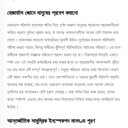
হেজার্ডাস জোনে মানুষের প্রবেশ কমানো
বোরহোল পরিদর্শন ক্যামেরা পানির নিচে দুর্গম অঞ্চলে মানুষের প্রবেশের প্রয়োজনীয়তা
কমিয়ে প্রধান সুবিধা প্রদান করে, যা সমগ্র অপারেশনটিকে অনেক বেশি নিরাপদ করে
তোলে। ক্যামেরার মাধ্যমে অপারেটররা দূরবর্তী ভিডিও ফুটেজের মাধ্যমে পরিস্থিতি
পরীক্ষা করতে পারেন, কিন্তু কর্মীদের ঝুঁকিপূর্ণ পরিস্থিতিতে পাঠানোর পরিবর্তে। এর ফলে
কর্মীদের প্রায়শই মারাত্মক পরিবেশে প্রবেশ করতে হয় না। নিরাপত্তা উন্নতি এখানে
স্পষ্ট এবং এই পদ্ধতি কর্মচারীদের রক্ষা করার জন্য যে প্রয়োজনীয় পদক্ষেপগুলি গৃহীত
হয় তার সাথে এটি সম্পূর্ণ সামঞ্জস্যপূর্ণ। সমুদ্র পরিবহন খাতের তথ্য বিশ্লেষণ করলে
এটি আরও লক্ষণীয় হয়ে ওঠে। যখন কোম্পানিগুলো এ ধরনের দূরবর্তী পরিদর্শন পদ্ধতি
ব্যবহার শুরু করেছে, যার মধ্যে বোরহোল ক্যামেরা অন্যতম, তখন অনেক ক্ষেত্রে
দুর্ঘটনার হার অর্ধেকেরও বেশি হ্রাস পেয়েছে। যারা পানির নিচে কাজ করেন, তাদের
কাছে স্পষ্টতই এগুলো কেন কাজের সময় নিরাপত্তা নিশ্চিত করার জন্য অপরিহার্য হয়ে
উঠেছে।
আন্তর্জাতিক সামুদ্রিক ইনস্পেকশন মানদণ্ড পূরণ