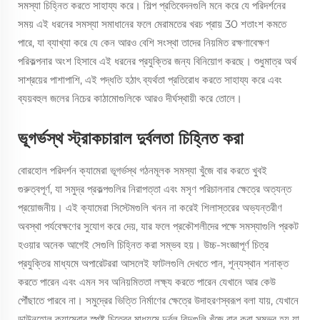
সমস্যা চিহ্নিত করতে সাহায্য করে। শিল্প প্রতিবেদনগুলি মনে করে যে পরিদর্শনের
সময় এই ধরনের সমস্যা সমাধানের ফলে মেরামতের খরচ প্রায় 30 শতাংশ কমতে
পারে, যা ব্যাখ্যা করে যে কেন আরও বেশি সংস্থা তাদের নিয়মিত রক্ষণাবেক্ষণ
পরিকল্পনার অংশ হিসাবে এই ধরনের প্রযুক্তির জন্য বিনিয়োগ করছে। শুধুমাত্র অর্থ
সাশ্রয়ের পাশাপাশি, এই পদ্ধতি হঠাৎ ব্যর্থতা প্রতিরোধ করতে সাহায্য করে এবং
ব্যয়বহুল জলের নিচের কাঠামোগুলিকে আরও দীর্ঘস্থায়ী করে তোলে।
ভূগর্ভস্থ স্ট্রাকচারাল দুর্বলতা চিহ্নিত করা
বোরহোল পরিদর্শন ক্যামেরা ভূগর্ভস্থ গঠনমূলক সমস্যা খুঁজে বার করতে খুবই
গুরুত্বপূর্ণ, যা সমুদ্র প্রকল্পগুলির নিরাপত্তা এবং মসৃণ পরিচালনার ক্ষেত্রে অত্যন্ত
প্রয়োজনীয়। এই ক্যামেরা সিস্টেমগুলি খনন না করেই শিলাস্তরের অভ্যন্তরীণ
অবস্থা পর্যবেক্ষণের সুযোগ করে দেয়, যার ফলে প্রকৌশলীদের পক্ষে সমস্যাগুলি প্রকট
হওয়ার অনেক আগেই সেগুলি চিহ্নিত করা সম্ভব হয়। উচ্চ-সংজ্ঞাপূর্ণ চিত্র
প্রযুক্তির মাধ্যমে অপারেটররা আসলেই ফাটলগুলি দেখতে পান, শূন্যস্থান শনাক্ত
করতে পারেন এবং এমন সব অনিয়মিততা লক্ষ্য করতে পারেন যেখানে আর কেউ
পৌঁছাতে পারবে না। সমুদ্রের ভিত্তি নির্মাণের ক্ষেত্রে উদাহরণস্বরূপ বলা যায়, যেখানে
ডাউনহোল ক্যামেরার স্পষ্ট চিত্রের মাধ্যমে দুর্বল বিন্দুগুলি খুঁজে বার করা সম্ভব হয় যা