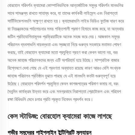
বোরহোল পরিদর্শন ক্যামেরা কোম্পানিগুলিকে আন্তর্জাতিক সমুদ্র পরিদর্শন মানগুলির
সাথে সামঞ্জস্য রাখতে সাহায্য করে, যা তাদের কার্যকরী লাইসেন্স এবং নিরাপত্তা
সার্টিফিকেশনগুলি অক্ষুণ্ণ রাখতে হয়। ক্যামেরাগুলি লাইভ ভিডিও ফুটেজ ধারণ করে
যা নিয়ন্ত্রকদের পর্যালোচনার সময় শক্তিশালী প্রমাণ হিসাবে কাজ করে, যা অন্যথায়
জটিল প্রতিযোগিতামূলক প্রক্রিয়াটিকে অনেক সহজ করে দেয়। আজকাল সমুদ্র
পরিচালন ব্যবসাগুলি দায়বদ্ধতা এবং স্বচ্ছতা নিয়ে গুরুত্ব সহকারে মতামত পোষণ
করছে, তাই বোরহোল ক্যামেরা মতো প্রযুক্তি গ্রহণ করা কেবল ভালো নয়, বরং
অনেক জাহাজ পরিচালকদের জন্য এটি অপরিহার্য হয়ে উঠছে। সাম্প্রতিক বাজার
বিশ্লেষণে দেখা গেছে যে এই প্রবণতা অব্যাহত রয়েছে কারণ আরও বেশি সংখ্যক
জাহাজ পরিচালন প্রতিষ্ঠান বুঝতে পারছে যে এই মানগুলি কতটা গুরুত্বপূর্ণ হয়ে
উঠেছে। বোরহোল পরিদর্শন প্রযুক্তি কেবল কাগজপত্রের পরিমাণ কমায় না, বরং
দৈনন্দিন কার্যক্রম উন্নত করে এবং সমগ্রভাবে নিরাপত্তা প্রোটোকল এবং পরিবেশ
রক্ষা বিধিগুলি মেনে চলার প্রতি প্রকৃত নিবেদন প্রদর্শন করে।
কেস স্টাডিজ: বোরহোল ক্যামেরা কাজে লাগছে
গভীর সমুদ্রের পাইপলাইন ইন্টিগ্রিটি মূল্যায়ন