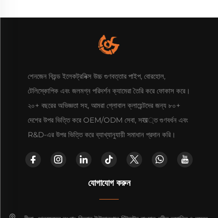
শেনজেন বিয়ন্ড ইলেকট্রনিক্স উচ্চ গুণবত্তার পাইপ, বোরহোল,
টেলিস্কোপিক এবং জলমগ্ন পরিদর্শন ক্যামেরা তৈরি করে ফোকাস করে।
২০+ বছরের অভিজ্ঞতা সহ, আমরা গ্লোবাল ক্লায়েন্টদের জন্য ৮০+
দেশের উপর ভিত্তি করে OEM/ODM সেবা, সख্ত গুণবর্ধন এবং
R&D-এর উপর ভিত্তি করে ব্যাখ্যানুযায়ী সমাধান প্রদান করি।
যোগাযোগ করুন