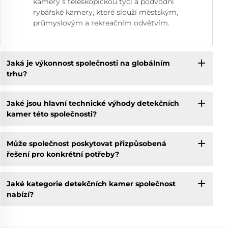
kamery s teleskopickou tyčí a podvodní
rybářské kamery, které slouží městským,
průmyslovým a rekreačním odvětvím.
Jaká je výkonnost společnosti na globálním
trhu?
Jaké jsou hlavní technické výhody detekčních
kamer této společnosti?
Může společnost poskytovat přizpůsobená
řešení pro konkrétní potřeby?
Jaké kategorie detekčních kamer společnost
nabízí?