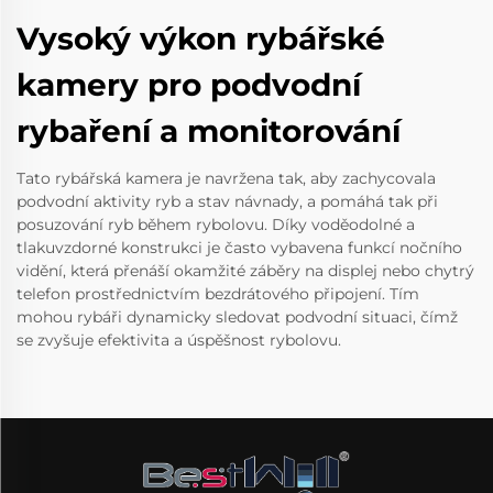
Vysoký výkon rybářské
kamery pro podvodní
rybaření a monitorování
Tato rybářská kamera je navržena tak, aby zachycovala
podvodní aktivity ryb a stav návnady, a pomáhá tak při
posuzování ryb během rybolovu. Díky voděodolné a
tlakuvzdorné konstrukci je často vybavena funkcí nočního
vidění, která přenáší okamžité záběry na displej nebo chytrý
telefon prostřednictvím bezdrátového připojení. Tím
mohou rybáři dynamicky sledovat podvodní situaci, čímž
se zvyšuje efektivita a úspěšnost rybolovu.