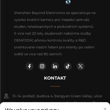
Shenzhen Beyond Electronics se specializuje na
vysoko kvalitní kamery pro inspekci potrubí,
studen, teleskopických a podvodních systémů.
S více než 20 lety zkušeností nabízíme služby
OEM/ODM, přsnou kontrolu kvality a R&D
orientované vlastní řešení pro klienty po celém
světě ve více než 80 zemích.
KONTAKT
13.-14. podlaží, budova 4, Bangyan Green Valley, ulice
Yuanshan, oblast Longgang, město Shenzhen, Čína.