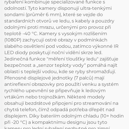
rybaření kombinuje specializované funkce s
odolností. Tyto kamery disponují ultra-tenkými
sondami (průměr 6 mm), které se vejde do
standardních otvorů ve ledu, s kabely a pouzdry
odolnými proti mrazu, určenými pro provoz při
teplotě -40 °C. Kamery s vysokým rozlišením
(1080P) zachycují ostré obrazy v podmínkách
slabého osvětlení pod vodou, zatímco výkonné IR
LED diody poskytují noční vidění skrze led.
Jedinečná funkce "měření tloušťky ledu" zajišťuje
bezpečnost a „senzor teploty vody“ pomáhá najít
oblasti s teplejší vodou, kde se ryby shromažďují.
Přenosné displejové jednotky (7 palců) mají
antireflexní obrazovky pro použití venku a systém
rychlého upevnění se připevňuje k ledovým
vrtákům nebo trojnožkám. Některé modely
obsahují bezdrátové připojení pro streamování na
chytrá telefon, čímž odpadá potřeba dřepět nad
displejem. Díky bateriím odolným chladu (10+ hodin
při -20 °C) a kompaktnímu designu jsou tyto
kamery pro lední rybaření nezbytné pro zimní