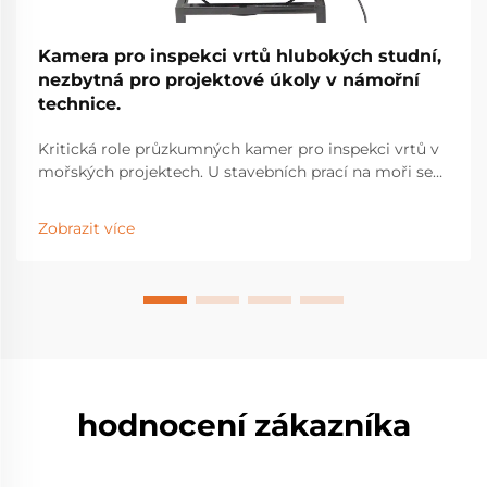
Kamera pro inspekci vrtů hlubokých studní,
nezbytná pro projektové úkoly v námořní
technice.
Kritická role průzkumných kamer pro inspekci vrtů v
mořských projektech. U stavebních prací na moři se
průzkumné kamery pro inspekci vrtů staly
nezbytným vybavením pro zjišťování skrytých
Zobrazit více
konstrukčních problémů pod povrchem, které by
mohly způsobit vážné selhání...
hodnocení zákazníka