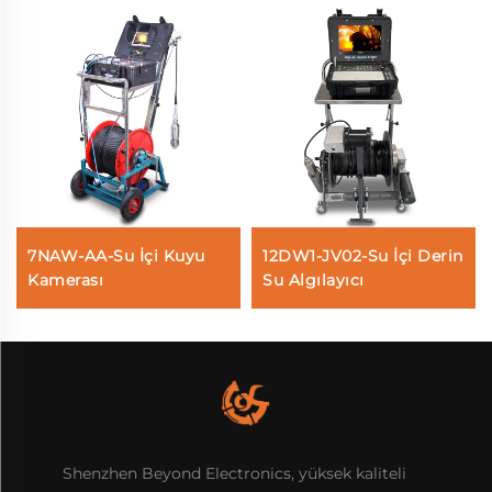
7NAW-AA-Su İçi Kuyu
12DW1-JV02-Su İçi Derin
Kamerası
Su Algılayıcı
Shenzhen Beyond Electronics, yüksek kaliteli