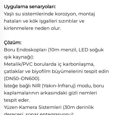
Uygulama senaryoları:
Yaşlı su sistemlerinde korozyon, montaj
hataları ve kök işgalleri sızıntılar ve
kirlenmelere neden olur.
Çözüm:
Boru Endoskopları (10m menzil, LED soğuk
ışık kaynağı):
Metalik/PVC borularda iç karbonlaşma,
çatlaklar ve biyofilm büyümelerini tespit edin
(DN50–DN600).
İsteğe bağlı NIR (Yakın-İnfraruj) modu, boru
kaplamalarının arkasındaki gizli nemleri
tespit eder.
Yüzen Kamera Sistemleri (30m derinlik
derecesi, sonar entegrasyonu):