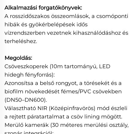
Alkalmazási forgatókönyvek:
A rosszidőszakos összeomlások, a csomóponti
hibák és gyökérbelépések idős
vízrendszerben vezetnek kihasználódáshoz és
terheléshez.
Megoldás:
Csöveszkoperek (10m tartományú, LED
hidegh fényforrás):
Azonosítsa a belső rongyot, a törésekét és a
biofilm növekedését fémes/PVC csövekben
(DN50–DN600).
Választható NIR (Középinfravörös) mód észleli
a rejtett páratartalmat a csöv lining mögött.
Merülő kamerák (30 méteres merülési osztály,
szonár integráció):