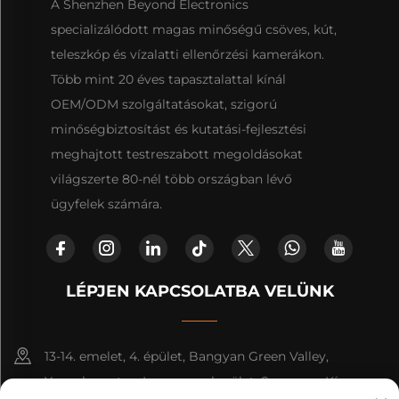
A Shenzhen Beyond Electronics
specializálódott magas minőségű csöves, kút,
teleszkóp és vízalatti ellenőrzési kamerákon.
Több mint 20 éves tapasztalattal kínál
OEM/ODM szolgáltatásokat, szigorú
minőségbiztosítást és kutatási-fejlesztési
meghajtott testreszabott megoldásokat
világszerte 80-nél több országban lévő
ügyfelek számára.
LÉPJEN KAPCSOLATBA VELÜNK
13-14. emelet, 4. épület, Bangyan Green Valley,
Yuanshan utca, Longgang kerület, Szenczen, Kína.