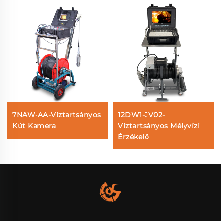
7NAW-AA-Víztartsányos
12DW1-JV02-
Kút Kamera
Víztartsányos Mélyvízi
Érzékelő