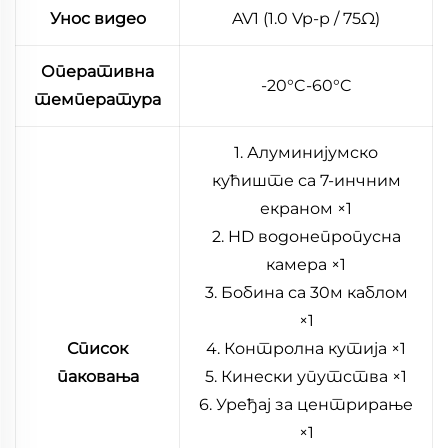
Унос видео
AV1 (1.0 Vp-p / 75Ω)
Оперативна
-20°C-60°C
температура
1. Алуминијумско
кућиште са 7-инчним
екраном ×1
2. HD водонепропусна
камера ×1
3. Бобина са 30м каблом
×1
Список
4. Контролна кутија ×1
паковања
5. Кинески упутства ×1
6. Уређај за центрирање
×1