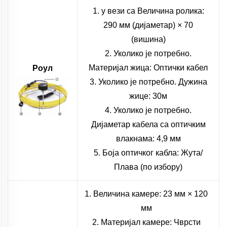
1. у вези са Величина ролика:
290 мм (дијаметар) × 70
(вишина)
2. Уколико је потребно.
Материјал жица: Оптички кабел
Роул
3. Уколико је потребно. Дужина
жице: 30м
4. Уколико је потребно.
Дијаметар кабела са оптичким
влакнама: 4,9 мм
5. Бoја оптичког кабла: Жута/
Плава (по избору)
1. Величина камере: 23 мм × 120
мм
2. Материјал камере: Чврсти