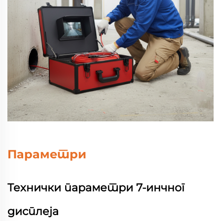
Параметри
Технички параметри 7-инчног
дисплеја