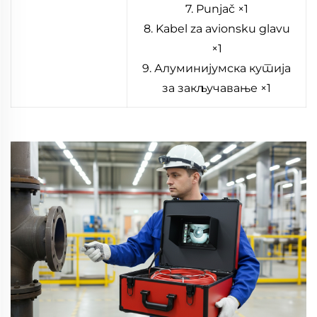
7. Punjač ×1
8. Kabel za avionsku glavu
×1
9. Алуминијумска кутија
за закључавање ×1