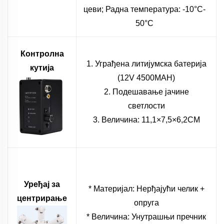
цеви; Радна температура: -10°C-
50°C
Контролна
1. Уграђена литијумска батерија
кутија
(12V 4500MAH)
2. Подешавање јачине
светлости
3. Величина: 11,1×7,5×6,2CM
Уређај за
* Материјал: Нерђајући челик +
центрирање
опруга
* Величина: Унутрашњи пречник