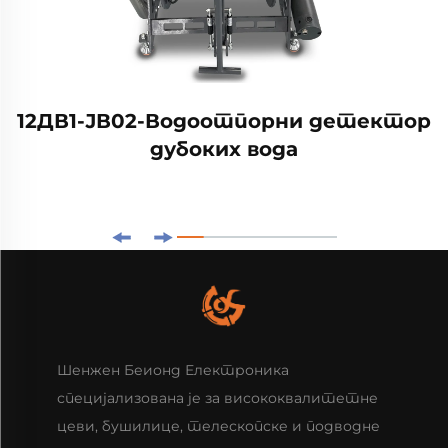
12ДВ1-ЈВ02-Водоотпорни детектор
дубоких вода
Шенжен Беионд Електроника
специјализована је за висококвалитетне
цеви, бушилице, телескопске и подводне