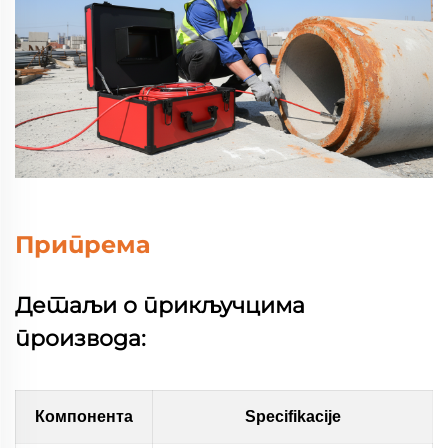
Припрема
Детаљи о прикључцима
производа:
Компонента
Specifikacije