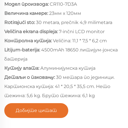
Модел производа:
CR110-7D3A
Величина камере:
23мм х 120мм
Rotirajući sto:
30 metara, prečnik 4,9 milimetara
Veličina ekrana displeja:
7-inčni LCD monitor
Контролна кутија:
Veličina: 11,1 * 7,5 * 6,2 cm
Litijum-baterija:
4500mAh 18650 литијум-јонска
батерија
Кутију алата:
Алуминијумска кутија
Детаљи о паковању:
30 метара по јединици.
Картионска кутија: 41 * 20,5 * 35,5 cm. Нето
тежина: 5,6 kg. Бруто тежина: 6,1 kg
Добијте цитат