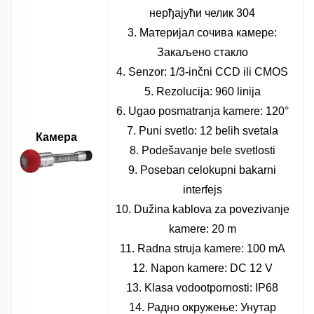
нерђајући челик 304
3. Материјал сочива камере:
Закаљено стакло
4. Senzor: 1/3-inčni CCD ili CMOS
5. Rezolucija: 960 linija
6. Ugao posmatranja kamere: 120°
7. Puni svetlo: 12 belih svetala
Камера
8. Podešavanje bele svetlosti
9. Poseban celokupni bakarni
interfejs
10. Dužina kablova za povezivanje
kamere: 20 m
11. Radna struja kamere: 100 mA
12. Napon kamere: DC 12 V
13. Klasa vodootpornosti: IP68
14. Радно окружење: Унутар