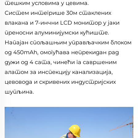
тешким условима у цевима.
Систем интегрише 30м стаклених
влакана и 7-инчни LCD монитор у јаки
преносни алуминијумски кућиште.
Напајан спољашњим управљачким блоком
од 450mAh, омогућава непрекидан рад
дужи од 4 сата, чинећи га савршеним
алатом за инспекцију канализација,
цевовода и скривених индустријских
шупљина.