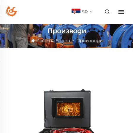
SR
Производи
Početna Strana
>
Производи