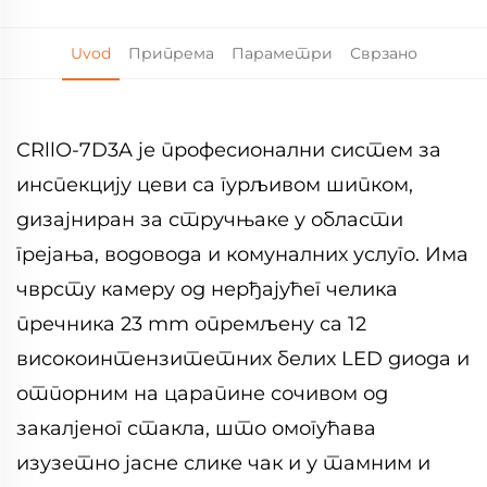
Uvod
Припрема
Параметри
Сврзано
CRllO-7D3A је професионални систем за
инспекцију цеви са гурљивом шипком,
дизајниран за стручњаке у области
грејања, водовода и комуналних услуго. Има
чврсту камеру од нерђајућег челика
пречника 23 mm опремљену са 12
високоинтензитетних белих LED диода и
отпорним на царапине сочивом од
закалјеног стакла, што омогућава
изузетно јасне слике чак и у тамним и