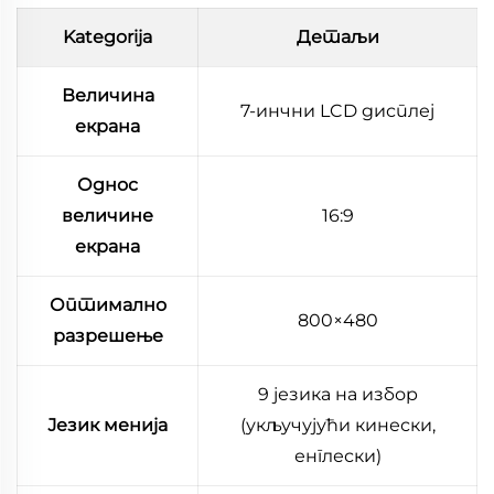
Kategorija
Детаљи
Величина
7-инчни LCD дисплеј
екрана
Однос
величине
16:9
екрана
Оптимално
800×480
разрешење
9 језика на избор
Језик менија
(укључујући кинески,
енглески)