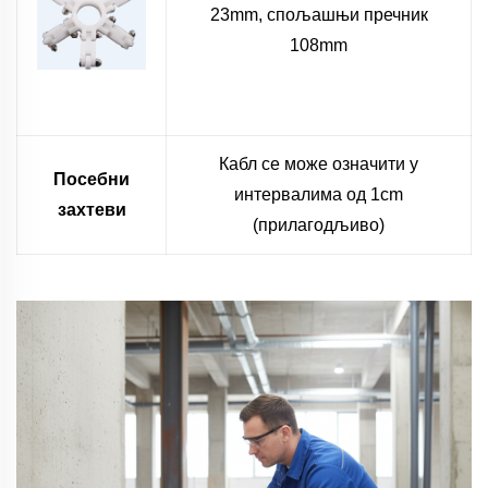
23mm, спољашњи пречник
108mm
Кабл се може означити у
Посебни
интервалима од 1cm
захтеви
(прилагодљиво)