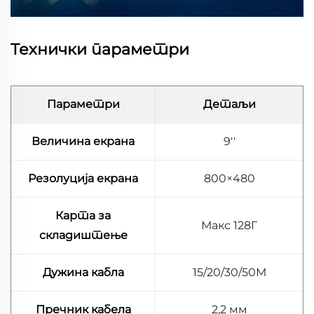
Технички параметри
Параметри
Детаљи
Величина екрана
9''
Резолуција екрана
800×480
Карта за
Макс 128Г
складиштење
Дужина кабла
15/20/30/50М
Пречник кабела
2,2 мм