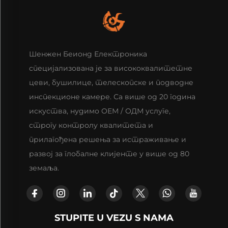
Шенжен Беионд Електроника
специјализована је за висококвалитетне
цеви, бушилице, телескопске и подводне
инспекционе камере. Са више од 20 година
искуства, нудимо ОЕМ / ОДМ услуге,
строгу контролу квалитета и
прилагођена решења за истраживање и
развој за глобалне клијенте у више од 80
земаља.
STUPITE U VEZU S NAMA