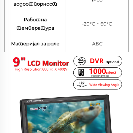
водоотпорност
Работна
-20°C ~ 60°C
температура
Материјал за роле
АБС