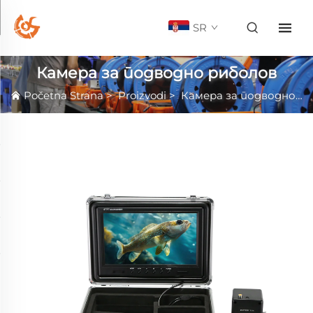
SR
Камера за подводно риболов
Početna Strana
>
Proizvodi
>
Камера за подводно риболов