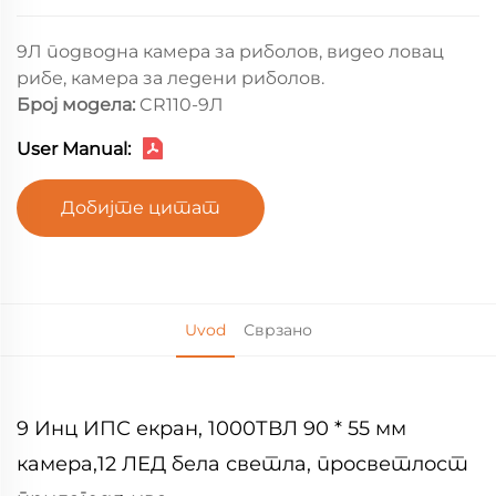
9Л подводна камера за риболов, видео ловац
рибе, камера за ледени риболов.
Број модела:
CR110-9Л
User Manual:
Добијте цитат
Uvod
Сврзано
9 Инц ИПС екран, 1000ТВЛ 90 * 55 мм
камера,12 ЛЕД бела светла, просветлост