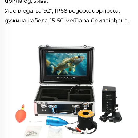
прилагодљива.
Угао гледања 92°, IP68 водоотпорност,
дужина кабела 15-50 метара прилагођена.