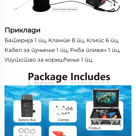
Приклади
Батерија 1 пц, Клампе 8 пц, Клипс 6 пц,
Кабел за пуњење 1 пц, Риба пливач 1 пц,
Упутство за коришћење 1 пц.