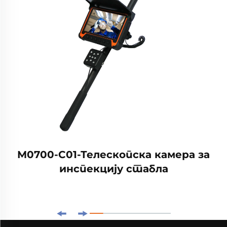
М0700-С01-Телескопска камера за
инспекцију стабла