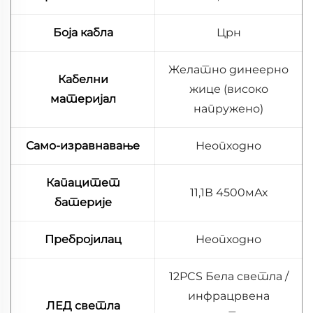
Боја кабла
Црн
Желатно динеерно
Кабелни
жице (високо
материјал
напружено)
Само-изравнавање
Неопходно
Капацитет
11,1В 4500мАх
батерије
Пребројилац
Неопходно
12PCS Бела светла /
инфрацрвена
ЛЕД светла