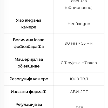
светла
(опционално)
Угао гледања
Неопходно
камере
Величина главе
90 мм × 55 мм
фотоапарата
Материјал за
Струјена стакло
објективе
Резолуција камере
1000 ТВЛ
Излазни формат
АВИ, ЈПГ
Регулација за
IP68