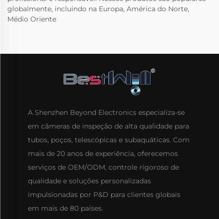
globalmente, incluindo na Europa, América do Norte,
Médio Oriente
A Shenzhen Beyond Electronics especializa-se
em câmeras de inspeção de alta qualidade para
tubos, poços, telescópicas e subaquáticas. Com
mais de 20 anos de experiência, oferecemos
serviços de OEM/ODM, controle rigoroso de
qualidade e soluções personalizadas
impulsionadas por P&D para clientes globais
em mais de 80 países.