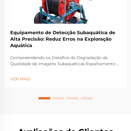
Equipamento de Detecção Subaquática de
Alta Precisão: Reduz Erros na Exploração
Aquática
Compreendendo os Desafios da Degradação da
Qualidade de Imagens Subaquáticas Espalhamento e
Absorção da Luz em Ambientes Aquáticos A luz
subaquática age de maneira bastante estranha, na
VER MAIS
verdade. As cores vermelhas são absorvidas cerca de
30 vezes mais rápido do que as azuis assim que
descemos...