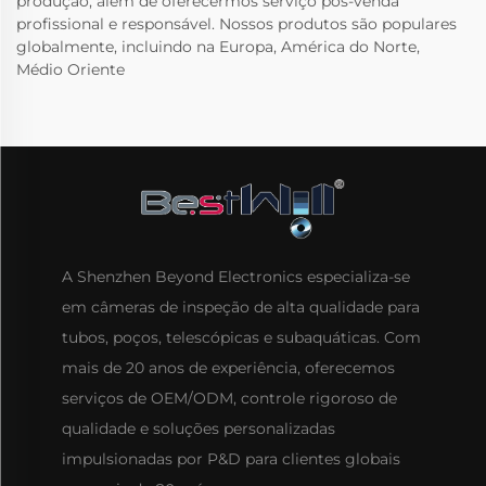
produção, além de oferecermos serviço pós-venda
profissional e responsável. Nossos produtos são populares
globalmente, incluindo na Europa, América do Norte,
Médio Oriente
A Shenzhen Beyond Electronics especializa-se
em câmeras de inspeção de alta qualidade para
tubos, poços, telescópicas e subaquáticas. Com
mais de 20 anos de experiência, oferecemos
serviços de OEM/ODM, controle rigoroso de
qualidade e soluções personalizadas
impulsionadas por P&D para clientes globais