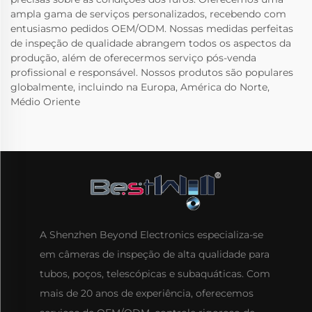
ampla gama de serviços personalizados, recebendo com
entusiasmo pedidos OEM/ODM. Nossas medidas perfeitas
de inspeção de qualidade abrangem todos os aspectos da
produção, além de oferecermos serviço pós-venda
profissional e responsável. Nossos produtos são populares
globalmente, incluindo na Europa, América do Norte,
Médio Oriente
A Shenzhen Beyond Electronics especializa-se
em câmeras de inspeção de alta qualidade para
tubos, poços, telescópicas e subaquáticas. Com
mais de 20 anos de experiência, oferecemos