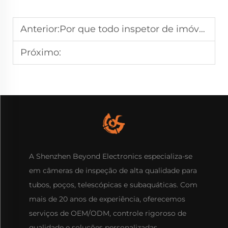
Anterior:
Por que todo inspetor de imóveis deve ter uma câmera de encanamento à prova d'água para inspeções completas de edifícios?
Próximo:
A Shenzhen Beyond Electronics especializa-se
em câmeras de inspeção de alta qualidade para
tubos, poços, telescópicas e subaquáticas. Com
mais de 20 anos de experiência, oferecemos
serviços de OEM/ODM, controle rigoroso de
qualidade e soluções personalizadas