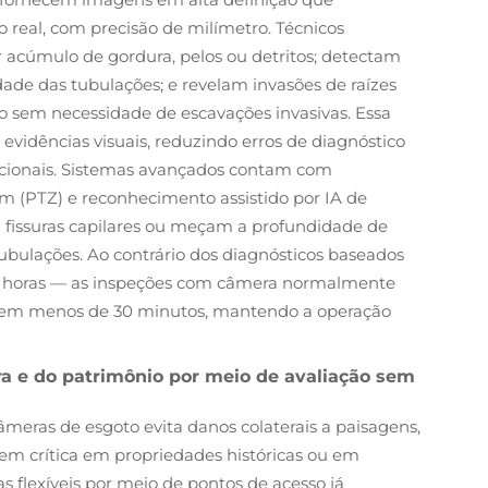
real, com precisão de milímetro. Técnicos
 acúmulo de gordura, pelos ou detritos; detectam
ade das tubulações; e revelam invasões de raízes
 sem necessidade de escavações invasivas. Essa
evidências visuais, reduzindo erros de diagnóstico
ionais. Sistemas avançados contam com
m (PTZ) e reconhecimento assistido por IA de
 fissuras capilares ou meçam a profundidade de
bulações. Ao contrário dos diagnósticos baseados
r horas — as inspeções com câmera normalmente
a em menos de 30 minutos, mantendo a operação
ra e do patrimônio por meio de avaliação sem
meras de esgoto evita danos colaterais a paisagens,
em crítica em propriedades históricas ou em
s flexíveis por meio de pontos de acesso já