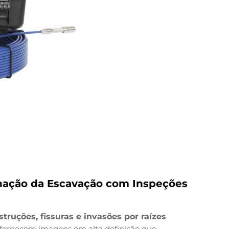
inação da Escavação com Inspeções
truções, fissuras e invasões por raízes
fornecem imagens em alta definição que