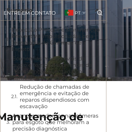
Sumário
ENTRE EM CONTATO
PT
Detecção Precoce e Manutenção
Preventiva Impulsionadas pela
Tecnologia de Câmeras de
Esgoto
Economias mensuráveis de
custo e tempo decorrentes da
manutenção orientada por
câmeras para esgoto
Redução de chamadas de
emergência e evitação de
reparos dispendiosos com
escavação
 Manutenção de
Avanços modernos nas câmeras
para esgoto que melhoram a
precisão diagnóstica