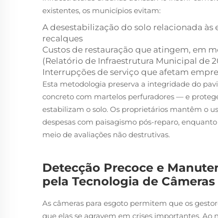
existentes, os municípios evitam:
A desestabilização do solo relacionada às
recalques
Custos de restauração que atingem, em mé
(Relatório de Infraestrutura Municipal de 
Interrupções de serviço que afetam empr
Esta metodologia preserva a integridade do pa
concreto com martelos perfuradores — e protege 
estabilizam o solo. Os proprietários mantêm o u
despesas com paisagismo pós-reparo, enquanto 
meio de avaliações não destrutivas.
Detecção Precoce e Manute
pela Tecnologia de Câmeras
As câmeras para esgoto permitem que os gestores
que elas se agravem em crises importantes. Ao 