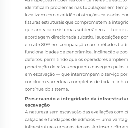
identificam problemas nas tubulações em tempo 
localizam com exatidão obstruções causadas por
fissuras estruturais que comprometem a integrid
que ameaçam sistemas subterrâneos — tudo isso
abordagem direcionada substitui suposições por 
em até 80% em comparação com métodos tradic
funcionalidades de panorâmica, inclinação e zoo
defeitos, permitindo que os operadores ampliem
penetração de raízes enquanto navegam pelas tu
em escavação — que interrompem o serviço po
concluem varreduras completas de toda a linh
contínua do sistema.
Preservando a integridade da infraestrutu
escavação
A natureza sem escavação das avaliações com câ
calçadas e fundações de edifícios — uma vantag
infraestruturas urbanas densas. Ao inserir câmera