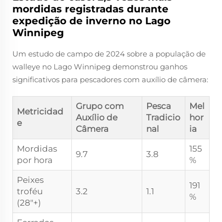
mordidas registradas durante
expedição de inverno no Lago
Winnipeg
Um estudo de campo de 2024 sobre a população de
walleye no Lago Winnipeg demonstrou ganhos
significativos para pescadores com auxílio de câmera:
Grupo com
Pesca
Mel
Metricidad
Auxílio de
Tradicio
hor
e
Câmera
nal
ia
Mordidas
155
9.7
3.8
por hora
%
Peixes
191
troféu
3.2
1.1
%
(28"+)