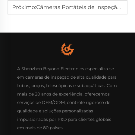
Próximo:
Câmeras Portáteis de Inspeção de Furos para Trabalho em Campo
A Shenzhen Beyond Electronics especializa-se
em câmeras de inspeção de alta qualidade para
tubos, poços, telescópicas e subaquáticas. Com
mais de 20 anos de experiência, oferecemos
serviços de OEM/ODM, controle rigoroso de
qualidade e soluções personalizadas
impulsionadas por P&D para clientes globais
em mais de 80 países.