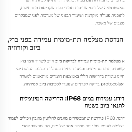
מאסטרטגיה של דיכוי שריפות תמידי בעת שקריסות מתרחשות,
לתוכנית פעולה מוקדמת ושימור תכנוני של מערכות לפני שמבקרים
מצבים של משבר.
הנדסת מצלמה תת-מימית עמידה בפני בוץ,
ביוב וקורוזיה
א
מצלמה תת-מימית עמידה לבדיקות ביוב
חייב לשרוד זרמי בוץ
קשוחים, גזים מחמיצים ופגיעות פיזיות במהלך ההצבה. הנדסת ימי
חיינו עומדת בדרישות הללו באמצעות חומרים מותאמים למטרה
ואprotocols בדיקה קפדניים שנועדו לסביבות ביוב אמיתיות.
דירוג עמידות במים IP68: הדרישה המינימלית
לתנאי ביוב בשטח
דרגת IP68 פירושה שהמכשירים מוגנים לחלוטין מאבק ויכולים לעמוד
בצלילה לעומק של יותר ממטר אחד של מים, מה שחשוב למדי