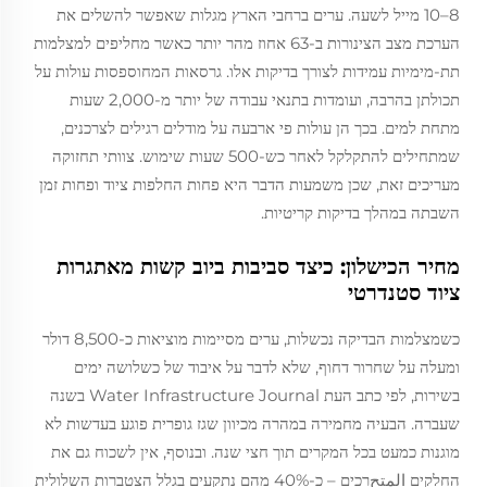
8–10 מייל לשעה. ערים ברחבי הארץ מגלות שאפשר להשלים את
הערכת מצב הצינורות ב-63 אחוז מהר יותר כאשר מחליפים למצלמות
תת-מימיות עמידות לצורך בדיקות אלו. גרסאות המחוספסות עולות על
תכולתן בהרבה, ועומדות בתנאי עבודה של יותר מ-2,000 שעות
מתחת למים. בכך הן עולות פי ארבעה על מודלים רגילים לצרכנים,
שמתחילים להתקלקל לאחר כש-500 שעות שימוש. צוותי תחזוקה
מעריכים זאת, שכן משמעות הדבר היא פחות החלפות ציוד ופחות זמן
השבתה במהלך בדיקות קריטיות.
מחיר הכישלון: כיצד סביבות ביוב קשות מאתגרות
ציוד סטנדרטי
כשמצלמות הבדיקה נכשלות, ערים מסיימות מוציאות כ-8,500 דולר
ומעלה על שחרור דחוף, שלא לדבר על איבוד של כשלושה ימים
בשירות, לפי כתב העת Water Infrastructure Journal בשנה
שעברה. הבעיה מחמירה במהרה מכיוון שגז גופרית פוגע בעדשות לא
מוגנות כמעט בכל המקרים תוך חצי שנה. ובנוסף, אין לשכוח גם את
החלקים المتحרכים – כ-40% מהם נתקעים בגלל הצטברות השלולית