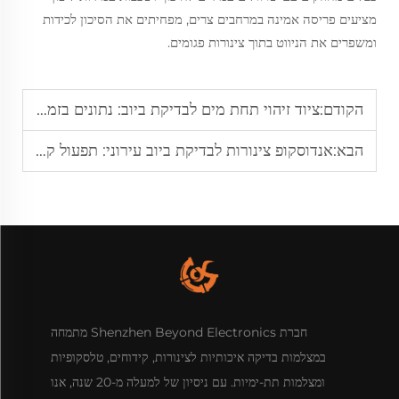
מציעים פריסה אמינה במרחבים צרים, מפחיתים את הסיכון לכידות
ומשפרים את הניווט בתוך צינורות פגומים.
הקודם:
ציוד זיהוי תחת מים לבדיקת ביוב: נתונים בזמן אמת למיקום חסימה
הבא:
אנדוסקופ צינורות לבדיקת ביוב עירוני: תפעול קל להאצת זיהוי חסימות
חברת Shenzhen Beyond Electronics מתמחה
במצלמות בדיקה איכותיות לצינורות, קידוחים, טלסקופיות
ומצלמות תת-ימיות. עם ניסיון של למעלה מ-20 שנה, אנו