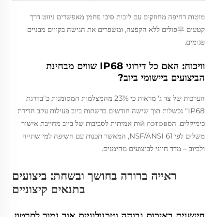
מוטות דחיפה מחוזקים עם ליבות סיבי פחמן מאפשרים ניווט דרך
קטעים 무פולים ללא הקפצה, ומשפרים את הגישה בקווים מבניים
פגומים.
וויכוח: האם כל דירוגי IP68 שווים מבחינת
הביצועים ביישומי ביוב?
הערכות של צד ג' מראות כי 23% מהמצלמות המסומנות כ"בדרגת
IP68" נכשלות תוך שישה חודשים ברשתות ביוב פעילות עקב חדירת
כימיקלים. הסй готовות אמיתית לסביבות של ביוב מחייבת אישור
משלים לפי NSF/ANSI 61, המאשר תכנות עם חשיפה למי שתייה
ולביוב – מדד חיוני לביצועים מהימנים.
ראייה ברורה בחושך ובשחת: ביצועים
בתנאים קיצוניים
חיישנים באיכות גבוהה וטכנולוגיית אור נמוך לסרטון