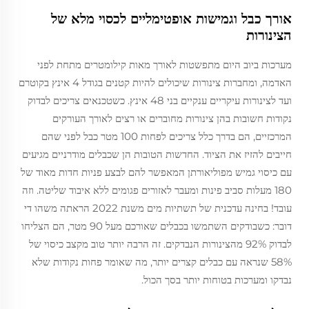
אורך כבל וגמישות אופטימליים לכסוי מלא של
הצינורות
מערכות ביוב היום מתפשטות לאורך מאות קילומטרים מתחת לפני
האדמה, ומחברות צינורות שיכולים להיות קטנים בגודל 4 אינץ בקוטרם
ועד לצינורות עיקריים ענקיים בני 48 אינץ. כשטכנאים צריכים לבדוק
נקודות חשובות בהן צינורות מחוברים או רצים לאורך העורקים
המרכזיים, הם בדרך כלל צריכים לפחות 100 מטר כבל לפני שהם
חייבים להזיז את הציוד. החדשות הטובות הן שכבלים מודרניים מגיעים
עם כיסוי גמיש מפוליאורתן המאפשר להם לבצע פניות חדות מאוד של
180 מעלות סביב פינות ומעבר לאזורים פגומים ללא איבוד שליטה. וזה
עובד! בחינה עדכנית של תשתיות מים משנת 2022 הראתה משהו די
דובר: כשבודקים השתמשו בכבלים שאורכם מעל 90 מטר, הם הצליחו
לבדוק 92% מהצינורות הנבדקים. זה הרבה יותר טוב מקצב כיסוי של
58% שנראה עם כבלים קצרים יותר, מה שאומר פחות נקודות שלא
נבדקו ומערכות בטוחות יותר בסך הכול.