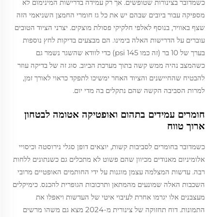
כשמדובר בצינורות שטופשים. אך רק עמידה בדרישות המינימום לא
מספיקה עבור ביובים שבהם יש את כל גז חומרי החמצן השניאמי הזה
שצף באוויר, בנוסף לאלפי חלקיקי פסולת מוצקים. יצרני הציוד הטובים
עוברים על הדרישות האלה בימינו. הם מבצעים בדיקות לחץ נוספות
בערך של 10 בר (זה כמו 145 psi) כדי לוודא שהשגר נשמר גם
כשהמצב נהיה ממש קשה בתוך מערכת הביוב. סוג זה של בדיקה עוזר
להבטיח שהחיישנים והציוד האחר ימשיכו לתפקד כראוי לאורך זמן,
למרות הסביבה הקשה שהם נתקלים בה מדי יום.
חומרים עמידים בתהום ואופטיקה אטומה לבטחון
ארוך טווח
כשמדובר בחומרים לסביבות קשות, יוצאים דופן סגלי נירוסטה וכיסויי
אלומיניום מאנודים מכיוון שהם פשוט לא מתכלים גם כשנתונים ללחות
רבה. עדשות המצלמה עצמן מוגנות על ידי החותמים האופטיים מרובי
השכבות האלה שמונעים מהמתאן ותרכובות הגופרית להכנס. כימיקלים
מעצבנים אלו יגרמו אחרת לעיבוי איטי של העדשות ויאפלו את
התמונות. דוח תחזוקה של צינורית מ-2024 מצא גם משהו מרשים