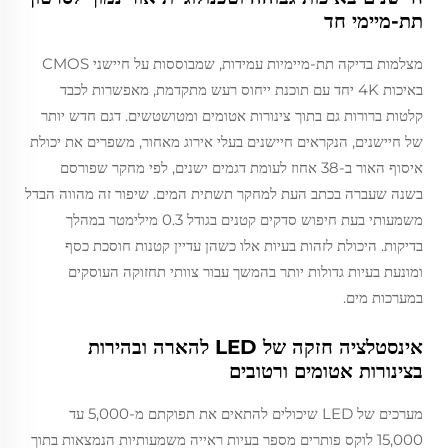
תת-מיימי חד
מצלמות בדיקה תת-מיימיות עמידות, שמבוססות על חיישני CMOS
באיכות 4K יחד עם תוכנת ייחוס רעש מתקדמת, מאפשרות לכבד
קלטות ברורות גם בתוך צינורות אטומים ומטושטשים. דגם חדש יותר
של חיישנים, הנקראים חיישנים בעלי אירוג מאחור, משפרים את יכולת
איסוף האור ב-38 אחוז לעומת דגמים ישנים, לפי מחקר שפורסם
בשנה שעברה בכתב העת למחקר תשתית המים. שיפור זה מהווה הבדל
משמעותי בעת חיפוש סדקים קטנים בגודל 0.3 מילימטר במהלך
בדיקות. היכולת לזהות בעיות אלו כשהן עדיין קטנות חוסכת כסף
ומונעת בעיות גדולות יותר בהמשך עבור צוותי תחזוקה העוסקים
במערכות מים.
אינסטלציה חזקה של LED להארה ובהירות
בצינורות אטומים ורטובים
מערכים של LED שיכולים להתאים את תפוקתם מ-5,000 עד
15,000 לוקס פותרים מספר בעיות ראייה משמעותיות הנמצאות בתוך