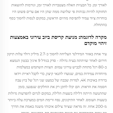
לאורך זמן. כל הבעיות האלה מצטברות לאורך זמן, וגורמות להוצאות
תחזוקה להיות גבוהות פי שלושה ממה שהן היו אם ערים פשוט היו
בוחרות ציוד עמיד לתפיסה מהיום הראשון, במקום לנסות לחסוך כסף
בהתחלה.
מקרה לדוגמה: מניעת קריסת ביוב עירוני באמצעות
זיהוי מוקדם
עיר אחת באזור המידלנד הצליחה לחסוך כ-2.7 מיליון דולר עלות תיקון
חירום לאחר שזיהתה בעיה גדולה - סדק בגודל 9 אינץ' בבטון הנמצא
ב-80 רגל מתחת לכביש עירוני עמוס. הצוות השתמש במצלמות
מיוחדות עמידות במים, שנועדו לתנאי קיצון, כדי לקבל ראיית וידאו
ברורה באיכות 4K, למרות שכבה של כמעט שני רגל של בוץ עבה
חסמה את הראות. הם יכלו לתקן רק את החלקים שנפגעו, בזמן
שהתנועה הייתה דלילה בשעות הלילה, במקום לגרום להפרעות גדולות
בשעות העומס. לאחר התיקונים, נפח זרימת המים במערכת עלה ביותר
מ-200 אחוז. זה מראה שציוד צילום איכותי משנה באמת את הדרך
בה ערים מתמודדות עם בעיות בתשתיות תת-קרקעיות, והופך