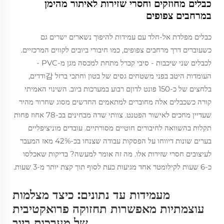
כבלים מחוזקים וחסרי שזירות לאיתור מהימן
במרחבים צפופים
כבלים מפלדת אל-חלד עם עמידות להיפוך נשארים ישרים גם
כשעוברים דרך מרחבים צפופים, כמו חיבורי ביובים לקווים המרכזיים.
לכבלים שני שיכבות - סיבי קברל מתחת למכסה מגן מ-PVC -
העומדות היטב בפני משטחים גסים של בטון וחתכי ברזל 감ודדים,
בלחצים של כ-150 פונט לדוןם רבוע במערכות ביוב. השינוי האמיתי
קורה כשכבלים אלה מחוברים למתאמים החדשים מסוג שחרור מהיר
שעדיין מחכים לאישור הפטנט. צוותי שדה מבחינים בכ-78 אחוז פחות
תקלות בהשוואה לחיבורים חוטיים מסורתיים. עובדים מוניציפליים
בערים שונות דיווחו על הפסקות עבודה שצנחו בכ-42% מאז המעבר
לעיצובים חסרי שזירות אלו. מה זה אומר למעשה? בדיקות שאכלסו
כ-6 שעות לקילומטר אחד מגיעות כעת לסוף תוך קצת יותר מ-3 שעות.
מעמידות עד נתונים: כיצד מצלמות
עוצמתיות מאפשרות תחזוקה פרואקטיבית
של מערכות ביוב