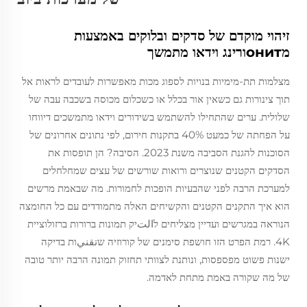
זיהוי מוקדם של סדקים ובלוקים באמצעות
מонитורינג וידאו מתמשך
מצלמות תת-מימיות בנויות לספוג מכות מאפשרות לעובדים לראות אל
תוך צינורות גם כשאין אור בכלל או כשכלום מכוסה בשכבה עבה של
שלולית. ערים שהתחילו להשתמש בשידורים וידאו מתמשכים דיווחו
על הפחתה של כמעט 40% בתקנות חירום, לפי נתונים אחרונים של
הסוכנות להגנת הסביבה משנת 2023. הסיבה? הן תופסות את
הסדקים הקטנים שנוצרים ורואות שורשים של עצים שמחלחלים
למערכת הרבה לפני שהבעיות הופכות לחמורות. מה שבאמת מרשים
הוא איך התקנים הקטנים והקשיחים האלה מתמודדים עם כל החומצה
הנוראה במגרשים ועדיין מצליחים לالتיק תמונות ברורות ברזולוציית
4K. רמת הפרט הזו חושפת סימנים של קורוזיה שتقنيות בדיקה
ישנות פשוט מפספסות, ונותנת לצוותי תחזוק תמונה הרבה יותר טובה
של מה שקורה באמת מתחת לאדמה.