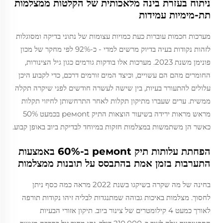
ניתוח בעזרת בינה מלאכותית של הקלטות ממצלמות
תת-מימיות עמידות
מערכות חכמות עוברות כעת כמויות עצומות של נתוני בדיקה ומסוגלות
לזהות נקודות בעיה בדיוק מרשים למדי - כ-92% לפי מחקר של מכון
פונימן משנת 2023. מערכות אלו בודקות גורמים כגון גיל הצינורות,
החומרים מהם הם עשויים, וכיצד המים זורמים דרכם, כדי לקבוע היכן
עלולים להתעורר בעיות, בין שישה לעשרה חודשים לפני שיקרה תקלה
ממשית. ערים שעברו מתיקון תקלות לאחר התרחשותן לחיזוי תקלות
מראש מראות ירידה בשיעור הוצאות התיק ремont בכמעט 50%
כאשר הן משתמשות במצלמות חזקות במיוחד לבדיקת ביוב באופן קבוע.
הפחתת עלותות תיק ремont ב-60% באמצעות
התערבות בזמן אמת בהתבסס על תובנות ממצלמות
בחינה של מה שקרה בשיקגו בשנת 2022 מראה כמה כסף ניתן
לחסוך. מצלמות באיכות גבוהה שמתנגדות לבליה זיהו נקודות תורפה
לאורך כמעט 4 קילומטרים של צינור ביוב. תיקון אזורי הבעיות