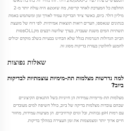
הספציפיים עלה לעיר כ-210,000 דולר. זהו מחיר זול בהרבה מאשר
החלפת כל המערכת לאחר קריסה, מה שazor היה עולה יותר מ-2
מיליון דולר. כיום, כאשר ציוד הבדיקה עמיד לאורך זמן ומשתמש באמת
בנתונים שנאספו, הערים רואות תוצאות אמיתיות. לפי דוח של מועצת
תשתיות המים משנת שעברה, בערך שלושה רבעים מקOLLפסות
הביוב הגדולות הנגרמות בגלל שלא הבחינו בבעיות בשלב מוקדם יכולים
להמנע לחלוטין בעזרת בדיקות מסוג זה.
שאלות נפוצות
למה נדרשות מצלמות תת-מימיות עוצמתיות לבדיקות
ביוב?
מצלמות תת-מיימיות עמידות הן חיוניות בשל התנאים הקיצוניים
שבהם עובדות מצלמות בדיקה של ביוב, כולל חשיפה למים מעובדים
עם רמות pH גבוהות, זבל וגזים קורוזיביים. הן מציעות עמידות, מחזור
חיים ארוך יותר ומצמצמות את זמן העצירה במהלך בדיקות.