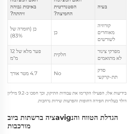
בעיה
הסטנדרטית
באיכות גבוהה
החמיצה?
זיהתה?
קורוזיה
כן (חומרה של
מאוחרים
כן
83%)
לשורשים
מפרקי צינור
פער מלא של 12
חלקית
לא מתואמים
מ"מ
סדק
No
4.7 מטר אורך
תת-קרקעי
בידיעות אלו, הפעילו הקדימו את עבודות התיקון, וכך חסכו כ-9.2 מיליון
דולר בעלויות חפירה דחופות והפרעות שירות נרחבות.
הגדלת הטווח והנavigציה ברשתות ביוב
מורכבות