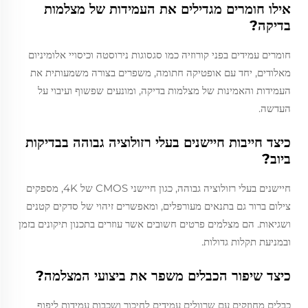
אילו חומרים מגדילים את העמידות של מצלמות
בדיקה?
חומרים עמידים בפני קורוזיה כמו סגסוגות נירוסטה וכיסויי אלומיניום
מאלודים, יחד עם אופטיקה חתומה, משפרים בצורה משמעותית את
העמידות והאמינות של מצלמות בדיקה, ומונעים שפשוף ועיבוי על
העדשה.
כיצד חייבות חיישנים בעלי רזולוציה גבוהה בבדיקות
ביוב?
חיישנים בעלי רזולוציה גבוהה, כגון חיישני CMOS של 4K, מספקים
צילום ברור גם בתנאים מעורפלים, ומאפשרים זיהוי של סדקים קטנים
ושגיאות. הם מצלמים פרטים חשובים אשר עוזרים בתכנון תיקונים בזמן
ובמניעת תקלות גדולות.
כיצד שיפור הכבלים משפר את ביצועי המצלמה?
כבלים מחוזקים עם שרוולים עמידים לחיכוך ושכבות עמידות ליפוף