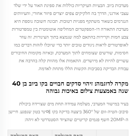
מערכות ביוב. הבעיות העיקריות כוללות את ספיגת האור על ידי שלד
עצבי אורגני, הדרך בה חלקיקים צפים יוצרים פיזור אחורי, והעיוותים
הנגרמים כשאור משתקף מפניות רטובות. תכונה חשובה נוספת היא
מערכת התאורה דו-הספקטרום המחליפה אוטומטית בין טמפרטורות
צבע חמות וקרירות בהתאם למה שנמצא בתוך הצינורות. זה עוזר
לאופרטורים לראות ניגודים טובים יותר כדי שיוכלו לזהות דברים כמו
חסימות, שורשים שצומחים לתוך המערכת, ובאיזה מקומות החיבורים
עשויים להיות לא מיושרים. התאמות אלו מהוות קלה בהרבה את
עבודת הבדיקה בסביבות הקשות הללו מתחת לאדמה.
מקרה לדוגמה: זיהוי סדקים חבויים בקו ביוב בן 40
שנה באמצעות צילום באיכות גבוהה
בעיר במישור המערבי, מצלמה עמידה תחת מים שצויידה ביכולת
סיבוב-הטיה-זום של 360° ביצעה בדיקה בקו 메ינר בטון שנפגע. חיישן
ה-20MP חשף פגמים קריטיים שהציוד הסטנדרטי לא זיהה:
האם המצלמה
האם המצלמה