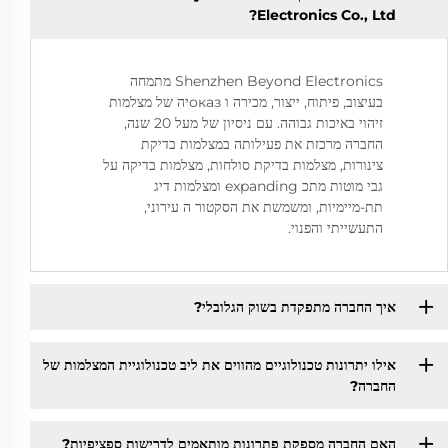
Electronics Co., Ltd?
Shenzhen Beyond Electronics מתמחה
בעיצוב, פיתוח, ייצור, מכירה ו оказיה של מצלמות
זיהוי באיכות גבוהה. עם ניסיון של מעל 20 שנה,
החברה מרכזת את פעילותה במצלמות בדיקת
צינורות, מצלמות בדיקת סולחות, מצלמות בדיקה על
גבי מוטות מתכ expanding ומצלמות דיג
תת-מיימיות, ומשמשת את הסקטור ה עירוני,
התעשייתי והפנוי.
איך החברה מתפקדת בשוק הגלובלי?
אילו יתרונות טכנולוגיים מהווים את ליב טכנולוגיית המצלמות של
החברה?
האם החברה מספקת פתרונות מותאמים לדרישות ספציפיות?