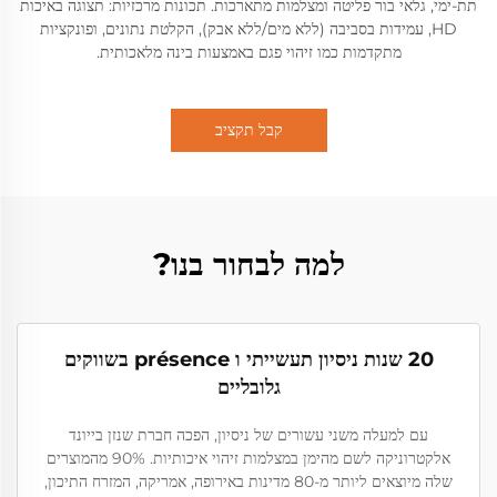
תת-ימי, גלאי בור פליטה ומצלמות מתארכות. תכונות מרכזיות: תצוגה באיכות
HD, עמידות בסביבה (ללא מים/ללא אבק), הקלטת נתונים, ופונקציות
מתקדמות כמו זיהוי פגם באמצעות בינה מלאכותית.
קבל תקציב
למה לבחור בנו?
20 שנות ניסיון תעשייתי ו présence בשווקים
גלובליים
עם למעלה משני עשורים של ניסיון, הפכה חברת שנזן בייונד
אלקטרוניקה לשם מהימן במצלמות זיהוי איכותיות. 90% מהמוצרים
שלה מיוצאים ליותר מ-80 מדינות באירופה, אמריקה, המזרח התיכון,