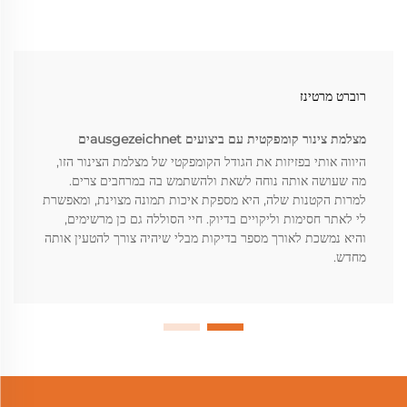
רוברט מרטינז
מצלמת צינור קומפקטית עם ביצועים ausgezeichnetים
היווה אותי בפזיזות את הגודל הקומפקטי של מצלמת הצינור הזו,
מה שעושה אותה נוחה לשאת ולהשתמש בה במרחבים צרים.
למרות הקטנות שלה, היא מספקת איכות תמונה מצוינת, ומאפשרת
לי לאתר חסימות וליקויים בדיוק. חיי הסוללה גם כן מרשימים,
והיא נמשכת לאורך מספר בדיקות מבלי שיהיה צורך להטעין אותה
מחדש.