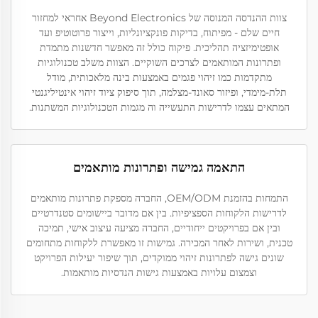
צוות ההנדסה המנוסה של Beyond Electronics אחראי למחזור
חיים שלם - מפיתוח, בדיקות פונקציונליות, וייצור פרוטוטיפ ועד
אופטימיזציה תהליכית. פיקוח כולל זה מאפשר חדשנות מתמדת
ופתרונות המותאמים לצרכים השוקיים. הצוות משלב טכנולוגיות
מתקדמות כמו זיהוי פגמים באמצעות בינה מלאכותית, מודל
תלת-מימדי, ופיזור סאונד-מצלמה, תוך סיפוק ציוד זיהוי אינטיליגנטי
המתאים עצמו לדרישות התעשייה וה מגמות הטכנולוגיות המשתנות.
התאמה גמישה ופתרונות מותאמים
התמחות בהזמנת OEM/ODM, החברה מספקת פתרונות מותאמים
לדרישות הלקוחות הספציפיות. בין אם מדובר ביישומים סטנדרטיים
ובין אם בפרויקטים ייחודיים, החברה מציעה עיצוב אישי, תמיכה
טכנית, ושירות לאחר המכירה. גמישות זו מאפשרת ללקוחות מתחומים
שונים גישה לפתרונות זיהוי ממוקדים, תוך שיפור יעילות הפרויקט
וצמצום עלויות באמצעות גישות הנדסיות מותאמות.