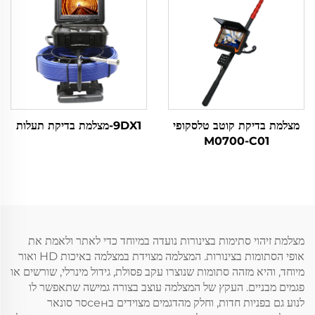
מצלמת בדיקת קוטב טלסקופי
9DX1-מצלמת בדיקת תעלות
M0700-C01
מצלמת זיהוי סתימות בצינורות נועדה במיוחד כדי לאתר ולאמת את
אופי הסתומות בצינורות. המצלמה מצוידת במצלמה באיכות HD ואור
מיוחד, והיא מזהה סתומות שנוצרו עקב פסולת, גידול מינרלי, שורשים או
פגמים מבניים. העקץ של המצלמה עוצב בצורה גמישה שתאפשר לו
לנוע גם בפניות חדות, וחלק מהדגמים מצוידים בсенסר סונאר