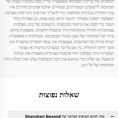
המשלים את בדיקת המצלמה באמצעות יצירת מפת צפיפות ועומק של
הסתומה. ליישומים תעשייתיים, סנסורים אולטראסוניים מודדים את
עובי הקירות בנקודות הסתומה, כדי להעריך את סיכן הקורוזיה. מערכת
המצלמה תומכת בשידור ותיעוד וידאו בזמן אמת, וכן מצוידת בכלי
הסבר כדי לסמן את מיקומי הסתומות. ביישומים של ביוב, מצלמות
שמחוברות לקרלר מתקדמות דרך סתומות חלוציות, ומספקות צילום
ברור של הסתומה ושל מצב הצינור שבסביבה. טכנולוגיה זו מאפשרת
יעדוף מדויק של הסתומות, מצמצמת את שטח החפירה ומקצרת את
משך תיקון התקלות. בין אם מדובר במערכת ביוטית או בצינור
תעשייתי גדול, מצלמת זיהוי סתומות בצינורות משפרת את יעילות
התפעול. פנו אלינו כדי kenn את דגמי המצלמות שלנו ואת יכולות זיהוי
הסתומות של כל דגם.
שאלות נפוצות
מהו תחום העיסוק המרכזי של Shenzhen Beyond