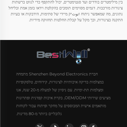
בין מילימטרים בודדים ועד סנטימטרים, יכול להתקפף כדי לנווט ברשתות
צינורות מורכבות. דגמים מסוימים תומכים בהקלטת וידאו בזמן אמת ובליחל
נתונים, מה שמאפשר ניתוח וتوثיק מיידי של סתימות, הידבקות או בעיות
התקנה בצינורות, וכך מקל על קבלת החלטות תחזוקה מידיות.
חברת Shenzhen Beyond Electronics מתמחה
במצלמות בדיקה איכותיות לצינורות, קידוחים, טלסקופיות
ומצלמות תת-ימיות. עם ניסיון של למעלה מ-20 שנה, אנו
מציעים שירותי OEM/ODM, בקרת איכות קפדנית ופתרונות
מותאמים אישית המבוססים על מחקר ופיתוח עבור לקוחות
גלובליים ביותר מ-80 מדינות.