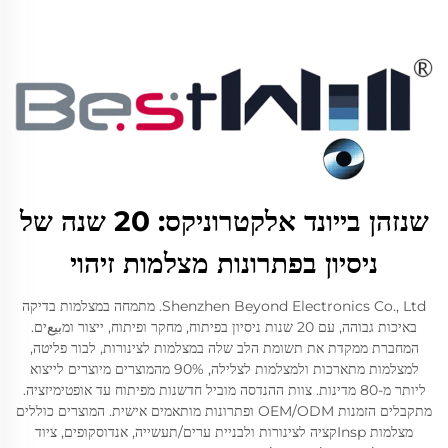
שנזהן בייונד אלקטרוניקס: 20 שנה של
ניסיון בפתרונות מצלמות זיהוי
Shenzhen Beyond Electronics Co., Ltd. מתמחה במצלמות בדיקה
באיכות גבוהה, עם 20 שנות ניסיון בפיתוח, מחקר ופיתוח, ייצור ומبيعים.
המחברת ממקדת את תשומת הלב שלה במצלמות לצינורות, לבור פליטה,
למצלמות מתארכות ולמצלמות לצלילה, 90% מהמוצרים מיוצרים לייצוא
ליותר מ-80 מדינות. צוות ההנדסה מוביל חדשנות מפיתוח עד אופטימיזציה.
מתקבלים הזמנות OEM/ODM ופתרונות מותאמים אישית. המוצרים כוללים
מצלמות Inspקציה לצינורות ולבניית ערים/תעשייה, אנדוסקופים, ציוד