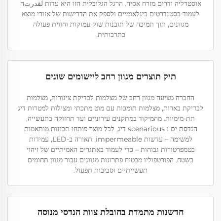
אוסטרליה ודרום מזרח אסיה. הרגל הגלובלית הזו היא עדות لقدرتה
לעמוד בסטנדרטים בינלאומיים ולספק את הדרישות של אזורי מוצא
מגוונים, תוך תמיכה של תובנות שוק עמוקות וחווית פעולה
בתרבותית.
תיק תוצרים מגוון רחב ליישומים שונים
החברה מציעה מגוון רחב של מצלמות לבדיקת צינורות, מצלמות
לבדיקת בארות, מצלמות תומכות עם מוט מתכתי ומצילות למטרות דיג
תת-מימיות. מהמיקוד במתקנים עירוניים ועד תחזוקה בתעשייה,
הנדסת ים ו scenarious דיג, לכל מוצר פותחו תכונות מותאמות
למשימה – עדשות impermeable, תאורה ב-LED, עמידות
בטמפרטורות גבוהות – כדי לעמוד באתגרים האמיתיים של זיהוי
בשטח. הפורטפוליו מבטיח פתרונות מגוונים עבור מגוון תחומים
תעשייתיים וסביבות תפעול.
חדשנות מתמדת בהובלת צוות הנדסי מנוסה