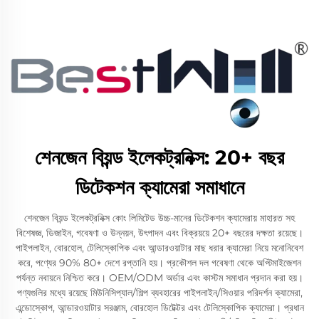
শেনজেন বিয়ন্ড ইলেকট্রনিক্স: 20+ বছর
ডিটেকশন ক্যামেরা সমাধানে
শেনজেন বিয়ন্ড ইলেকট্রনিক্স কোং লিমিটেড উচ্চ-মানের ডিটেকশন ক্যামেরায় মাহারত সহ
বিশেষজ্ঞ, ডিজাইন, গবেষণা ও উন্নয়ন, উৎপাদন এবং বিক্রয়য়ে 20+ বছরের দক্ষতা রয়েছে।
পাইপলাইন, বোরহোল, টেলিস্কোপিক এবং আন্ডারওয়াটার মাছ ধরার ক্যামেরা নিয়ে মনোনিবেশ
করে, পণ্যের 90% 80+ দেশে রপ্তানি হয়। প্রকৌশল দল গবেষণা থেকে অপ্টিমাইজেশন
পর্যন্ত নবায়নে নিশ্চিত করে। OEM/ODM অর্ডার এবং কাস্টম সমাধান প্রদান করা হয়।
পণ্যগুলির মধ্যে রয়েছে মিউনিসিপ্যাল/শিল্প ব্যবহারের পাইপলাইন/সিওয়ার পরিদর্শন ক্যামেরা,
এন্ডোস্কোপ, আন্ডারওয়াটার সরঞ্জাম, বোরহোল ডিটেক্টর এবং টেলিস্কোপিক ক্যামেরা। প্রধান