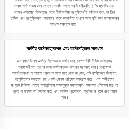
সমাধানগুলি সক্ষম করে তোলে। দলটি এআই ত্রুটি স্বীকৃতি, 3 ডি মডেলিং এবং
সোনার-ক্যামেরা ফিউশনের মতো শীর্ষস্থানীয় প্রযুক্তিগুলি একীভূত করে, যা শিল্প
চাহিদা এবং প্রযুক্তিগত প্রবণতার সাথে অনুকূলিত হওয়ার জন্য বুদ্ধিমান সনাক্তকরণ
সরঞ্জাম সরবরাহ করে।
নমনীয় কাস্টমাইজেশন এবং কাস্টমাইজড সমাধান
অওএম/ওডিএম অর্ডারে বিশেষজ্ঞতা অর্জন করে, কোম্পানিটি নির্দিষ্ট ক্লায়েন্টের
প্রয়োজনীয়তা পূরণের জন্য কাস্টমাইজড সমাধান সরবরাহ করে। স্ট্যান্ডার্ড
অ্যাপ্লিকেশন বা অনন্য প্রকল্পের জন্য যাই হোক না কেন, এটি ব্যক্তিগত ডিজাইন,
প্রযুক্তিগত সহায়তা এবং পোস্ট-সেলস পরিষেবা সরবরাহ করে। এই নমনীয়তার
মাধ্যমে বিভিন্ন খাতের ক্লায়েন্টদের লক্ষ্যযুক্ত সনাক্তকরণ সমাধানে পৌঁছানো যায়, যা
প্রকল্পের দক্ষতা অপ্টিমাইজ করে এবং কাস্টম প্রকৌশল পদ্ধতির মাধ্যমে খরচ হ্রাস
করে।