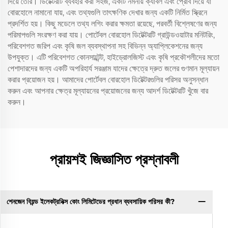
দিয়ে তৈরি। ডিটেক্টরটি ব্যবহার করা সহজ, একটি নমনীয় ক্যাবল এবং প্রোব দিয়ে যা
বোরহোলে নামানো যায়, এবং তথ্যগুলি তাৎক্ষণিক দেখার জন্য একটি নির্মিত স্ক্রিনে
প্রদর্শিত হয়। কিছু মডেলে তথ্য লগিং করার ক্ষমতা রয়েছে, পরবর্তী বিশ্লেষণের জন্য
পরিমাপগুলি সংরক্ষণ করা যায়। পোর্টেবল বোরহোল ডিটেক্টরটি গ্রাউন্ডওয়াটার মনিটরিং,
পরিবেশগত জরিপ এবং কৃষি জল ব্যবস্থাপনা সহ বিভিন্ন অ্যাপ্লিকেশনের জন্য
উপযুক্ত। এটি পরিবেশগত কোনসাল্টেন্ট, হাইড্রোলজিস্ট এবং কৃষি প্রকৌশলীদের মতো
পেশাদারদের জন্য একটি অপরিহার্য সরঞ্জাম যাদের ক্ষেত্রে দ্রুত জলের গুণমান মূল্যায়ন
করার প্রয়োজন হয়। আমাদের পোর্টেবল বোরহোল ডিটেক্টরগুলির পরিসর অনুসন্ধান
করুন এবং আপনার ক্ষেত্র মূল্যায়নের প্রয়োজনের জন্য আদর্শ ডিটেক্টরটি খুঁজে বার
করুন।
প্রায়শই জিজ্ঞাসিত প্রশ্নাবলী
শেনজেন বিয়ন্ড ইলেকট্রনিক্স কোং লিমিটেডের প্রধান ব্যবসায়িক পরিসর কী?