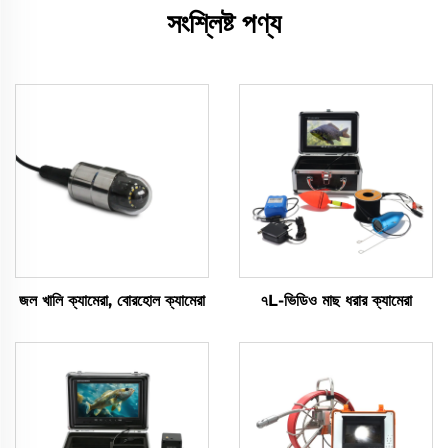
সংশ্লিষ্ট পণ্য
জল খালি ক্যামেরা, বোরহোল ক্যামেরা
৭L-ভিডিও মাছ ধরার ক্যামেরা