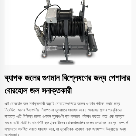
ব্যাপক জলের গুণমান বিশ্লেষণের জন্য পেশাদার
বোরহোল জল সনাক্তকারী
এই বোরহোল জল সনাক্তকারী যন্ত্রটি বোরহোলগুলিতে জলের গুণমান পরীক্ষা করার জন্য
নিবেদিত, জলের উৎসগুলির নিরাপত্তা মূল্যায়নে সাহায্য করে। অগ্রসর সেন্সর প্রযুক্তির
সাহায্যে এটি বিভিন্ন জলের গুণমান সূচকগুলি ব্যাপকভাবে পরিমাপ করতে পারে এবং বাস্তব
সময়ে ডেটা মনিটরিং ফাংশনটি ব্যবহারকারীদের বোরহোলগুলির জলের গুণমানের অবস্থা সম্পর্কে
সময়মতো অবহিত করতে সাহায্য করে, যা ভূতাত্বিক গবেষণা এবং জলসম্পদ উন্নয়নের জন্য
অপরিহার্য।