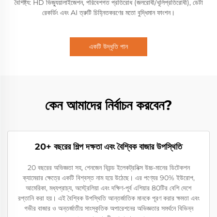
বৈশিষ্ট্য: HD ভিজ্যুয়ালাইজেশন, পরিবেশগত প্রতিরোধ (জলরোধী/ধূলিপ্রতিরোধী), ডেটা
রেকর্ডিং এবং AI ত্রুটি চিহ্নিতকরণের মতো বুদ্ধিমান ফাংশন।
একটি উদ্ধৃতি পান
কেন আমাদের নির্বাচন করবেন?
20+ বছরের শিল্প দক্ষতা এবং বৈশ্বিক বাজার উপস্থিতি
20 বছরের অভিজ্ঞতা সহ, শেনজেন বিয়ন্ড ইলেকট্রনিক্স উচ্চ-মানের ডিটেকশন
ক্যামেরার ক্ষেত্রে একটি বিশ্বস্ত নাম হয়ে উঠেছে। এর পণ্যের 90% ইউরোপ,
আমেরিকা, মধ্যপ্রাচ্য, অস্ট্রেলিয়া এবং দক্ষিণ-পূর্ব এশিয়ার 80টির বেশি দেশে
রপ্তানি করা হয়। এই বৈশ্বিক উপস্থিতি আন্তর্জাতিক মানকে পূরণ করার ক্ষমতা এবং
গভীর বাজার ও অন্তর্জাতীয় সাংস্কৃতিক অপারেশনের অভিজ্ঞতার সমর্থনে বিভিন্ন