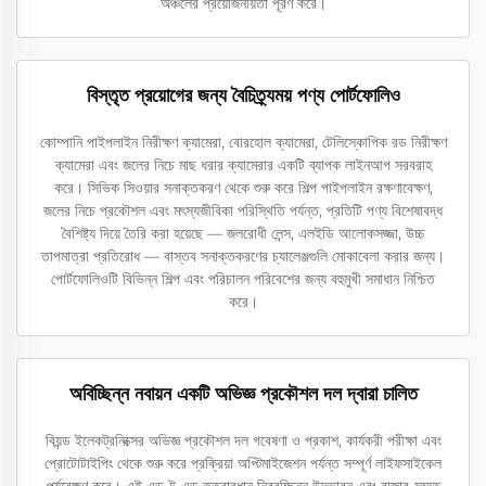
অঞ্চলের প্রয়োজনীয়তা পূরণ করে।
বিস্তৃত প্রয়োগের জন্য বৈচিত্র্যময় পণ্য পোর্টফোলিও
কোম্পানি পাইপলাইন নিরীক্ষণ ক্যামেরা, বোরহোল ক্যামেরা, টেলিস্কোপিক রড নিরীক্ষণ
ক্যামেরা এবং জলের নিচে মাছ ধরার ক্যামেরার একটি ব্যাপক লাইনআপ সরবরাহ
করে। সিভিক সিওয়ার সনাক্তকরণ থেকে শুরু করে শিল্প পাইপলাইন রক্ষণাবেক্ষণ,
জলের নিচে প্রকৌশল এবং মৎস্যজীবিকা পরিস্থিতি পর্যন্ত, প্রতিটি পণ্য বিশেষাবদ্ধ
বৈশিষ্ট্য দিয়ে তৈরি করা হয়েছে — জলরোধী লেন্স, এলইডি আলোকসজ্জা, উচ্চ
তাপমাত্রা প্রতিরোধ — বাস্তব সনাক্তকরণের চ্যালেঞ্জগুলি মোকাবেলা করার জন্য।
পোর্টফোলিওটি বিভিন্ন শিল্প এবং পরিচালন পরিবেশের জন্য বহুমুখী সমাধান নিশ্চিত
করে।
অবিচ্ছিন্ন নবায়ন একটি অভিজ্ঞ প্রকৌশল দল দ্বারা চালিত
বিয়ন্ড ইলেকট্রনিক্সের অভিজ্ঞ প্রকৌশল দল গবেষণা ও প্রকাশ, কার্যকরী পরীক্ষা এবং
প্রোটোটাইপিং থেকে শুরু করে প্রক্রিয়া অপ্টিমাইজেশন পর্যন্ত সম্পূর্ণ লাইফসাইকেল
পর্যবেক্ষণ করে। এই এন্ড-টু-এন্ড তত্ত্বাবধান নিরবচ্ছিন্ন উদ্ভাবন এবং বাজার-সম্মত