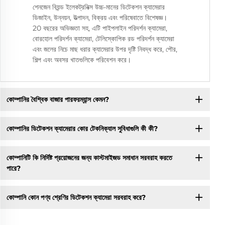
শেনজেন বিয়ন্ড ইলেকট্রনিক্স উচ্চ-মানের ডিটেকশন ক্যামেরার
ডিজাইন, উন্নয়ন, উত্পাদন, বিক্রয় এবং পরিষেবাতে বিশেষজ্ঞ।
20 বছরের অভিজ্ঞতা সহ, এটি পাইপলাইন পরিদর্শন ক্যামেরা,
বোরহোল পরিদর্শন ক্যামেরা, টেলিস্কোপিক রড পরিদর্শন ক্যামেরা
এবং জলের নিচে মাছ ধরার ক্যামেরার উপর দৃষ্টি নিবদ্ধ করে, পৌর,
শিল্প এবং অবসর খাতগুলিকে পরিবেশন করে।
কোম্পানির বৈশ্বিক বাজার পারফরম্যান্স কেমন?
কোম্পানির ডিটেকশন ক্যামেরার কোর টেকনিক্যাল সুবিধাগুলি কী কী?
কোম্পানিটি কি নির্দিষ্ট প্রয়োজনের জন্য কাস্টমাইজড সমাধান সরবরাহ করতে
পারে?
কোম্পানি কোন পণ্য শ্রেণির ডিটেকশন ক্যামেরা সরবরাহ করে?