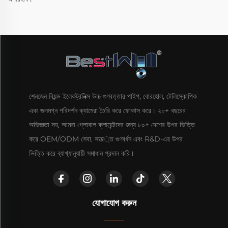
শেনজেন বিয়ন্ড ইলেকট্রনিক্স উচ্চ গুণবত্তার পাইপ, বোরহোল, টেলিস্কোপিক
এবং জলমগ্ন পরিদর্শন ক্যামেরা তৈরি করে ফোকাস করে। ২০+ বছরের
অভিজ্ঞতা সহ, আমরা গ্লোবাল ক্লায়েন্টদের জন্য ৮০+ দেশের উপর ভিত্তি
করে OEM/ODM সেবা, সख্ত গুণবর্ধন এবং R&D-এর উপর
ভিত্তি করে ব্যাখ্যানুযায়ী সমাধান প্রদান করি।
যোগাযোগ করুন