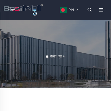
BN
প্রথম পৃষ্ঠা
>