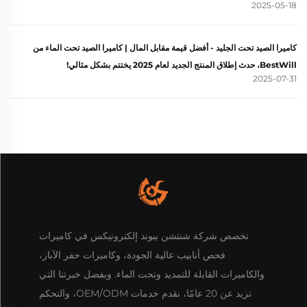
2025-05-18
كاميرا الصيد تحت الجليد - أفضل قيمة مقابل المال | كاميرا الصيد تحت الماء من
BestWill، حدث إطلاق المنتج الجديد لعام 2025 يختتم بشكل مثالي!
2025-07-31
تخصص شركة شنتشن بيوند إلكترونيكس في كاميرات
فحص أنابيب عالية الجودة، وكاميرات حفر الآبار،
والكاميرات القابلة للتمديد وتحت الماء. وبفضل خبرتنا التي
تزيد عن 20 عامًا، نقدم خدمات OEM/ODM، والتحكم