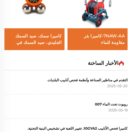
7NAW-AA-كاميرا بئر
كاميرا سمك، صيد السمك
مقاومة للماء
الجليدي، صيد السمك في
النهر، صيد السمك في البحر
الأخبار الساخنة
التقدم في مناظير الصناعة وأنظمة فحص أنابيب البلديات
2025-05-20
روبوت تحت الماء 007
2025-05-19
كاميرا فحص الأنابيب 10GYA2، تغيير اللعبة في تشخيص البنية التحتية.