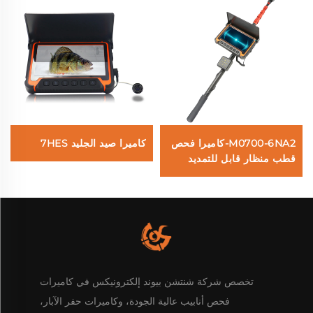
M0700-6NA2-كاميرا فحص
كاميرا صيد الجليد 7HES
قطب منظار قابل للتمديد
تخصص شركة شنتشن بيوند إلكترونيكس في كاميرات
فحص أنابيب عالية الجودة، وكاميرات حفر الآبار،