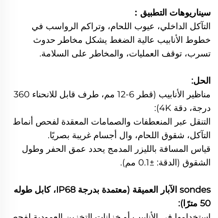
سيناريوهات التطبيق：
التآكل الداخلي، عيوب اللحام، وتراكم الرواسب في
خطوط الأنابيب عالية الضغط يشكل مخاطر حدوث
تسرب، توقف العمليات، والمخاطر على السلامة.
الحل:
مناظير الأنابيب (قطر 6-12 مم، طرف قابل للانحناء 360
درجة، دقة 4K):
التنقل عبر المنعطفات والصمامات المعقدة لفحص أنماط
التآكل، شقوق اللحام، وال أجسام غريبة بصريًا.
قياس المسافة بالليزر المدمج يحدد عمق الحفر وطول
الشقوق (الدقة: ±0.1 مم).
sondes الآبار العميقة (معتمدة بدرجة IP68، كابل طوله
50 مترًا):
استخدامها في الأنابيب أو خزانات التخزين العمودية لفحص