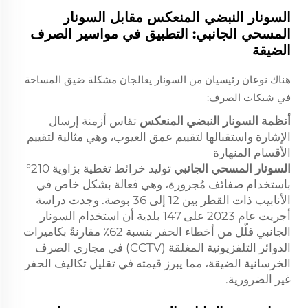
السونار النبضي المنعكس مقابل السونار
المسحي الجانبي: التطبيق في مواسير الصرف
الضيقة
هناك نوعان رئيسيان من السونار يعالجان مشكلة ضيق المساحة
في شبكات الصرف:
أنظمة السونار النبضي المنعكس
تقاس أزمنة إرسال
الإشارة واستقبالها لتقييم عمق العيوب، وهي مثالية لتقييم
الأقسام المنهارة
السونار المسحي الجانبي
توليد خرائط تغطية بزاوية 210°
باستخدام صفائف مُجرورة، وهي فعالة بشكل خاص في
الأنابيب ذات القطر بين 12 إلى 36 بوصة. وجدت دراسة
أجريت عام 2023 على 147 بلدية أن استخدام السونار
الجانبي قلّل من أخطاء الحفر بنسبة 62٪ مقارنةً بكاميرات
الدوائر التلفزيونية المغلقة (CCTV) في مجاري الصرف
الخرسانية الضيقة، مما يبرز قيمته في تقليل تكاليف الحفر
غير الضرورية.