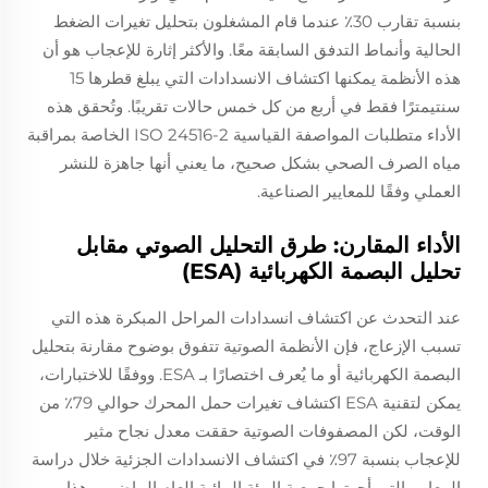
بنسبة تقارب 30٪ عندما قام المشغلون بتحليل تغيرات الضغط
الحالية وأنماط التدفق السابقة معًا. والأكثر إثارة للإعجاب هو أن
هذه الأنظمة يمكنها اكتشاف الانسدادات التي يبلغ قطرها 15
سنتيمترًا فقط في أربع من كل خمس حالات تقريبًا. وتُحقق هذه
الأداء متطلبات المواصفة القياسية ISO 24516-2 الخاصة بمراقبة
مياه الصرف الصحي بشكل صحيح، ما يعني أنها جاهزة للنشر
العملي وفقًا للمعايير الصناعية.
الأداء المقارن: طرق التحليل الصوتي مقابل
تحليل البصمة الكهربائية (ESA)
عند التحدث عن اكتشاف انسدادات المراحل المبكرة هذه التي
تسبب الإزعاج، فإن الأنظمة الصوتية تتفوق بوضوح مقارنة بتحليل
البصمة الكهربائية أو ما يُعرف اختصارًا بـ ESA. ووفقًا للاختبارات،
يمكن لتقنية ESA اكتشاف تغيرات حمل المحرك حوالي 79٪ من
الوقت، لكن المصفوفات الصوتية حققت معدل نجاح مثير
للإعجاب بنسبة 97٪ في اكتشاف الانسدادات الجزئية خلال دراسة
المعايير التي أجرتها جمعية البيئة المائية العام الماضي. وهذا