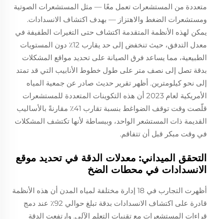
متعددة من المستشعرات تعمل معًا — مثل المستشعرات الصوتية
ومستشعرات الضغط والاهتزاز — بهدف اكتشاف الانسدادات.
يمكن لهذه الأنظمة المتقدمة اكتشاف حتى التغيرات الطفيفة في
معدل التدفق، حيث تنخفض إلى حد يقارب 12٪ دون المستويات
الطبيعية، مما يساعد فرق الصيانة على تحديد مواقع المشكلات
بدقة تصل إلى نصف متر على طول خطوط الأنابيب التي قد تمتد
إلى نحو كيلومترين. أظهر تقرير حديث صادر عن جمعية المياه
الأمريكية لعام 2023 أن هذه التكوينات المتعددة للمستشعرات
قلّصت وقت توقف الضواغط بنسبة تقارب 41٪ مقارنةً بالأساليب
القديمة ذات المستشعر الواحد، وببساطة لأنها تكتشف المشكلات
في وقت مبكر قبل أن تتفاقم.
التحقق الميداني: معدلات الدقة في تحديد موقع
الانسدادات في محطات الضخ
أظهرت التجارب في 18 إدارة مختلفة لمياه المدن أن هذه الأنظمة
قادرة على اكتشاف الانسدادات بدقة تبلغ حوالي 92٪ عند دمج
قراءات المستشعرات مع تقنيات التعلم الآلي. وارتفعت الدقة