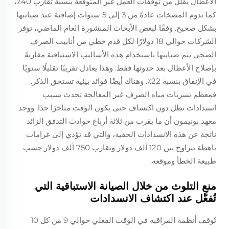
الأعطال يقلل من توقفات العمل غير المتوقعة بنسبة تقارب 40٪،
كما تدوم المضخات عادةً من 3 إلى 5 سنوات إضافية عند صيانتها
بشكل صحيح. وفقًا لبعض الأبحاث المنشورة العام الماضي، توفر
الشركات حوالي 18 دولارًا لكل قدم خطي من أنابيب الصرف
الصحي يتم صيانتها باستخدام هذه الأساليب الاستباقية مقارنةً
بإصلاح الأعطال بعد حدوثها فقط. وهذا يعادل تقريبًا تقليلًا سنويًا
في الإنفاق بنسبة 22٪. وهناك أيضًا فوائد بيئية تستحق الذكر.
فمعظم تسربات مياه الصرف غير المعالجة تحدث بسبب
انسدادات تظل دون اكتشاف حتى يكون الوقت متأخرًا جدًا. ووجد
معهد بونيمون أن ما يقرب من ثلاثة أرباع حوادث التدفق الزائد
ناتجة عن هذه الانسدادات الخفية، والتي قد تؤدي إلى غرامات
باهظة تتراوح بين 120 ألف دولار وتقارب 750 ألف دولار حسب
طبيعة الخطأ وموقعه.
منع التلوث من خلال الصيانة الاستباقية التي
تُفعَّل عند اكتشاف الانسدادات
تُوقف أنظمة المراقبة في الوقت الفعلي حوالي 9 من كل 10