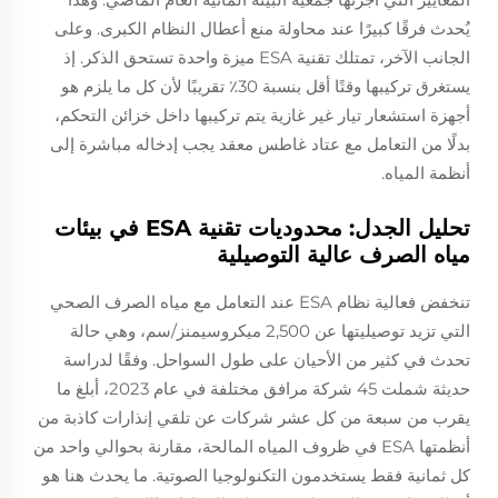
يُحدث فرقًا كبيرًا عند محاولة منع أعطال النظام الكبرى. وعلى
الجانب الآخر، تمتلك تقنية ESA ميزة واحدة تستحق الذكر. إذ
يستغرق تركيبها وقتًا أقل بنسبة 30٪ تقريبًا لأن كل ما يلزم هو
أجهزة استشعار تيار غير غازية يتم تركيبها داخل خزائن التحكم،
بدلًا من التعامل مع عتاد غاطس معقد يجب إدخاله مباشرة إلى
أنظمة المياه.
تحليل الجدل: محدوديات تقنية ESA في بيئات
مياه الصرف عالية التوصيلية
تنخفض فعالية نظام ESA عند التعامل مع مياه الصرف الصحي
التي تزيد توصيليتها عن 2,500 ميكروسيمنز/سم، وهي حالة
تحدث في كثير من الأحيان على طول السواحل. وفقًا لدراسة
حديثة شملت 45 شركة مرافق مختلفة في عام 2023، أبلغ ما
يقرب من سبعة من كل عشر شركات عن تلقي إنذارات كاذبة من
أنظمتها ESA في ظروف المياه المالحة، مقارنة بحوالي واحد من
كل ثمانية فقط يستخدمون التكنولوجيا الصوتية. ما يحدث هنا هو