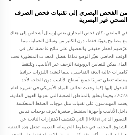
من الفحص البصري إلى تقنيات فحص الصرف
الصحي غير البصرية
في الماضي، كان فحص المجاري يعني إرسال أشخاص إلى هناك
مع مصابيح يدويّة فقط، دون الكثير من وسائل الحماية، مما
عرّضهم لخطر حقيقي والحصول على نتائج غامضة. لكن في
الوقت الحاضر، تغيّر الوضع تمامًا بفضل المعدات المتطورة تحت
الماء. يمكن للثعابين الروبوتية الزحف عبر الأنابيب، وتلتقط
كاميرات عالية الدقة التفاصيل، بينما تُنشئ الليزرات خرائط
مفصلة تغطي تقريبًا جميع أسطح الأنابيب دون الحاجة لأحد
للدخول إليها (كما وجدت تحالف المياه الأمريكي في تقريره لعام
2023). وفيما يتعلق بالمناطق الصعبة التي تفوتها العيون العادية،
يعتمد المهندسون على تقنيات مثل موجات الضغط المنعكسة
داخل الأنابيب وأجهزة استشعار صغيرة تُعرف بوحدات قياس
القصور الذاتي (IMUs) التي تكتشف الاهتزازات الناتجة عن
الشقوق المخفية في خطوط الخرسانة القديمة. تجعل هذه التقنية
عمليات التقييم أكثر دقة بكثير مقارنة بالاعتماد فقط على الفحص