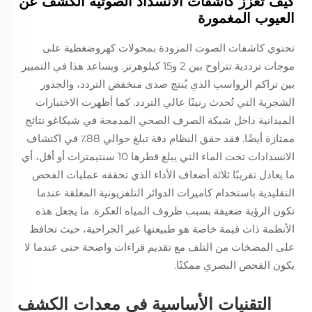
كيف تعزز كاشفات الانسداد الصوتية الكشف عن
العيوب المغمورة
تحتوي كاشفات الصوت المزودة بمحولات كهروضغطية على
موجات ترددية تتراوح بين 2 و15 كيلوهرتز. ويساعد هذا في التمييز
بين تراكم الرواسب الذي يُنتج صدى منخفض التردد، والجذور
الشجرية التي تُحدث رنينًا عالي التردد. كما أظهرت الاختبارات
الميدانية داخل شبكة الصرف الصحي المدمجة في شيكاغو نتائج
ممتازة أيضًا. فقد حقق النظام دقة تبلغ حوالي 88٪ في اكتشاف
الانسدادات تحت الماء التي يبلغ قطرها 10 سنتيمترات أو أقل، أي
ما يعادل تقريبًا ثلاثة أضعاف الأداء الذي تحققه عمليات الفحص
التقليدية باستخدام كاميرات الدوائر التلفزيونية المغلقة عندما
تكون الرؤية ضعيفة بسبب ظروف المياه العكرة. ما يجعل هذه
الأنظمة ذات قيمة خاصة هو طبيعتها غير الجراحية، حيث تحافظ
على المضخات من التلف مع تقديم قراءات واضحة حتى عندما لا
يكون الفحص البصري ممكنًا.
التقنيات الأساسية في معدات الكشف