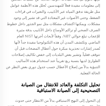
إلى معلومات مفيدة فعلاً للمهندسين. تُحلل هذه الأنظمة عوامل
مثل طريقة تدفق المياه عبر الأنابيب، والتغيرات في قراءات
الضغط، وحتى الأصوات غير المعتادة التي قد تشير إلى وجود
مشكلات. ويمكنها اكتشاف مشكلات مثل نمو الجذور داخل خطوط
الصرف الصحي أو تراكم الأوساخ داخل الأنابيب بدقة مثيرة
للإعجاب تبلغ حوالي 87%، وفقاً لأبحاث أجرتها NIST العام
الماضي. وتكتشف المدن أن هذه التكنولوجيا مفيدة جداً لأنها
تُصدر إشارات تحذيرية مبكرة حول أعطال المضخات قبل أن
تتوقف فعلياً. وتشير بعض البلديات إلى خفض تكاليف إصلاحات
الطوارئ لديها بنسبة ربع تقريباً عند استخدام هذه الأساليب
التنبؤية بدلاً من إصلاح الأعطال حسب جدول دوري بغض النظر عن
الحالة الفعلية.
تحليل التكلفة والعائد للانتقال من الصيانة
التصحيحية إلى الصيانة الاستباقية
إن التحول إلى النهج الاستباقي بدلاً من الانتظار حتى حدوث