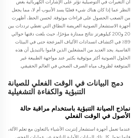
أن التغيرات في التوصيلية تؤثر على الإشارات الكهربائية بغض
النظر عما إذا كان هناك شيء فعليًا يسد الأنبوب أم لا، مما يجعل
من الصعب الحصول على قراءات موثوقة. لحسن الحظ، أظهرت
أجهزة الاستشعار الصوتية العريضة النطاق التي تغطي ترددات بين
20 و200 كيلوهرتز نتائج ممتازة مؤخرًا، حيث بلغت دقتها حوالي
89٪ في اكتشاف انسدادات الألياف المزعجة حتى في البيئات
القاسية. يجد العديد من المشغلين الذين قاموا بالتبديل أن هذه
الحلول الصوتية أكثر موثوقية بكثير عند مواجهة الطبيعة غير
المتوقعة لظروف مياه الصرف الصحي في العالم الحقيقي.
دمج البيانات في الوقت الفعلي للصيانة
التنبؤية والكفاءة التشغيلية
نماذج الصيانة التنبؤية باستخدام مراقبة حالة
الأصول في الوقت الفعلي
عندما تعمل أجهزة استشعار إنترنت الأشياء بالتعاون مع تعلم الآلة،
فإنها تحول كل تلك البيانات الأولية الناتجة عن عمليات الفحص