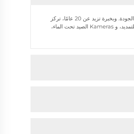
تتخصص شركة شنتشن بايوند للإلكترونيات في تصميم وتطوير وتصنيع وبيع وخدمة كاميرات الكشف عالية الجودة. وبخبرة تزيد عن 20 عامًا، تركز
الشركة على كاميرات فحص الأنابيب، و Kameras لفحص الثقوب، و Kameras لفحص القضبان القابلة للتمديد، و Kameras الصيد تحت الماء،