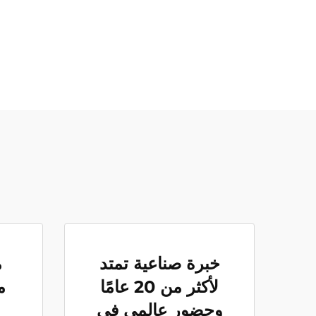
خبرة صناعية تمتد
م
لأكثر من 20 عامًا
م
وحضور عالمي في