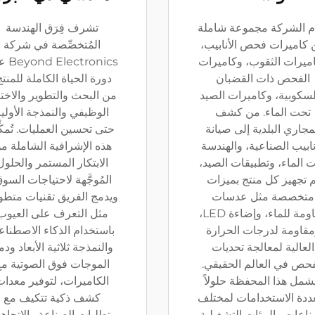
م الشركة مجموعة شاملة
تشرف فِرَق الهندسة
كاميرات فحص الأنابيب،
المُتخصِّصة في شركة
ميرات الثقوب، وكاميرات
ectronics
الفحص ذات القضبان
دورة الحياة الكاملة للمنتج
لسكوبية، وكاميرات الصيد
من البحث والتطوير والاختب
تحت الماء. من كشف
الوظيفي والنمذجة الأولي
مجاري البلدية إلى صيانة
حتى تحسين العمليات. تُمكِ
نابيب الصناعية، والهندسة
هذه الإشرافية الشاملة م
 الماء، وتطبيقات الصيد،
الابتكار المستمر والحلول
م تجهيز كل منتج بميزات
المُوجَّهة لاحتياجات السوق
متخصصة مثل عدسات
ويدمج الفريق تقنيات متطو
مقاومة للماء، وإضاءة LED،
مثل التعرف على العيوب
قاومة لدرجات الحرارة
باستخدام الذكاء الاصطنا
العالية لمعالجة تحديات
والنمذجة ثلاثية الأبعاد ود
فحص في العالم الحقيقي.
الموجات فوق الصوتية م
شمل هذا المحفظة حلولاً
الكاميرات، لتوفير معدات
ددة الاستخدامات لمختلف
كشف ذكية تتكيف مع
ناعات والبيئات التشغيلية.
متطلبات الصناعة والاتجاه