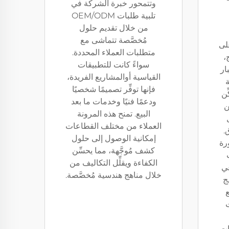
وتتمحور خبرة الشركة في
تلبية طلبات OEM/ODM
من خلال تقديم حلول
مُخصَّصة تتماشى مع
Beyond El على
متطلبات العملاء المحددة.
،
سواءً كانت للتطبيقات
ار
القياسية أوالمشاريع الفريدة،
ة
فإنها توفِّر تصميمًا شخصيًا
ّن
ودعمًا فنيًا وخدمات ما بعد
ن
البيع. تمنح هذه المرونة
العملاء من مختلف القطاعات
.
إمكانية الوصول إلى حلول
رة
كشف مُوجَّهة، مما يحسِّن
الكفاءة ويقلِّل التكاليف من
عي
خلال مناهج هندسية مُخصَّصة.
مج
ع
ات