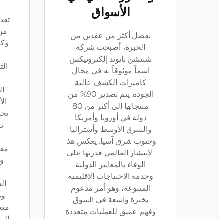
الأسواق
تقد
من 
بفضل أكثر من عقدين من
وكا
الخبرة، أصبحت شركة
شنتشن بايوند إلكترونيكس
الت
اسماً موثوقاً به في مجال
كاميرات الكشف عالية
ال
الجودة. يتم تصدير 90% من
الأ
منتجاتها إلى أكثر من 80
تحت
دولة في أوروبا وأمريكا
ت
والشرق الأوسط وأستراليا
وجنوب شرق آسيا. يعكس هذا
الانتشار العالمي قدرتها على
وم
الوفاء بالمعايير الدولية
وخدمة الاحتياجات الإقليمية
ال
المتنوعة، وهو أمر مدعوم
وي
بخبرة واسعة في السوق
متع
وفهم عميق للعمليات متعددة
الص