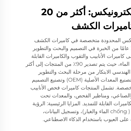
شنتشن بايوند إلكترونيكس: أكثر من 20
كاميرات الكشف
نيكس المحدودة متخصصة في كاميرات الكشف
عالية الجودة، مع أكثر من 20 عامًا من الخبرة في التصميم والبحث والتطوير
لى كاميرات الأنابيب والثقوب والكاميرات القابلة
للتمديد وكاميرات الصيد تحت الماء، حيث يتم تصدير 90٪ من المنتجات إلى أكثر
يق الهندسي الابتكار من مرحلة البحث والتطوير
وحتى التحسين. تُقدَّم طلبات تصنيع المعدات الأصلية (OEM) وتصنيع التصميم
لحلول المخصصة. تشمل المنتجات كاميرات فحص الأنابيب
والصناعي، ومناظير الفحص، والمعدات تحت
يرات القابلة للتمديد. المزايا الرئيسية: الرؤية
عالية الدقة، والمقاومة البيئية ( chống الماء والغبار)، وتسجيل البيانات،
على العيوب باستخدام الذكاء الاصطناعي.