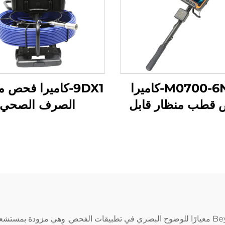
M0700-6NA2-كاميرا
9DX1-كاميرا فحص 
قطب منظار قابل
الصرف الصحي
للتمديد
تُعد كاميرات المناظير ذات الدقة العالية من Beyondcams معيارًا للوضوح البصري في تطبيقات