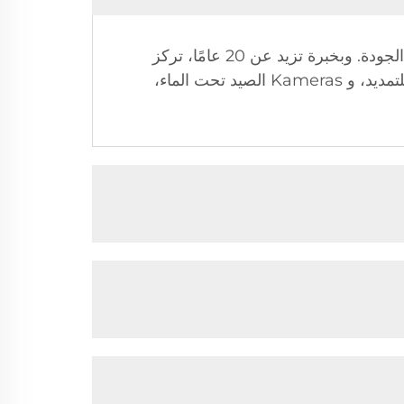
تتخصص شركة شنتشن بايوند للإلكترونيات في تصميم وتطوير وتصنيع وبيع وخدمة كاميرات الكشف عالية الجودة. وبخبرة تزيد عن 20 عامًا، تركز
الشركة على كاميرات فحص الأنابيب، و Kameras لفحص الثقوب، و Kameras لفحص القضبان القابلة للتمديد، و Kameras الصيد تحت الماء،