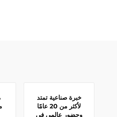
خبرة صناعية تمتد
م
لأكثر من 20 عامًا
م
وحضور عالمي في