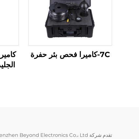
7C-كاميرا فحص بئر حفرة
كامير
الجلي
الن