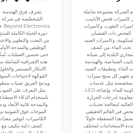
م الشركة مجموعة شاملة
تشرف فِرَق الهندسة
كاميرات فحص الأنابيب،
المُتخصِّصة في شركة
ميرات الثقوب، وكاميرات
ectronics
الفحص ذات القضبان
دورة الحياة الكاملة للمنتج
لسكوبية، وكاميرات الصيد
من البحث والتطوير والاختب
تحت الماء. من كشف
الوظيفي والنمذجة الأولي
مجاري البلدية إلى صيانة
حتى تحسين العمليات. تُمكِ
نابيب الصناعية، والهندسة
هذه الإشرافية الشاملة م
 الماء، وتطبيقات الصيد،
الابتكار المستمر والحلول
م تجهيز كل منتج بميزات
المُوجَّهة لاحتياجات السوق
متخصصة مثل عدسات
ويدمج الفريق تقنيات متطو
مقاومة للماء، وإضاءة LED،
مثل التعرف على العيوب
قاومة لدرجات الحرارة
باستخدام الذكاء الاصطنا
العالية لمعالجة تحديات
والنمذجة ثلاثية الأبعاد ود
فحص في العالم الحقيقي.
الموجات فوق الصوتية م
شمل هذا المحفظة حلولاً
الكاميرات، لتوفير معدات
ددة الاستخدامات لمختلف
كشف ذكية تتكيف مع
ناعات والبيئات التشغيلية.
متطلبات الصناعة والاتجاه