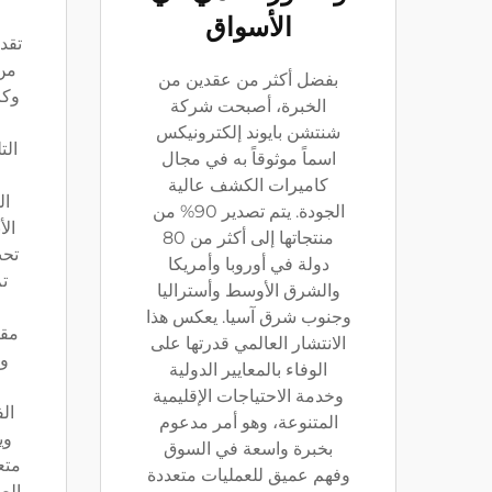
الأسواق
تقد
من 
بفضل أكثر من عقدين من
وكا
الخبرة، أصبحت شركة
شنتشن بايوند إلكترونيكس
الت
اسماً موثوقاً به في مجال
كاميرات الكشف عالية
ال
الجودة. يتم تصدير 90% من
الأ
منتجاتها إلى أكثر من 80
تحت
دولة في أوروبا وأمريكا
ت
والشرق الأوسط وأستراليا
وجنوب شرق آسيا. يعكس هذا
الانتشار العالمي قدرتها على
وم
الوفاء بالمعايير الدولية
وخدمة الاحتياجات الإقليمية
ال
المتنوعة، وهو أمر مدعوم
وي
بخبرة واسعة في السوق
متع
وفهم عميق للعمليات متعددة
الص