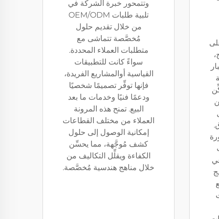
وتتمحور خبرة الشركة في
تلبية طلبات OEM/ODM
من خلال تقديم حلول
مُخصَّصة تتماشى مع
Beyond El على
متطلبات العملاء المحددة.
،
سواءً كانت للتطبيقات
ار
القياسية أوالمشاريع الفريدة،
ة
فإنها توفِّر تصميمًا شخصيًا
ّن
ودعمًا فنيًا وخدمات ما بعد
ن
البيع. تمنح هذه المرونة
العملاء من مختلف القطاعات
.
إمكانية الوصول إلى حلول
رة
كشف مُوجَّهة، مما يحسِّن
الكفاءة ويقلِّل التكاليف من
عي
خلال مناهج هندسية مُخصَّصة.
مج
ع
ات