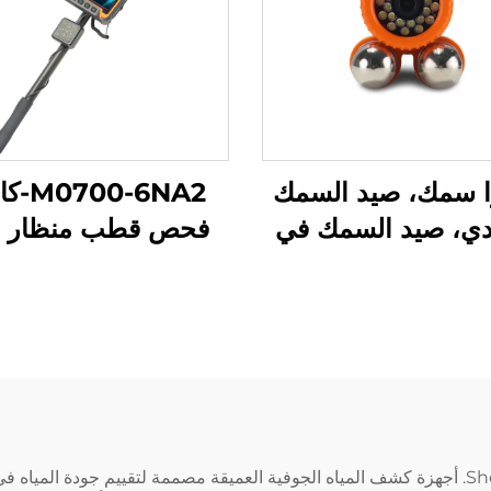
ا سمك، صيد السمك
00-6NA2
دي، صيد السمك في
فحص قطب منظار ق
هر، صيد السمك في
للتمديد
البحر
تقدم شركة Shenzhen Beyond Electronics Co.، Ltd. أجهزة كشف المياه الجوفية العميقة مصممة لت