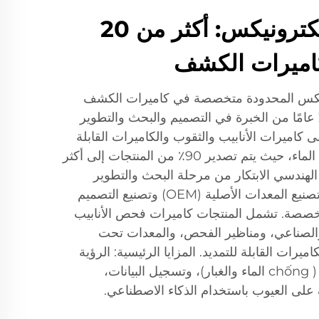
شنتشن بايوند إلكترونيكس: أكثر من 20
كاميرات الكشف
نيكس المحدودة متخصصة في كاميرات الكشف
عالية الجودة، مع أكثر من 20 عامًا من الخبرة في التصميم والبحث والتطوير
لى كاميرات الأنابيب والثقوب والكاميرات القابلة
للتمديد وكاميرات الصيد تحت الماء، حيث يتم تصدير 90٪ من المنتجات إلى أكثر
يق الهندسي الابتكار من مرحلة البحث والتطوير
وحتى التحسين. تُقدَّم طلبات تصنيع المعدات الأصلية (OEM) وتصنيع التصميم
لحلول المخصصة. تشمل المنتجات كاميرات فحص الأنابيب
والصناعي، ومناظير الفحص، والمعدات تحت
يرات القابلة للتمديد. المزايا الرئيسية: الرؤية
عالية الدقة، والمقاومة البيئية ( chống الماء والغبار)، وتسجيل البيانات،
على العيوب باستخدام الذكاء الاصطناعي.