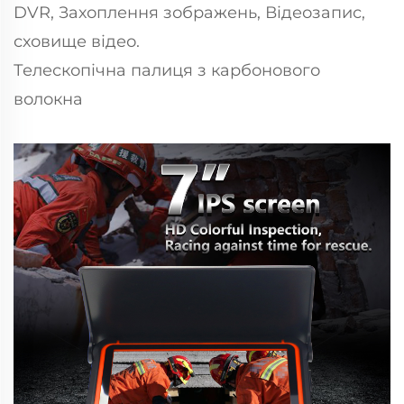
DVR, Захоплення зображень, Відеозапис,
сховище відео.
Телескопічна палиця з карбонового
волокна