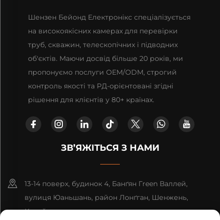
Шензен Бейонд Електронікс спеціалізується
на високоякісних камерах для перевірки
труб, скважин, телескопічних і підводних
об'єктів. Маючи досвід більше 20 років, ми
пропонуємо послуги OEM/ODM, строгий
контроль якості та РД-орієнтовані згідні
рішення для клієнтів у 80+ країнах.
ЗВ’ЯЖІТЬСЯ З НАМИ
13-14 поверх, будинок 4, Банґян Гreen Валлeй,
вулиця Юаньшань, район Лонґган, Шенжень,
Китай.