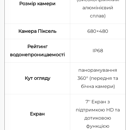
Розмір камери
алюмінієвий
сплав)
Камера Піксель
680×480
Рейтинг
IP68
водонепроницаемості
панорамування
Кут огляду
360° (передня та
бічна камери)
7'' Екран з
підтримкою HD та
Екран
дотиковою
функцією