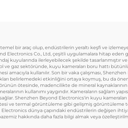
temel bir araç olup, endüstrilerin yeraltı keşfi ve izleme
d Electronics Co., Ltd, çeşitli uygulamalara hitap eden 
ndaj kuyularında ilerleyebilecek şekilde tasarlanmıştır 
rol ve gaz sektöründe, kuyu kameraları boru hattı bütünlü
i amacıyla kullanılır. Son bir vaka çalışması, Shenzhe
kları belirlemedeki etkinliğini ortaya koymuş, bu da öne
ektörünün ötesinde, madencilikte de mineral kaynaklarını
ralarının kullanımı yaygındır. Kameraların sağlam yapısı 
sağlar. Shenzhen Beyond Electronics'in kuyu kameraları 
ötesi ve termal görüntüleme gibi gelişmiş görüntüleme tek
ectronics dünya çapındaki endüstrilerin değişen ihtiya
zemiz hakkında daha fazla bilgi almak veya özelleştirilm