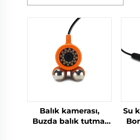
Balık kamerası,
Su k
Buzda balık tutma,
Bor
Nehirde balık tutma,