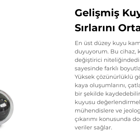
Gelişmiş Kuy
Sırlarını Ort
En üst düzey kuyu ka
duyuyorum. Bu cihaz, k
değiştirici niteliğinde
sayesinde farklı boyutla
Yüksek çözünürlüklü gö
kaya oluşumlarını, çatl
bir şekilde kaydedebili
kuyusu değerlendirmele
mühendislere ve jeolog
çıkarımı konusunda doğr
veriler sağlar.