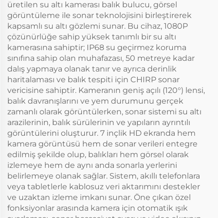
üretilen su altı kamerası balık bulucu, görsel
görüntüleme ile sonar teknolojisini birleştirerek
kapsamlı su altı gözlemi sunar. Bu cihaz, 1080P
çözünürlüğe sahip yüksek tanımlı bir su altı
kamerasına sahiptir; IP68 su geçirmez koruma
sınıfına sahip olan muhafazası, 50 metreye kadar
dalış yapmaya olanak tanır ve ayrıca derinlik
haritalaması ve balık tespiti için CHIRP sonar
vericisine sahiptir. Kameranın geniş açılı (120°) lensi,
balık davranışlarını ve yem durumunu gerçek
zamanlı olarak görüntülerken, sonar sistemi su altı
arazilerinin, balık sürülerinin ve yapıların ayrıntılı
görüntülerini oluşturur. 7 inçlik HD ekranda hem
kamera görüntüsü hem de sonar verileri entegre
edilmiş şekilde olup, balıkları hem görsel olarak
izlemeye hem de aynı anda sonarla yerlerini
belirlemeye olanak sağlar. Sistem, akıllı telefonlara
veya tabletlerle kablosuz veri aktarımını destekler
ve uzaktan izleme imkanı sunar. Öne çıkan özel
fonksiyonlar arasında kamera için otomatik ışık