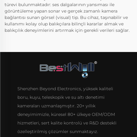
türevi bulunmaktadır: ses dalgalarının yansıması ile
görüntüleme yapan sonar ve gerçek zamanlı kamera
bağlantısı sunan görsel (visual) tip. Bu cihaz, taşınabilir ve
kullanımı kolay olup balıkçılara bilinçli kararlar almak ve
balıkçılık deneyimlerini artırmak için gerekli verileri sağlar.
Shenzhen Beyond Electronics, yüksek kaliteli
boru, kuyu, teleskopik ve su altı denetimi
kameraları uzmanlaşmıştır. 20+ yıllık
deneyimimizle, küresel 80+ ülkeye OEM/ODM
hizmetleri, sert kalite kontrolü ve R&D destekli
özelleştirilmiş çözümler sunmaktayız.