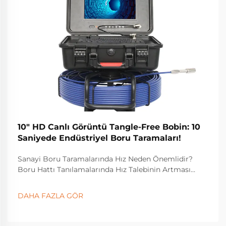
10" HD Canlı Görüntü Tangle-Free Bobin: 10
Saniyede Endüstriyel Boru Taramaları!
Sanayi Boru Taramalarında Hız Neden Önemlidir?
Boru Hattı Tanılamalarında Hız Talebinin Artması
Günümüzde boru hattı tanılamaları hızlı yapılmalıdır
çünkü yönetmelikler giderek daha sıkı hale gelmekte
DAHA FAZLA GÖR
ve endüstrilerin gerçek zamanlı verilere olan ihtiyacı
artmaktadır. İnsanlar...