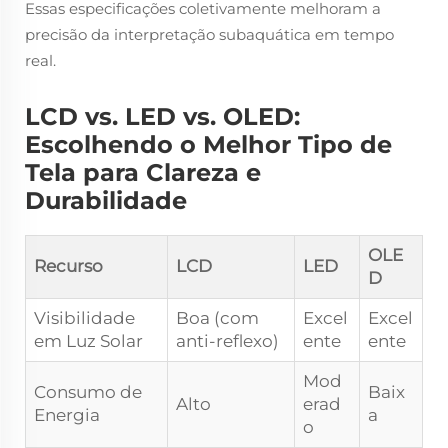
Essas especificações coletivamente melhoram a
precisão da interpretação subaquática em tempo
real.
LCD vs. LED vs. OLED:
Escolhendo o Melhor Tipo de
Tela para Clareza e
Durabilidade
OLE
Recurso
LCD
LED
D
Visibilidade
Boa (com
Excel
Excel
em Luz Solar
anti-reflexo)
ente
ente
Mod
Consumo de
Baix
Alto
erad
Energia
a
o