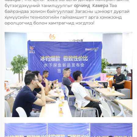
орчинд
Камера
бүтээгдэхүүний танилцуулгыг
Төв
байрандаа зохион байгууллаа! Загасны цэнхэрт дуртай
хүмүүсийн технологийн гайхамшигт арга хэмжээнд
оролцогчид болон хамтрагчид нэгдлээ!