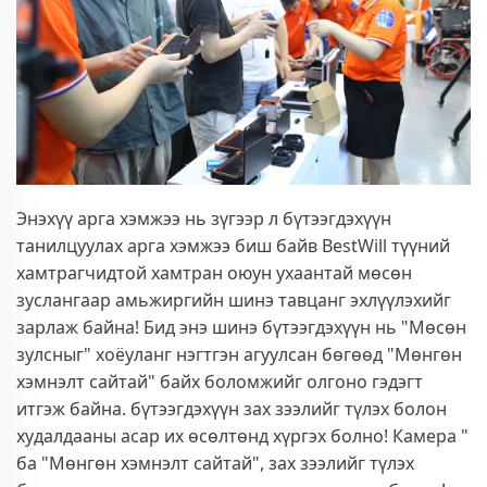
Энэхүү арга хэмжээ нь зүгээр л бүтээгдэхүүн
танилцуулах арга хэмжээ биш байв
BestWill
түүний
хамтрагчидтой хамтран оюун ухаантай мөсөн
зуслангаар амьжиргийн шинэ тавцанг эхлүүлэхийг
зарлаж байна! Бид энэ шинэ бүтээгдэхүүн нь "Мөсөн
зулсныг" хоёуланг нэгтгэн агуулсан бөгөөд "Мөнгөн
хэмнэлт сайтай" байх боломжийг олгоно гэдэгт
итгэж байна. бүтээгдэхүүн зах зээлийг түлэх болон
худалдааны асар их өсөлтөнд хүргэх болно!
Камера
"
ба "Мөнгөн хэмнэлт сайтай", зах зээлийг түлэх