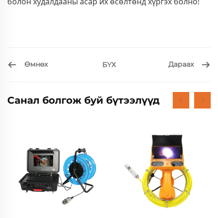
болон худалдааны асар их өсөлтөнд хүргэх болно!
Өмнөх
Дараах
БҮХ
Санал болгож буй бүтээлүүд