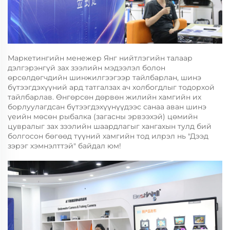
Маркетингийн менежер Янг нийтлэгийн талаар
дэлгэрэнгүй зах зээлийн мэдээлэл болон
өрсөлдөгчдийн шинжилгээгээр тайлбарлан, шинэ
бүтээгдэхүүний ард татгалзах ач холбогдлыг тодорхой
тайлбарлав. Өнгөрсөн дөрвөн жилийн хамгийн их
борлуулагдсан бүтээгдэхүүнүүдээс санаа аван шинэ
үеийн мөсөн рыбалка (загасны эрвээхэй) цөмийн
цувралыг зах зээлийн шаардлагыг хангахын тулд бий
болгосон бөгөөд түүний хамгийн тод илрэл нь "Дээд
зэрэг хэмнэлттэй" байдал юм!