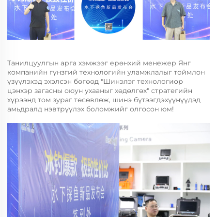
Танилцуулгын арга хэмжээг ерөнхий менежер Янг
компанийн гүнзгий технологийн уламжлалыг тоймлон
үзүүлэхэд эхэлсэн бөгөөд "Шинэлэг технологиор
цэнхэр загасны оюун ухааныг хөдөлгөх" стратегийн
хүрээнд том зураг төсөвлөж, шинэ бүтээгдэхүүнүүдэд
амьдралд нэвтрүүлэх боломжийг олгосон юм!