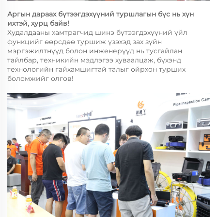
Аргын дараах бүтээгдэхүүний туршлагын бүс нь хүн
ихтэй, хурц байв!
Худалдааны хамтрагчид шинэ бүтээгдэхүүний үйл
функцийг өөрсдөө туршиж үзэхэд зах зүйн
мэргэжилтнүүд болон инженерүүд нь тусгайлан
тайлбар, техникийн мэдлэгээ хуваалцаж, бүхэнд
технологийн гайхамшигтай талыг ойрхон турших
боломжийг олгов!