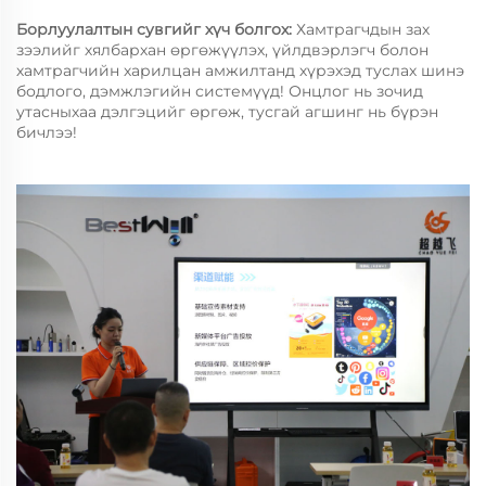
Борлуулалтын сувгийг хүч болгох:
Хамтрагчдын зах
зээлийг хялбархан өргөжүүлэх, үйлдвэрлэгч болон
хамтрагчийн харилцан амжилтанд хүрэхэд туслах шинэ
бодлого, дэмжлэгийн системүүд! Онцлог нь зочид
утасныхаа дэлгэцийг өргөж, тусгай агшинг нь бүрэн
бичлээ!