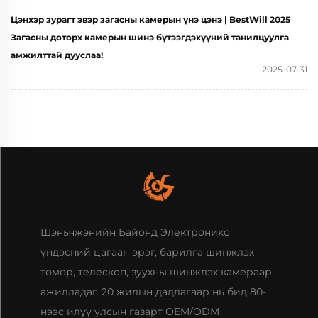
Цэнхэр зурагт эвэр загасны камерын үнэ цэнэ | BestWill 2025
Загасны доторх камерын шинэ бүтээгдэхүүний танилцуулга
амжилттай дууслаа!
2025-07-31
Шэньчжэнийн Байонд Электроникс
үндэсний цагаан эрэг, барилга шинжлэх
төмөр, телескоп, зуухны шинжлэх камераар
ажилладаг. 20 жилын дадлагаар нь бид 80-
нээс илүү улсын газарт OEM/ODM