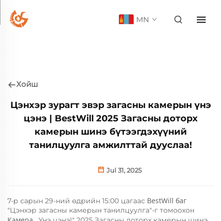
MN
Хойш
Цэнхэр зурагт эвэр загасны камерын үнэ
цэнэ | BestWill 2025 Загасны доторх
камерын шинэ бүтээгдэхүүний
танилцуулга амжилттай дууслаа!
Jul 31, 2025
BestWill баг
7-р сарын 29-ний өдрийн 15:00 цагаас
"Цэнхэр загасны камерын танилцуулга"-г томоохон
Камера
, Үнэ цэнэ!" 2025 Загасны доторх камерын шинэ