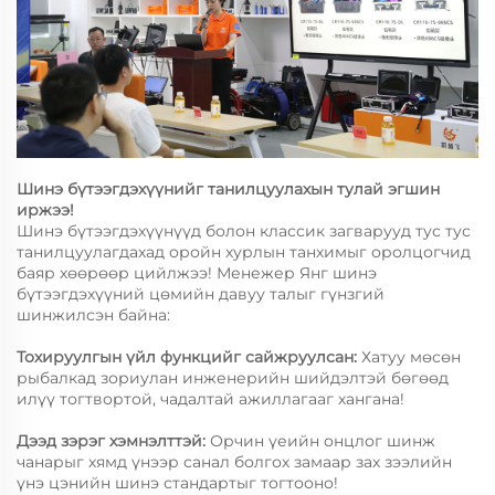
Шинэ бүтээгдэхүүнийг танилцуулахын тулай эгшин
иржээ!
Шинэ бүтээгдэхүүнүүд болон классик загварууд тус тус
танилцуулагдахад оройн хурлын танхимыг оролцогчид
баяр хөөрөөр цийлжээ! Менежер Янг шинэ
бүтээгдэхүүний цөмийн давуу талыг гүнзгий
шинжилсэн байна:
Тохируулгын үйл функцийг сайжруулсан:
Хатуу мөсөн
рыбалкад зориулан инженерийн шийдэлтэй бөгөөд
илүү тогтвортой, чадалтай ажиллагааг хангана!
Дээд зэрэг хэмнэлттэй:
Орчин үеийн онцлог шинж
чанарыг хямд үнээр санал болгох замаар зах зээлийн
үнэ цэнийн шинэ стандартыг тогтооно!