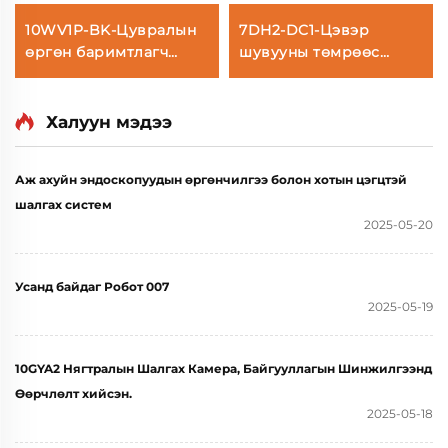
10WV1P-BK-Цувралын
7DH2-DC1-Цэвэр
өргөн баримтлагч
шувууны төмрөөс
камера
шалгах камера
Халуун мэдээ
Аж ахуйн эндоскопуудын өргөнчилгээ болон хотын цэгцтэй
шалгах систем
2025-05-20
Усанд байдаг Робот 007
2025-05-19
10GYA2 Нягтралын Шалгах Камера, Байгууллагын Шинжилгээнд
Өөрчлөлт хийсэн.
2025-05-18