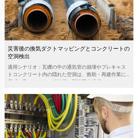
災害後の換気ダクトマッピングとコンクリートの
空洞検出
適用シナリオ：瓦礫の中の通気管の崩壊やプレキャス
トコンクリート内の隠れた空洞は、救助・再建作業に
脅威を及ぼします。解決策：配管用内視鏡（20m セミ
ハード挿入管、ATEX認証）：瓦礫で埋まったダクトに
貫通して、内部...