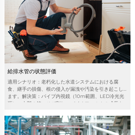
給排水管の状態評価
適用シナリオ：老朽化した水道システムにおける腐
食、継手の損傷、根の侵入が漏洩や汚染を引き起こし
ます。解決策：パイプ内視鏡（10m範囲、LED冷光光
源）：内部の錆、ひび割れ、バイオフィルムの成長を
特定可能...