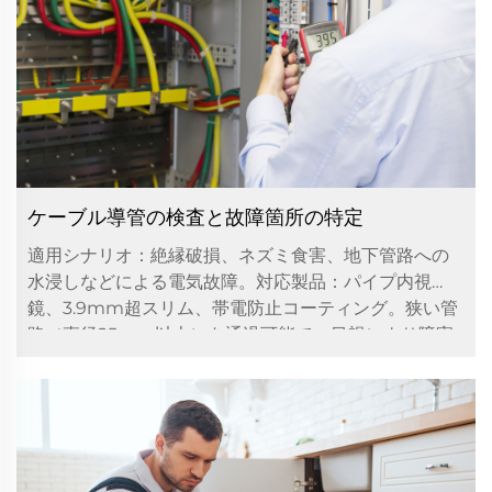
ケーブル導管の検査と故障箇所の特定
適用シナリオ：絶縁破損、ネズミ食害、地下管路への
水浸しなどによる電気故障。対応製品：パイプ内視
鏡、3.9mm超スリム、帯電防止コーティング。狭い管
路（直径25mm以上）を通過可能で、目視により障害
物や損傷箇所を特定し、修理作業を迅速に支援。