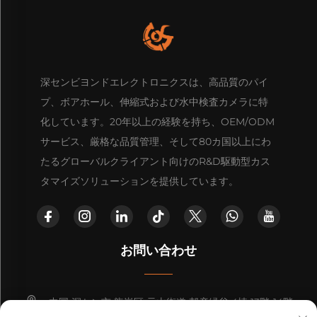
深センビヨンドエレクトロニクスは、高品質のパイ
プ、ボアホール、伸縮式および水中検査カメラに特
化しています。20年以上の経験を持ち、OEM/ODM
サービス、厳格な品質管理、そして80カ国以上にわ
たるグローバルクライアント向けのR&D駆動型カス
タマイズソリューションを提供しています。
お問い合わせ
中国 深セン市 龍崗区 元山街道 邦彦緑谷 4棟 13階-14階