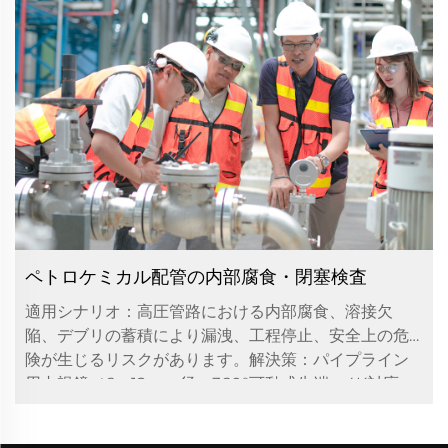
ペトロケミカル配管の内部腐食・閉塞検査
適用シナリオ：高圧管路における内部腐食、溶接欠
陥、デブリの蓄積により漏洩、工程停止、安全上の危
険が生じるリスクがあります。解決策：パイプライン
用内視鏡（6～12mm径、360°可動式先端、4K対応...