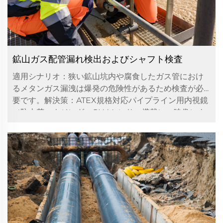
鉱山ガス配管漏れ検出およびシャフト検査
適用シナリオ：狭い鉱山坑内や腐食したガス管におけ
るメタンガス漏洩は爆発の危険性があるため検査が必
要です。解決策：ATEX規格対応パイプライン用内視鏡
（防火花ハウジング、CH4センサー搭載）：映像によ
る目視検査と同時にメタン濃度を...