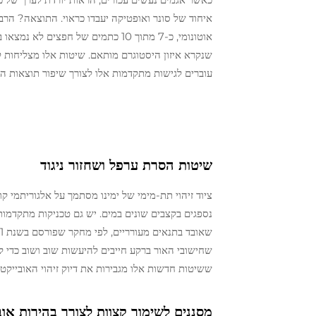
איחוד של סונר ואופטיקה יעבדו כראוי. התוצאה? הרב
אוטונומי, כ-7 מתוך 10 כתמים של ח
עוברים לגישות מתקדמות אלו לצורך שיפור תוצאות ה
שיטות הסרת ערפל ושחזור ניגוד
ציוד זיהוי תת-מימי של ימינו מסתמך על אלגוריתמי קו
שחישובי האור ברקע חייבים להיעשות שוב ושוב כדי 
ששיטות חדשות אלו מגבירות את דיוק זיהוי האובייקטים בכ-35–40%, מה שחשוב במיוחד בפעולות שבהן ראייה ברורה
מסננים לשימור קצוות לצורך בהירות אוב