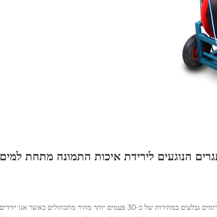
רים הנוגעים לירידת איכות התמונה מתחת למים
אור מתחת למים מתנהג בצורה די מוזרה. הצבעים האדומים נבלעים במהירות של כ-30 פעמים יותר מהיר מהכחולים כאשר אנו יורדים