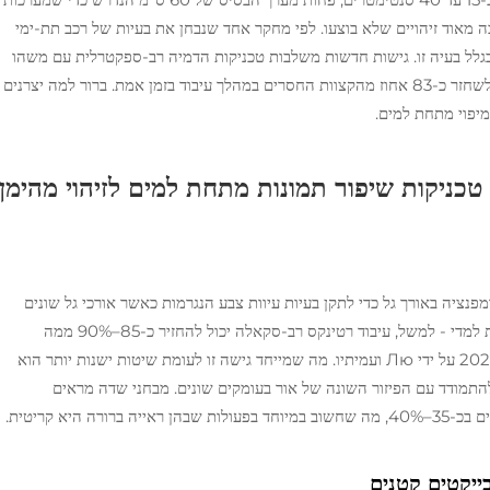
ה מאוד זיהויים שלא בוצעו. לפי מחקר אחד שנבחן את בעיות של רכב תת-ימי
פצים לא נמצאו בגלל בעיה זו. גישות חדשות משלבות טכניקות הדמיה רב-ספקטרלית עם משהו
שנקרא איזון היסטוגרם מותאם. שיטות אלו מצליחות לשחזר כ-83 אחוז מהקצוות החסרים במהלך עיבוד בזמן אמת. ברור למה יצרנים
מיפוי מתחת למים.
טכניקות שיפור תמונות מתחת למים לזיהוי מהימן
מפנציה באורך גל כדי לתקן בעיות עיוות צבע הנגרמות כאשר אורכי גל שונים
נספגים בקצבים שונים במים. יש גם טכניקות מתקדמות למדי - למשל, עיבוד רטינקס רב-סקאלה יכול להחזיר כ-85–90% ממה
שאובד בתנאים מעורריים, לפי מחקר שפורסם בשנת 2021 על ידי Лю ועמיתיו. מה שמייחד גישה זו לעומת שיטות ישנות יותר הוא
להתמודד עם הפיזור השונה של אור בעומקים שונים. מבחני שדה מראים
 היא קריטית.
ייקטים קטנים