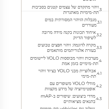
זיהוי מתקדם של עצמים קטנים בסביבות
תת-מימיות מאתגרות
מגבלות הזיהוי המסורתית במים
מעוררים
איחוד תכונות בקנה מידה מרובה
לשיפור הדיוק
מקרה לדוגמה: זיהוי חפצים טבועים
בעזרת אלגוריתמים מותאמים
מערכות זיהוי מבוססות YOLO ליישומים
תת-מימיים בזמן אמת
אבולוציית מבני YOLO בציוד זיהוי
תת-מימי
מודלי YOLO משופרים עם
אופטימיזציה של מידע מקצוות
מדדי ביצועים: שיפורים ב-mAP
בתנאים מציאותיים
שילוב עם véhicles תת-מימיים