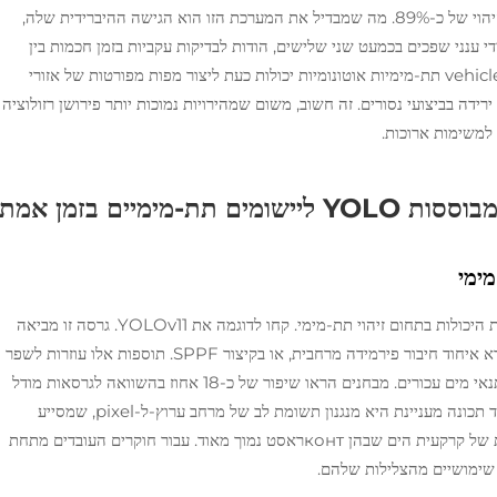
מ-10 מ"מ גם במימי הים הבלטי הערפיליים, עם דיוק זיהוי של כ-89%. מה שמבדיל את המערכת הזו הוא הגישה ההיברידית שלה,
 ענני שפכים בכמעט שני שלישים, הודות לבדיקות עקביות בזמן חכמות בין
מסגרות וידאו עוקבות. מבחני שטח הראו למעשה שvehicles תת-מימיות אוטונומיות יכולות כעת ליצור מפות מפורטות של אזורי
רות של 0.3 קשר בלבד, ללא ירידה בביצועי נסורים. זה חשוב, משום שמהירויות נמוכות יותר פירושן רזולוציה
 למשימות ארוכות.
ים תת-מימיים בזמן אמת
הגרסאות העדכניות של מודלי YOLO ממש שיפרו את היכולות בתחום זיהוי תת-מימי. קחו לדוגמה את YOLOv11. גרסה זו מביאה
עמה בלוקים חדשים מסוג C3K2 יחד עם משהו שנקרא איחוד חיבור פירמידה מרחבית, או בקיצור SPPF. תוספות אלו עוזרות לשפר
את יכולת המערכת לזהות מטרות בקנה מידה שונה בתנאי מים עכורים. מבחנים הראו שיפור של כ-18 אחוז בהשוואה לגרסאות מודל
ישנות יותר, לפי כתב העת Nature בשנה שעברה. עוד תכונה מעניינת היא מנגנון תשומת לב של מרחב ערוץ-ל-pixel, שמסייע
להפיק תכונות טובות יותר גם כשמדובר בתמונות קשות של קרקעית הים שבהן контראסט נמוך מאוד. עבור חוקרים העובדים מתחת
ם שימושיים מהצלילות שלהם.