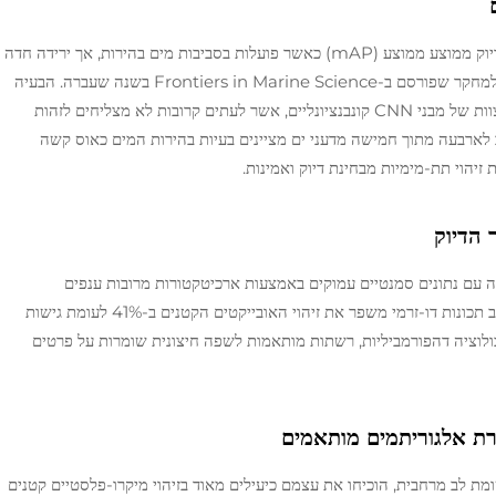
שיטות זיהוי אובייקטים סטנדרטיות מגיעות לכ-62% דיוק ממוצע ממוצע (mAP) כאשר פועלות בסביבות מים בהירות, אך ירידה חדה
זו מגיעה רק ל-34% mAP בתנאים עכורים, בהתאם למחקר שפורסם ב-Frontiers in Marine Science בשנה שעברה. הבעיה
נמצאת בפיזור של חלקיקים שמפריע ליכולת זיהוי הקצוות של מבני CNN קונבנציונליים, אשר לעתים קרובות לא מצליחים לזהות
אם כן, שקרוב לארבעה מתוך חמישה מדעני ים מציינים בעיות בהירות המים כאוס קשה
הוי תת-מימיות מבחינת דיוק ואמינות.
 הדיוק
ת משלבות תכונות של kếtימות רדודה עם נתונים סמנטיים עמוקים באמצעות ארכיטקטורות מרובות ענפים
במעבר-שלבי. מחקר משנת 2024 הראה ששלב שילוב תכונות דו-זרמי משפר את זיהוי האובייקטים הקטנים ב-41% לעומת גישות
ולוציה דהפורמביליות, רשתות מותאמות לשפה חיצונית שומרות על פרטים
רת אלגוריתמים מותאמים
 במנגנוני תשומת לב מרחבית, הוכיחו את עצמם כיעילים מאוד בזיהוי מיקרו-פלסטיים קטנים