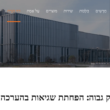
חֲדָשִים
הֲלָכוֹת
שירות
מוצרים
עַל אָמַת
דף הבית
יוק גבוה: הפחתת שגיאות בהערכה