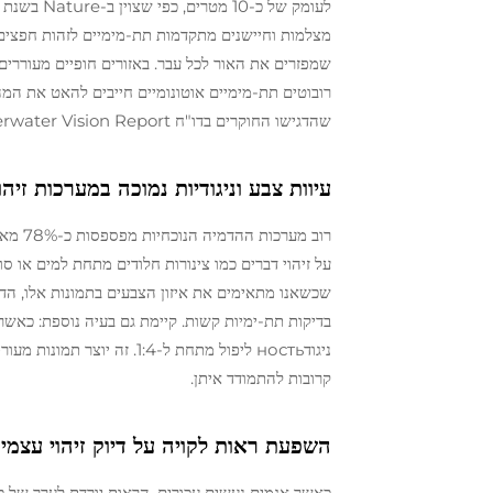
מצלמות וחיישנים מתקדמות תת-מימיים לזהות חפצים ח
שמפזרים את האור לכל עבר. באזורים חופיים מעוררים, 
רובוטים תת-מימיים אוטונומיים חייבים להאט את המ
שהדגישו החוקרים בדו"ח Underwater Vision Report בממצאיהם משנת 2024.
עיוות צבע וניגודיות נמוכה במערכות זיה
רוב מ
בדיקות תת-ימיות קשות. קיימת גם בעיה נוספת: כאשר
קרובות להתמודד איתן.
השפעת ראות לקויה על דיוק זיהוי עצמי