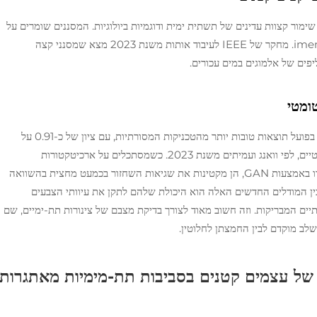
 שימור קצוות עדינים של תשתית ימית ודוגמיות ביולוגיות. המסננים שומרים על
תכונות בגודל של 5–15 פיקסלים, גם בהפרעה מסדiments. מחקר של IEEE לעיבוד אותות משנת 2023 מצא שמסנני קצה
ומטי
גישות חדשות של רשתות נוירונים מקצה לקצה השיגו בפועל תוצאות טובות יותר מהטכניקות המסורתיות, עם ציון של כ-0.91 על
סולם SSIM כאשר נבדקו מול מדדי התייחסות סטנדרטיים, לפי וואנג ועמיתים משנת 2023. כשמסתכלים על ארכיטקטורות
המשלבות מודלים פיזיקליים עם קדימות חכמות שנוצרו באמצעות GAN, הן מקטינות את שגיאות השחזור בכמעט מחצית בהשוואה
ין המודלים החדשים האלה הוא היכולת שלהם לתקן את עיוותי הצבעים
ם המבריקות. וזה חשוב מאוד לצורך בדיקת מצבם של צינורות תת-ימיים, שם
בשלב מוקדם לבין החמצתן לחלוטין.
 של עצמים קטנים בסביבות תת-מימיות מאתגרות