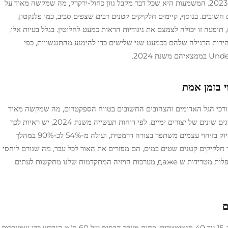
לעומק של כ-10 מטרים, כפי שצוין ב-Nature בשנת 2023. המשמעות היא שכל דבר מקבל גוון כחול-ירקרק, מה שמקשה מאוד על
שובים. בנוסף, קיימים חלקיקים קטנים רבים שצפים סביב, כמו פלנקטון,
תופעה זו יכולה לצמצם את ניגודיות הראות כמעט לחלוטין. בגלל בעיות אלו,
הירות הרגילה שלהם בכמעט שני שלישים כדי להימנע מהתנגשויות, כפי
וי בזמן אמת
ערכות ההדמיה הנוכחיות מפספסות כ-78% מאורכי הגל האדומים והצהובים החשובים בטווח הספקטרום, מה שמקשה מאוד
על זיהוי דברים כמו צינורות חלודים מתחת למים או סוגים שונים של יצורים ימיים. לפי דוחות תעשייה משנת 2024, יש ראיות לכך
שכשאנו מתאימים את איזון הצבעים בתמונות אלו, הדיוק בזיהוי עצמים משתפר בצורה דרמטית, ועולה מ-54% לכ-90% במהלך
 חלקיקים קטנים שטים במים, הם מפזרים את האור לכל עבר, מה שגורם ליחסי
ניגודность ליפול מתחת ל-1:4. זה יוצר תמונות מעורפלות מטרידות ש даже מערכות הויזיה המתקדמות שלנו מתקשות לעתים
ם
כאשר אגמים נעשים עכורים, הראות יורדת לערך של כ-15 עד 40 סנטימטרים, פחות מערך הבסיס של 60 ס"מ הנדרש כדי שמערכות