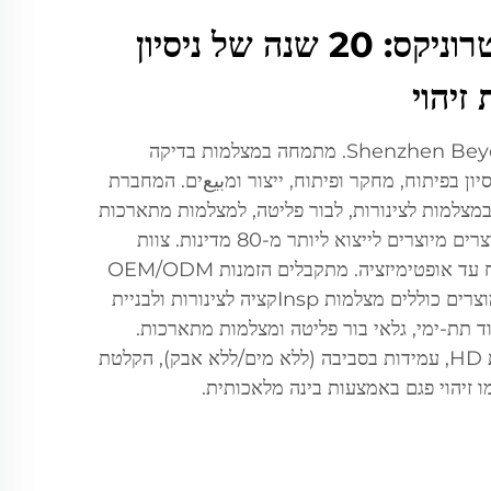
שנזהן בייונד אלקטרוניקס: 20 שנה של ניסיון
זיהוי
Shenzhen Beyond Electronics Co., Ltd. מתמחה במצלמות בדיקה
ה, עם 20 שנות ניסיון בפיתוח, מחקר ופיתוח, ייצור ומبيعים. המחברת
למות לצינורות, לבור פליטה, למצלמות מתארכות
ולמצלמות לצלילה, 90% מהמוצרים מיוצרים לייצוא ליותר מ-80 מדינות. צוות
ההנדסה מוביל חדשנות מפיתוח עד אופטימיזציה. מתקבלים הזמנות OEM/ODM
ופתרונות מותאמים אישית. המוצרים כוללים מצלמות Inspקציה לצינורות ולבניית
ד תת-ימי, גלאי בור פליטה ומצלמות מתארכות.
תכונות מרכזיות: תצוגה באיכות HD, עמידות בסביבה (ללא מים/ללא אבק), הקלטת
ו זיהוי פגם באמצעות בינה מלאכותית.