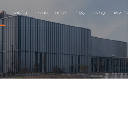
צור קשר
חֲדָשִים
הֲלָכוֹת
שירות
מוצרים
עַל אָמַת
דף 