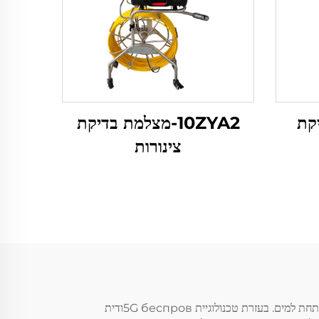
יקת
10ZYA2-מצלמת בדיקת
צינורות
המצלמה לדייג מתחת למים ללא חוטים של Beyondcams משמידה את הגבולות של הכבל, ומציעה ניידות בלתי שווה בעברית לצפייה מתחת למים. בעזרת טכנולוגיית 5G беспровודית