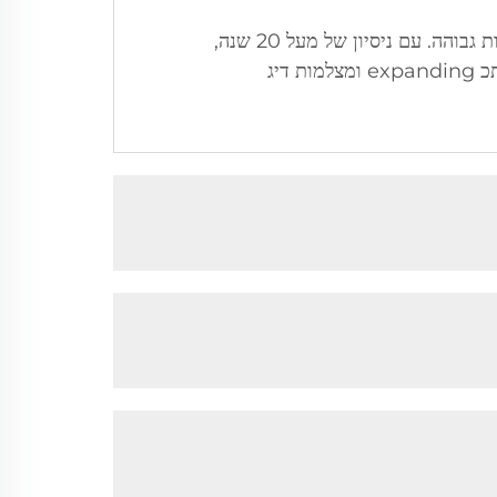
Shenzhen Beyond Electronics מתמחה בעיצוב, פיתוח, ייצור, מכירה ו оказיה של מצלמות זיהוי באיכות גבוהה. עם ניסיון של מעל 20 שנה,
החברה מרכזת את פעילותה במצלמות בדיקת צינורות, מצלמות בדיקת סולחות, מצלמות בדיקה על גבי מוטות מתכ expanding ומצלמות דיג