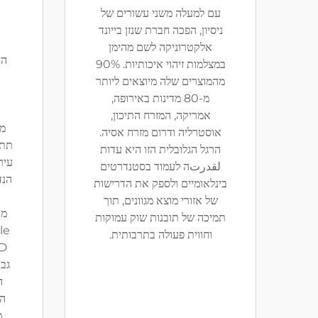
עם למעלה משני עשורים של
ניסיון, הפכה חברת שנזן בייונד
אלקטרוניקה לשם מהימן
הח
במצלמות זיהוי איכותיות. 90%
מהמוצרים שלה מיוצאים ליותר
מ-80 מדינות באירופה,
אמריקה, המזרח התיכון,
מת
אוסטרליה ודרום מזרח אסיה.
תת-
הרגל הגלובלית הזו היא עדות
עיר
لقدرتה לעמוד בסטנדרטים
בינלאומיים ולספק את הדרישות
של אזורי מוצא מגוונים, תוך
מו
תמיכה של תובנות שוק עמוקות
וחווית פעולה בתרבותית.
גבו
ה
הפ
מ