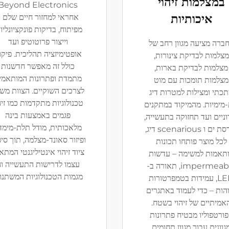
במצלמות זיהוי
Beyond Electronics
איכותיות
אחראי למחזור חיים שלם -
מפיתוח, בדיקות פונקציונליו
וייצור פרוטוטיפ ועד
ברה מציעה מגוון רחב של
אופטימיזציה תהליכית. פיקו
מצלמות לבדיקת צינורות,
כולל זה מאפשר חדשנות
מצלמות לבדיקת בארות,
מתמדת ופתרונות המותאמי
מצלמות תומכות עם מוט
לצרכים השוקיים. הצוות מש
כתי ומצילות למטרות דיג
טכנולוגיות מתקדמות כמו זיה
מימיות. מהמיקוד במתקנים
פגמים באמצעות בינה
וניים ועד תחזוקה בתעשייה,
מלאכותית, מודל תלת-מימדי
הנדסת ים ו scenarious דיג,
ופיזור סאונד-מצלמה, תוך סי
לכל מוצר פותחו תכונות
ציוד זיהוי אינטיליגנטי המתא
תאמות למשימה – עדשות
עצמו לדרישות התעשייה ו
impermeable, תאורה ב-
מגמות הטכנולוגיות המשתנו
LED, עמידות בטמפרטורות
הות – כדי לעמוד באתגרים
אמיתיים של זיהוי בשטח.
ורטפוליו מבטיח פתרונות
גוונים עבור מגוון תחומים