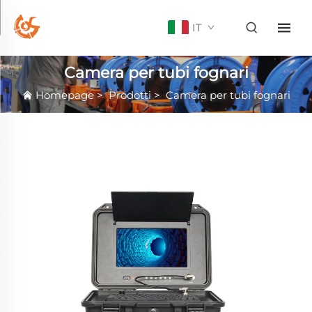
IT
Camera per tubi fognari
Homepage
>
Prodotti
>
Camera per tubi fognari