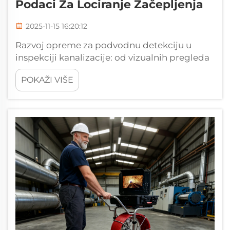
Podaci Za Lociranje Začepljenja
2025-11-15 16:20:12
Razvoj opreme za podvodnu detekciju u
inspekciji kanalizacije: od vizualnih pregleda
do nevizualnih tehnologija za ispitivanje
POKAŽI VIŠE
kanalizacije. Prije davno, provjera kanalizacije
značila je slati ljude dolje s baterijskim
svjetiljkama i malo više od toga, što ih je
izlagalo velikim rizicima...