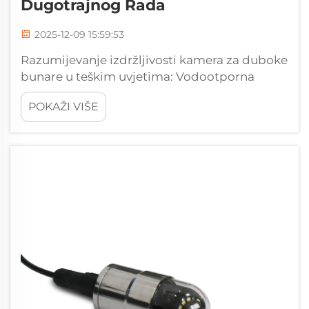
Dugotrajnog Rada
2025-12-09 15:59:53
Razumijevanje izdržljivosti kamera za duboke
bunare u teškim uvjetima: Vodootporna
kućišta i materijali otporni na koroziju za
POKAŽI VIŠE
dugotrajnu uporabu. Većina kamera za
duboke bunare ovisi o brtvama s ocjenom
vodonepropusnosti IP68 kako bi mogle dugo
ostati pod vodom bez oštećenja...