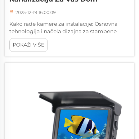
2025-12-19 16:00:09
Kako rade kamere za instalacije: Osnovna
tehnologija i načela dizajna za stambene
objekte Slikanje, osvjetljenje i praćenje
POKAŽI VIŠE
lokacije u modernim sustavima za inspekciju
odvodnje Današnje kamere za inspekciju
kanalizacije kombiniraju nekoliko ključnih
tehnologija kako bi pružile detaljnu di...