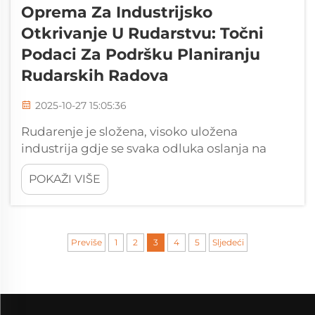
Oprema Za Industrijsko
Otkrivanje U Rudarstvu: Točni
Podaci Za Podršku Planiranju
Rudarskih Radova
2025-10-27 15:05:36
Rudarenje je složena, visoko uložena
industrija gdje se svaka odluka oslanja na
točne, u stvarnom vremenu podatke o
POKAŽI VIŠE
podzemlju zemlje. Od geološkog istraživanja
i procjene resursa do sigurnosti rudnika i
operativne učinkovitosti, imajući pouzdane
informacije...
Previše
1
2
3
4
5
Sljedeći