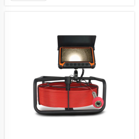
vizualni pregled, kraće RVI, značajno je
promijenio način na koji provjeravamo
cjevovode iznutra. Održavanje...