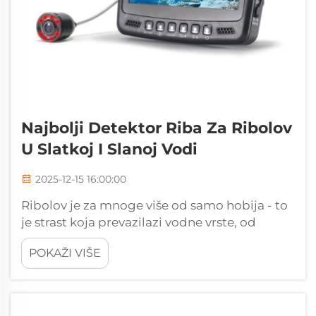
Najbolji Detektor Riba Za Ribolov
U Slatkoj I Slanoj Vodi
2025-12-15 16:00:00
Ribolov je za mnoge više od samo hobija - to
je strast koja prevazilazi vodne vrste, od
mirnih slatkovodnih jezera i vijeka do
POKAŽI VIŠE
dinamičnih morskih mora i obalnih zaljeva.
Ključ uspješnog ribolova, bilo da ste...