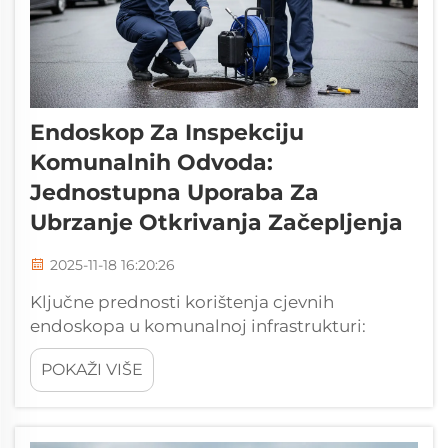
Endoskop Za Inspekciju
Komunalnih Odvoda:
Jednostupna Uporaba Za
Ubrzanje Otkrivanja Začepljenja
2025-11-18 16:20:26
Ključne prednosti korištenja cjevnih
endoskopa u komunalnoj infrastrukturi:
Smanjenje poremećaja u urbanim sredinama
POKAŽI VIŠE
trenchless tehnikama inspekcije. Cjevni
endoskopi u osnovi smanjuju sve to kopanje
jer unose fleksibilne kamere poput zmija
izravno kroz...