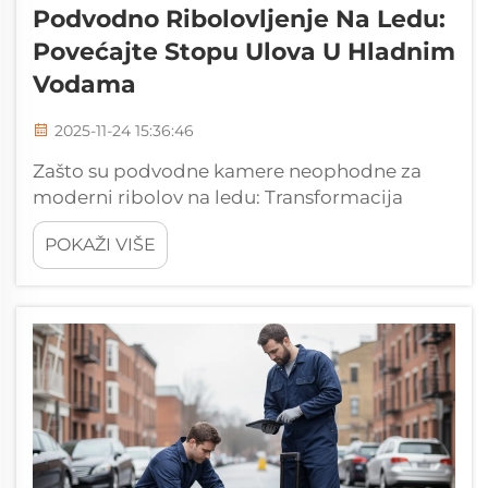
Podvodno Ribolovljenje Na Ledu:
Povećajte Stopu Ulova U Hladnim
Vodama
2025-11-24 15:36:46
Zašto su podvodne kamere neophodne za
moderni ribolov na ledu: Transformacija
tradicionalnog ribolova na ledu uz stvarno
POKAŽI VIŠE
vrijeme podvodne vizualizacije. Igra se
promijenila za ribolov na ledu otkako su
došle podvodne kamere. Više nema
pogađanja gdje su te ribe ...