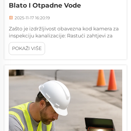
Blato I Otpadne Vode
2025-11-17 16:20:19
Zašto je izdržljivost obavezna kod kamera za
inspekciju kanalizacije: Rastući zahtjevi za
infrastrukturu potiču prihvaćanje izdržljivih
POKAŽI VIŠE
podvodnih kamera. Stariji kanalizacijski
sustavi zahtijevaju otprilike dva do tri puta
više inspekcija u usporedbi s novijima, prema
ASCE-ovom 2...