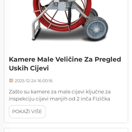
Kamere Male Veličine Za Pregled
Uskih Cijevi
2025-12-24 16:00:16
Zašto su kamere za male cijevi ključne za
inspekciju cijevi manjih od 2 inča Fizička
ograničenja infrastrukture uskih cijevi (≤1,5"
POKAŽI VIŠE
promjera) Rad s cijevima manjim od 1,5 inča
zahtijeva posebna alata zbog nekoliko
izazova. Prvi prob...