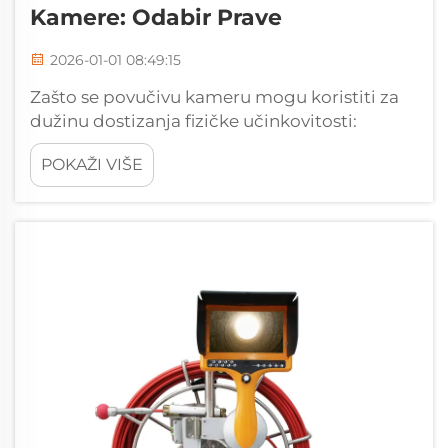
Kamere: Odabir Prave
2026-01-01 08:49:15
Zašto se povučivu kameru mogu koristiti za
dužinu dostizanja fizičke učinkovitosti:
radijusa savijanja, trenja i memorije kabla
POKAŽI VIŠE
Većina ljudi smatra da se navodena dužina
povučljive kamere ne podudara s onim što
zapravo dobivaju kada...