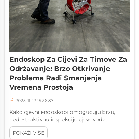
Endoskop Za Cijevi Za Timove Za
Održavanje: Brzo Otkrivanje
Problema Radi Smanjenja
Vremena Prostoja
2025-11-12 15:36:37
Kako cjevni endoskopi omogućuju brzu,
nedestruktivnu inspekciju cjevovoda.
Razumijevanje daljinskog vizualnog pregleda
POKAŽI VIŠE
(RVI) za timove za održavanje. Daljinski