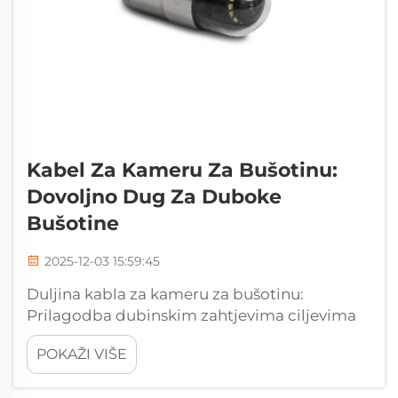
Kabel Za Kameru Za Bušotinu:
Dovoljno Dug Za Duboke
Bušotine
2025-12-03 15:59:45
Duljina kabla za kameru za bušotinu:
Prilagodba dubinskim zahtjevima ciljevima
inspekcije. Standardni nasuprot produženim
POKAŽI VIŠE
kablovima: Kada odabrati kabel duljine 110 m,
150 m ili 609 m. Odabir prave duljine kabla