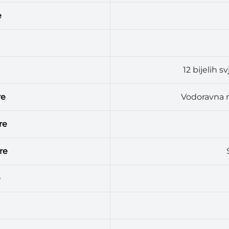
e
12 bijelih sv
re
Vodoravna r
re
re
e