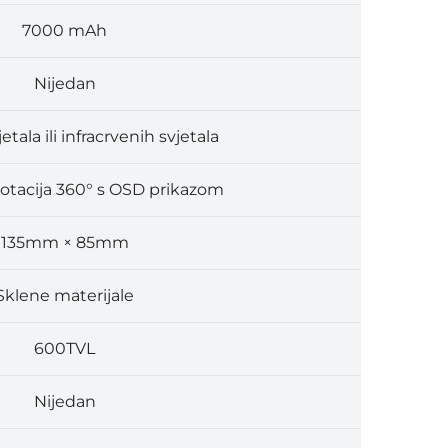
7000 mAh
Nijedan
jetala ili infracrvenih svjetala
otacija 360° s OSD prikazom
135mm × 85mm
Sklene materijale
600TVL
Nijedan