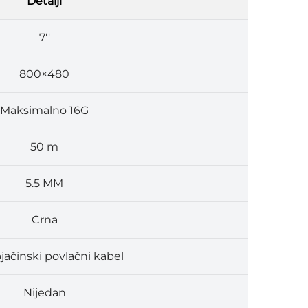
Detalji
7''
800×480
Maksimalno 16G
50 m
5.5 MM
Crna
jačinski povlačni kabel
Nijedan