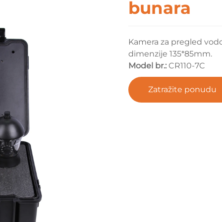
bunara
Kamera za pregled vodo
dimenzije 135*85mm.
Model br.:
CR110-7C
Zatražite ponudu