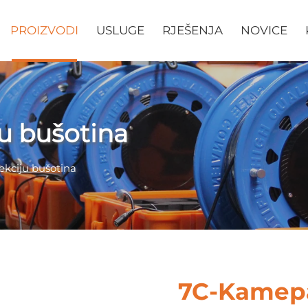
PROIZVODI
USLUGE
RJEŠENJA
NOVICE
u bušotina
ekciju bušotina
7C-Kamера 