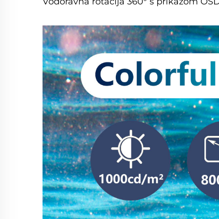
Vodoravna rotacija 360° s prikazom OS