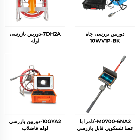
دوربین بررسی چاه
7DH2A-دوربین بازرسی
10WV1P-BK
لوله
M0700-6NA2-کامرا با
10GYA2-دوربین بازرسی
عصا تلسکوپی قابل بازرسی
لوله فاضلاب