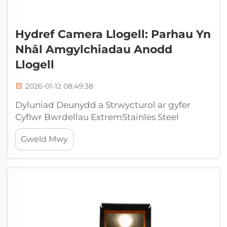
Hydref Camera Llogell: Parhau Yn
Nhâl Amgylchiadau Anodd
Llogell
2026-01-12 08:49:38
Dyluniad Deunydd a Strwycturol ar gyfer
Cyflwr Bwrdellau ExtremStainles Steel
Casings a Chludiau Gwrth-gorffwsioBeth
Gweld Mwy
sydd yn cadw camerau bwrdellau yn
gweithio am flynyddoedd yn ddibynadwy ar
ddewis y metel cywir. Mae'r rhan fwyaf o
gynhyrchwyr yn dewis stainles steel
austenig...