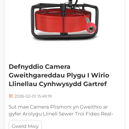
Defnyddio Camera
Gweithgareddau Plygu I Wirio
Llinellau Cynhwysydd Gartref
2026-02-01 15:49:19
Sut mae Camera Plismoni yn Gweithio ar
gyfer Arolygu Llinell Sewer Troi Fideo Real-
Amser drwy Systemau Cabl Flexibl, Wrth
Gweld Mwy
Wydrad I berfformio arholiad camera