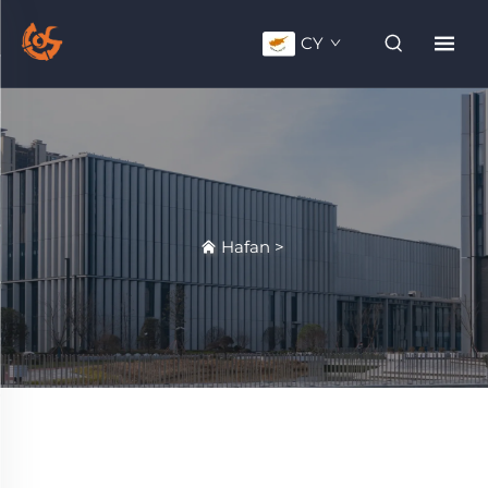
CY
Hafan
>