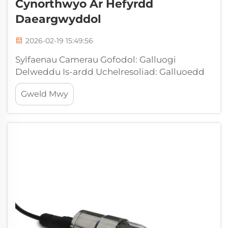
Cynorthwyo Ar Hefyrdd
Daeargwyddol
2026-02-19 15:49:56
Sylfaenau Camerau Gofodol: Galluogi
Delweddu Is-ardd Uchelresoliad: Galluoedd
Delweddu Optegol — Cyflwr, Golau ac
Gweld Mwy
Ymgorffori Data Real-Amser. Mae camerau
gofodol heddiw yn cipio lluniau uchel-gyflwr
oherwydd y sensorau CCD rhaglennu hynny…