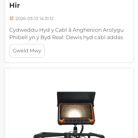
Hir
2026-03-13 14:31:12
Cydweddu Hyd y Cabl â Anghenion Arolygu
Phibell yn y Byd Real: Dewis hyd cabl addas
ar gyfer cameroedd arolygu phibell yn gofyn
Gweld Mwy
am dealltwriaeth o'r gwahaniaethau sylfaenol
rhwng ceisiadau cartref a threfi. Er bod
cabliau o hyd 100 troedfedd yn digonol ar
gyfer y rhan fwyaf...