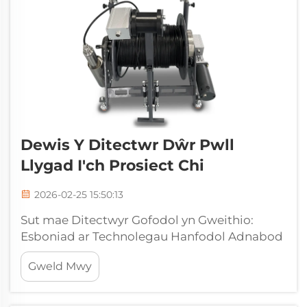
Dewis Y Ditectwr Dŵr Pwll
Llygad I'ch Prosiect Chi
2026-02-25 15:50:13
Sut mae Ditectwyr Gofodol yn Gweithio:
Esboniad ar Technolegau Hanfodol Adnabod
Hydrostataidd, capacitance a resistive ar
Gweld Mwy
gyfer adnabod lefel a bodolaeth dŵr.
Defnyddir ditectwyr dŵr mewn gofodol yn
aml yn seiliedig ar dri phrincip adnabod prif…