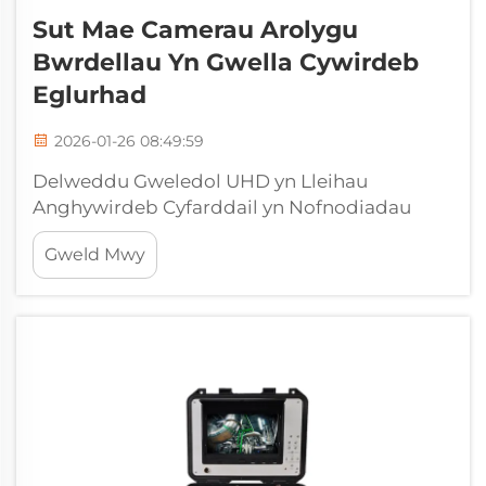
Sut Mae Camerau Arolygu
Bwrdellau Yn Gwella Cywirdeb
Eglurhad
2026-01-26 08:49:59
Delweddu Gweledol UHD yn Lleihau
Anghywirdeb Cyfarddail yn Nofnodiadau
DaearolY gafael ar gywirdeb: Pam mae
Gweld Mwy
cofnodion daearol traddodiadol yn
anweithio'n aml i ddangos crachau a
litholegY technegau cofnodi daearol hen
ysgol yn hanfodol yn 'ghasglu' beth sydd yn
digwydd dan y ddaear...