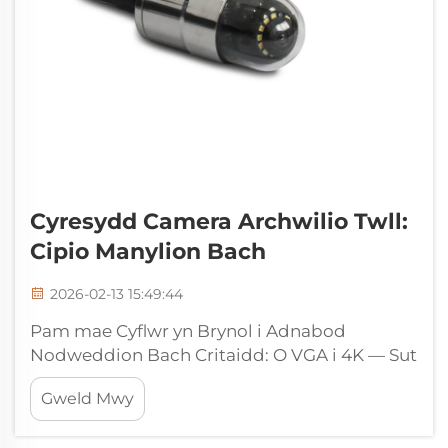
Cyresydd Camera Archwilio Twll:
Cipio Manylion Bach
2026-02-13 15:49:44
Pam mae Cyflwr yn Brynol i Adnabod
Nodweddion Bach Critaidd: O VGA i 4K — Sut
mae Cyfrif Pixeles yn Tarfu ar Leitlath Lled
Gweld Mwy
Crac Lleiaf a Rhagor o Ffractiwn. Mae clirdeb
y lluniau a gipir gan camerau arolygu gofodol