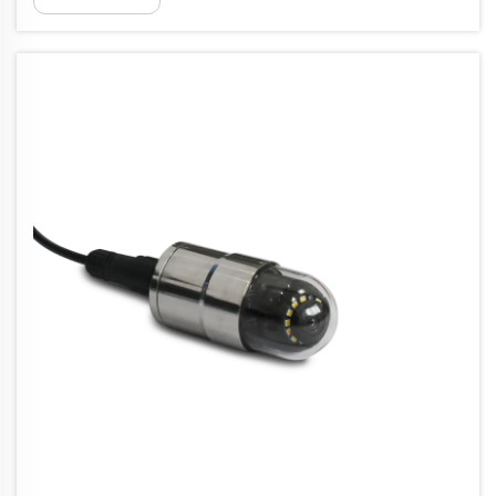
plismoni, mae technegwyr yn rhoi cabl flexibl
wrth wydrad â chamra arni i mewn i linell
sewer...