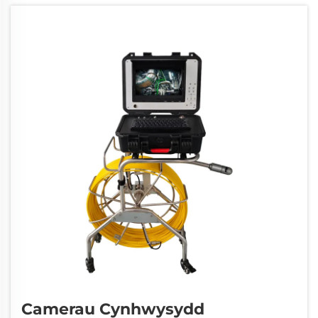
yn chwarae rhan fawr yn bethau y gallir eu
gweld…
Camerau Cynhwysydd