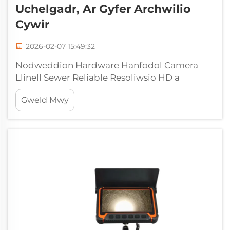
Uchelgadr, Ar Gyfer Archwilio
Cywir
2026-02-07 15:49:32
Nodweddion Hardware Hanfodol Camera
Llinell Sewer Reliable Resoliwsio HD a
Delweddu Dan Oergaith Isel ar gyfer
Gweld Mwy
Adnabod Diffygion yn Uniongyrchol Mae
camerau â resoliwsio o leiaf 720p yn gallu
adnabod y craciau llifog bach hynny a
phroblemau cyd-drefnu sydd yn anweithlon i
gamerau arferol...