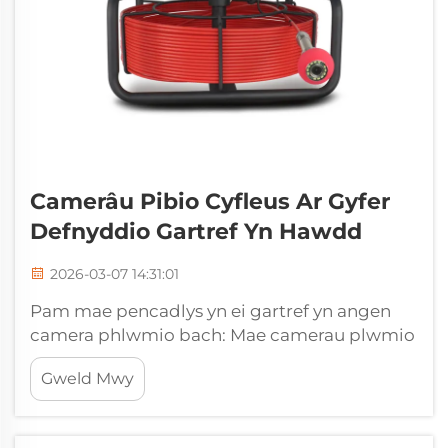
Camerâu Pibio Cyfleus Ar Gyfer
Defnyddio Gartref Yn Hawdd
2026-03-07 14:31:01
Pam mae pencadlys yn ei gartref yn angen
camera phlwmio bach: Mae camerau plwmio
bach yn newid y gêm i bencadlys sydd â
Gweld Mwy
phroblemau â threithiau. Gall y dyfeisiau
bychain hyn caniatáu i bobl weld o fewn eu
treithiau heb eu torri i ddarnau na chyflogi