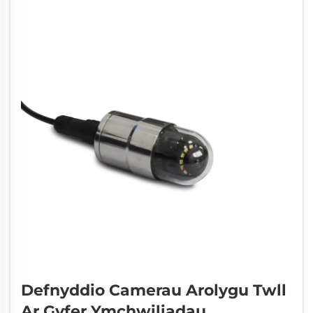
plwmwyr drut.
Defnyddio Camerau Arolygu Twll
Ar Gyfer Ymchwiliadau