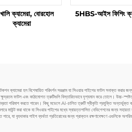
খালি ক্যামেরা, বোরহোল
5HBS-আইস ফিশিং ক্য
ক্যামেরা
টেকশন ক্যামেরা হল বিশেষায়িত পরিদর্শন সরঞ্জাম যা সিওয়ার পাইপের ফাটল সনাক্ত করার জন্য
ক্ষুদ্রতম ফাটল এবং কাঠামোগত ত্রুটিগুলি বিস্তারিতভাবে দৃশ্যমান করে তোলে। উচ্চ-স্প
ীব্রতা পরিমাপ করতে পারেন। কিছু মডেলে AI-চালিত ত্রুটি স্বীকৃতি প্রযুক্তি অন্তর্ভুক্ত কর
ক্রলারে মাউন্ট করা থাকে যা সিওয়ার পাইপের মধ্যে স্বায়ত্তশাসিত নেভিগেশনের জন্য সহায়তা 
তে পারে, যা বৃহদাকার পাইপ ব্যর্থতা প্রতিরোধের জন্য প্রাক্তন রক্ষণাবেক্ষণে এগুলিকে অ