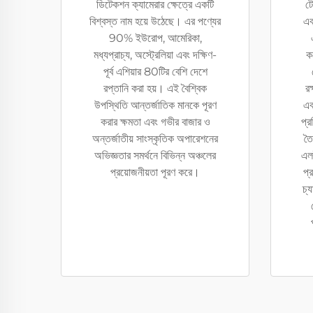
ডিটেকশন ক্যামেরার ক্ষেত্রে একটি
টে
বিশ্বস্ত নাম হয়ে উঠেছে। এর পণ্যের
এব
90% ইউরোপ, আমেরিকা,
মধ্যপ্রাচ্য, অস্ট্রেলিয়া এবং দক্ষিণ-
ক
পূর্ব এশিয়ার 80টির বেশি দেশে
রপ্তানি করা হয়। এই বৈশ্বিক
রক
উপস্থিতি আন্তর্জাতিক মানকে পূরণ
এব
করার ক্ষমতা এবং গভীর বাজার ও
প্র
অন্তর্জাতীয় সাংস্কৃতিক অপারেশনের
তৈ
অভিজ্ঞতার সমর্থনে বিভিন্ন অঞ্চলের
এল
প্রয়োজনীয়তা পূরণ করে।
প্
চ্