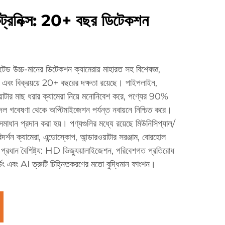
কট্রনিক্স: 20+ বছর ডিটেকশন
িটেড উচ্চ-মানের ডিটেকশন ক্যামেরায় মাহারত সহ বিশেষজ্ঞ,
 এবং বিক্রয়য়ে 20+ বছরের দক্ষতা রয়েছে। পাইপলাইন,
াটার মাছ ধরার ক্যামেরা নিয়ে মনোনিবেশ করে, পণ্যের 90%
 গবেষণা থেকে অপ্টিমাইজেশন পর্যন্ত নবায়নে নিশ্চিত করে।
ন প্রদান করা হয়। পণ্যগুলির মধ্যে রয়েছে মিউনিসিপ্যাল/
দর্শন ক্যামেরা, এন্ডোস্কোপ, আন্ডারওয়াটার সরঞ্জাম, বোরহোল
 প্রধান বৈশিষ্ট্য: HD ভিজ্যুয়ালাইজেশন, পরিবেশগত প্রতিরোধ
ডিং এবং AI ত্রুটি চিহ্নিতকরণের মতো বুদ্ধিমান ফাংশন।