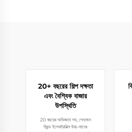
20+ বছরের শিল্প দক্ষতা
ব
এবং বৈশ্বিক বাজার
উপস্থিতি
20 বছরের অভিজ্ঞতা সহ, শেনজেন
বিয়ন্ড ইলেকট্রনিক্স উচ্চ-মানের