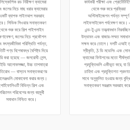
লিস্কোপিক রড নিরীক্ষণ ক্যামেরা
কার্যকরী পরীক্ষা এবং প্রোটোটাই
ং জলের নিচে মাছ ধরার ক্যামেরার
থেকে শুরু করে প্রক্রিয়া
একটি ব্যাপক লাইনআপ সরবরাহ
অপ্টিমাইজেশন পর্যন্ত সম্পূর্ণ
রে। সিভিক সিওয়ার সনাক্তকরণ
লাইফসাইকেল পর্যবেক্ষণ করে।
থেকে শুরু করে শিল্প পাইপলাইন
এন্ড-টু-এন্ড তত্ত্বাবধান নিরবচ্ছিন
্ষণাবেক্ষণ, জলের নিচে প্রকৌশল
উদ্ভাবন এবং বাজার-সম্মত সমাধান
ং মৎস্যজীবিকা পরিস্থিতি পর্যন্ত,
সক্ষম করে তোলে। দলটি এআই ত্
তিটি পণ্য বিশেষাবদ্ধ বৈশিষ্ট্য দিয়ে
স্বীকৃতি, 3 ডি মডেলিং এবং সোন
রি করা হয়েছে — জলরোধী লেন্স,
ক্যামেরা ফিউশনের মতো শীর্ষস্থান
ইডি আলোকসজ্জা, উচ্চ তাপমাত্রা
প্রযুক্তিগুলি একীভূত করে, যা শি
রতিরোধ — বাস্তব সনাক্তকরণের
চাহিদা এবং প্রযুক্তিগত প্রবণত
যালেঞ্জগুলি মোকাবেলা করার জন্য।
সাথে অনুকূলিত হওয়ার জন্য বুদ্ধ
পোর্টফোলিওটি বিভিন্ন শিল্প এবং
সনাক্তকরণ সরঞ্জাম সরবরাহ কর
পরিচালন পরিবেশের জন্য বহুমুখী
সমাধান নিশ্চিত করে।