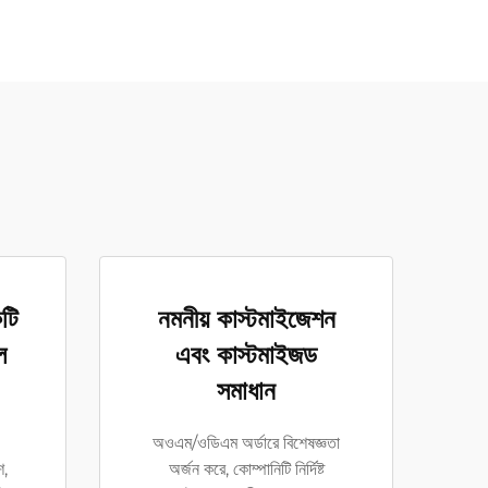
কটি
নমনীয় কাস্টমাইজেশন
ল
এবং কাস্টমাইজড
সমাধান
অওএম/ওডিএম অর্ডারে বিশেষজ্ঞতা
শ,
অর্জন করে, কোম্পানিটি নির্দিষ্ট