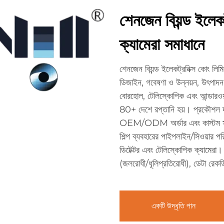
শেনজেন বিয়ন্ড ইলে
ক্যামেরা সমাধানে
শেনজেন বিয়ন্ড ইলেকট্রনিক্স কোং লিম
ডিজাইন, গবেষণা ও উন্নয়ন, উৎপাদন
বোরহোল, টেলিস্কোপিক এবং আন্ডারওয়
80+ দেশে রপ্তানি হয়। প্রকৌশল দল
OEM/ODM অর্ডার এবং কাস্টম সমাধা
শিল্প ব্যবহারের পাইপলাইন/সিওয়ার পরি
ডিটেক্টর এবং টেলিস্কোপিক ক্যামেরা।
(জলরোধী/ধূলিপ্রতিরোধী), ডেটা রেকর্
একটি উদ্ধৃতি পান