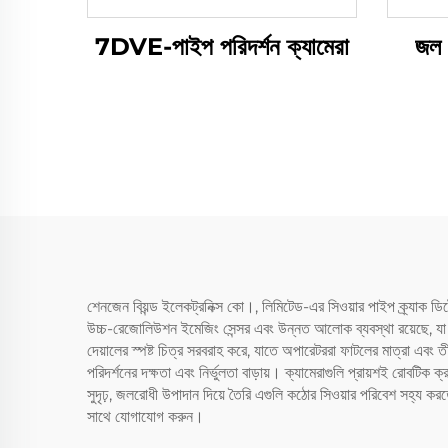
7DVE-পাইপ পরিদর্শন ক্যামেরা
জল 
শেনজেন বিয়ন্ড ইলেকট্রনিক্স কো।, লিমিটেড-এর সিওয়ার পাইপ ক্র্যাক ডি
উচ্চ-রেজোলিউশন ইমেজিং সেন্সর এবং উন্নত আলোক ব্যবস্থা রয়েছে, যা 
দেয়ালের স্পষ্ট চিত্র সরবরাহ করে, যাতে অপারেটররা ফাটলের মাত্রা এবং ত
পরিদর্শনের দক্ষতা এবং নির্ভুলতা বাড়ায়। ক্যামেরাগুলি প্রায়শই রোবটিক 
সুদৃঢ়, জলরোধী উপাদান দিয়ে তৈরি এগুলি কঠোর সিওয়ার পরিবেশ সহ্য কর
সাথে যোগাযোগ করুন।