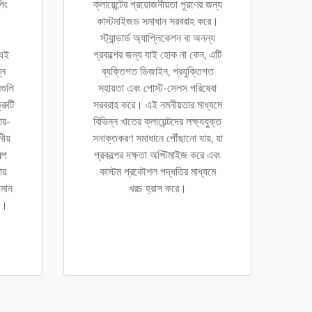
পিং
ক্লায়েন্টের প্রয়োজনীয়তা পূরণের জন্য
কাস্টমাইজড সমাধান সরবরাহ করে।
স্ট্যান্ডার্ড অ্যাপ্লিকেশন বা অনন্য
 এই
প্রকল্পের জন্য যাই হোক না কেন, এটি
্ন
ব্যক্তিগত ডিজাইন, প্রযুক্তিগত
গুলি
সহায়তা এবং পোস্ট-সেলস পরিষেবা
রুটি
সরবরাহ করে। এই নমনীয়তার মাধ্যমে
ার-
বিভিন্ন খাতের ক্লায়েন্টদের লক্ষ্যযুক্ত
ীয়
সনাক্তকরণ সমাধানে পৌঁছানো যায়, যা
ল্প
প্রকল্পের দক্ষতা অপ্টিমাইজ করে এবং
ার
কাস্টম প্রকৌশল পদ্ধতির মাধ্যমে
িমান
খরচ হ্রাস করে।
ে।