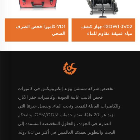
12DW1-JV02-جهاز كشف
7D1-كاميرا فحص الصرف
مياه عميقة مقاوم للماء
الصحي
تخصص شركة شنتشن بيوند إلكترونيكس في كاميرات
فحص أنابيب عالية الجودة، وكاميرات حفر الآبار،
والكاميرات القابلة للتمديد وتحت الماء. وبفضل خبرتنا التي
تزيد عن 20 عامًا، نقدم خدمات OEM/ODM، والتحكم
الصارم في الجودة، والحلول المخصصة المستندة إلى
البحث والتطوير لعملائنا العالميين في أكثر من 80 دولة.