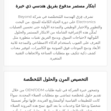
ابتكار مستمر مدفوع بفريق هندسي ذي خبرة
تشرف فِرَق الهندسة المُتخصِّصة في شركة Beyond
Electronics على دورة الحياة الكاملة للمنتج، من البحث
والتطوير والاختبار الوظيفي والنمذجة الأولية حتى تحسين العمليات.
تُمكِّن هذه الإشرافية الشاملة من الابتكار المستمر والحلول
المُوجَّهة لاحتياجات السوق. ويدمج الفريق تقنيات متطورة مثل
التعرف على العيوب باستخدام الذكاء الاصطناعي والنمذجة ثلاثية
الأبعاد ودمج الموجات فوق الصوتية مع الكاميرات، لتوفير معدات
كشف ذكية تتكيف مع متطلبات الصناعة والاتجاهات التقنية
المتغيرة.
التخصيص المرِن والحلول المُخصَّصة
وتتمحور خبرة الشركة في تلبية طلبات OEM/ODM من خلال
تقديم حلول مُخصَّصة تتماشى مع متطلبات العملاء المحددة. سواءً
كانت للتطبيقات القياسية أوالمشاريع الفريدة، فإنها توفِّر تصميمًا
شخصيًا ودعمًا فنيًا وخدمات ما بعد البيع. تمنح هذه المرونة العملاء
من مختلف القطاعات إمكانية الوصول إلى حلول كشف مُوجَّهة،