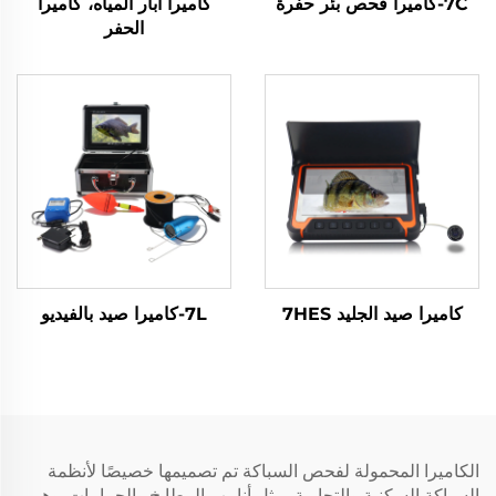
7C-كاميرا فحص بئر حفرة
كاميرا آبار المياه، كاميرا
الحفر
كاميرا صيد الجليد 7HES
7L-كاميرا صيد بالفيديو
الكاميرا المحمولة لفحص السباكة تم تصميمها خصيصًا لأنظمة
السباكة السكنية والتجارية، مثل أنابيب المطابخ والحمامات. وهي