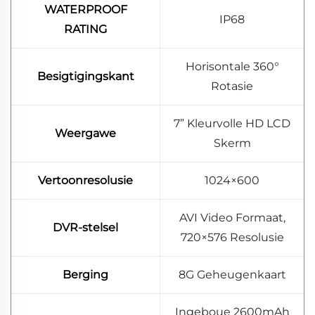
WATERPROOF
IP68
RATING
Horisontale 360°
Besigtigingskant
Rotasie
7” Kleurvolle HD LCD
Weergawe
Skerm
Vertoonresolusie
1024×600
AVI Video Formaat,
DVR-stelsel
720×576 Resolusie
Berging
8G Geheugenkaart
Ingeboue 2600mAh