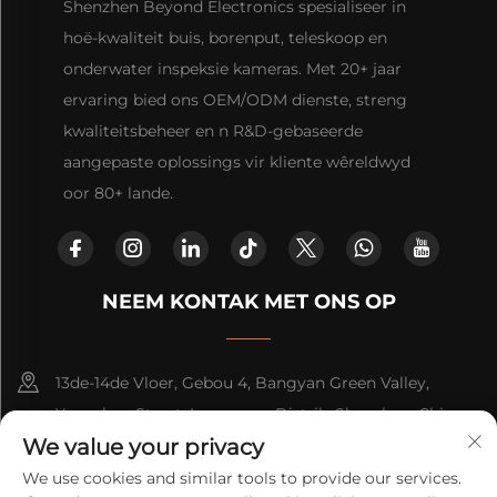
Shenzhen Beyond Electronics spesialiseer in
hoë-kwaliteit buis, borenput, teleskoop en
onderwater inspeksie kameras. Met 20+ jaar
ervaring bied ons OEM/ODM dienste, streng
kwaliteitsbeheer en n R&D-gebaseerde
aangepaste oplossings vir kliente wêreldwyd
oor 80+ lande.
NEEM KONTAK MET ONS OP
13de-14de Vloer, Gebou 4, Bangyan Green Valley,
Yuanshan Straat, Longgang Distrik, Shenzhen, China.
We value your privacy
+86-15814782479
We use cookies and similar tools to provide our services.