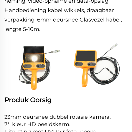
neming, video-opname en data-opslag.
Handbediening kabel wikkels, draagbaar
verpakking, 6mm deursnee Glasvezel kabel,
lengte 5-10m.
Produk Oorsig
23mm deursnee dubbel rotasie kamera.
7'' kleur HD beeldskerm.
Uitrusting met DVR vir foto- neem,